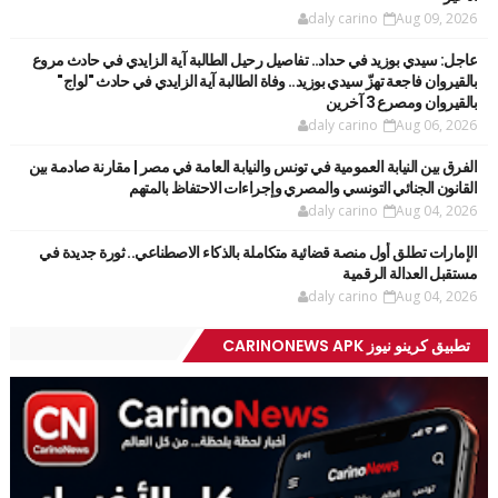
daly carino
Aug 09, 2026
عاجل: سيدي بوزيد في حداد.. تفاصيل رحيل الطالبة آية الزايدي في حادث مروع
بالقيروان فاجعة تهزّ سيدي بوزيد.. وفاة الطالبة آية الزايدي في حادث "لواج"
بالقيروان ومصرع 3 آخرين
daly carino
Aug 06, 2026
الفرق بين النيابة العمومية في تونس والنيابة العامة في مصر | مقارنة صادمة بين
القانون الجنائي التونسي والمصري وإجراءات الاحتفاظ بالمتهم
daly carino
Aug 04, 2026
الإمارات تطلق أول منصة قضائية متكاملة بالذكاء الاصطناعي.. ثورة جديدة في
مستقبل العدالة الرقمية
daly carino
Aug 04, 2026
تطبيق كرينو نيوز CARINONEWS APK