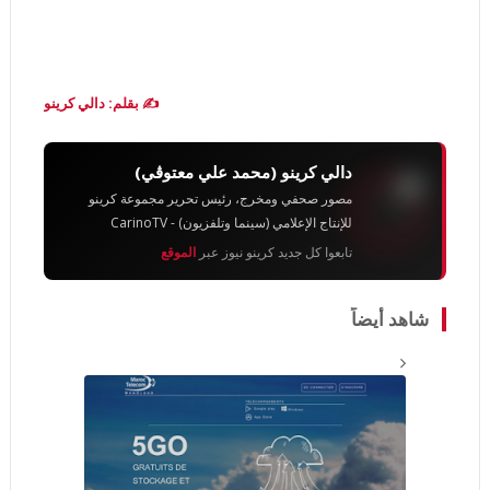
✍️ بقلم: دالي كرينو
دالي كرينو (محمد علي معتوڨي)
مصور صحفي ومخرج، رئيس تحرير مجموعة كرينو
للإنتاج الإعلامي (سينما وتلفزيون) - CarinoTV
تابعوا كل جديد كرينو نيوز عبر
الموقع
شاهد أيضاً