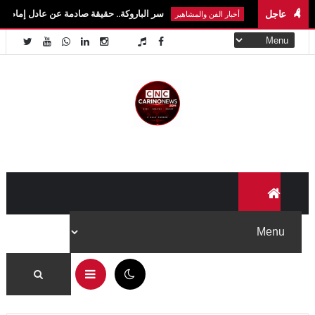
عاجل
سر الباروكة.. حقيقة صادمة عن عادل إمام وسمير غانم ون
أخبار الفن والمشاهير
03:03 م