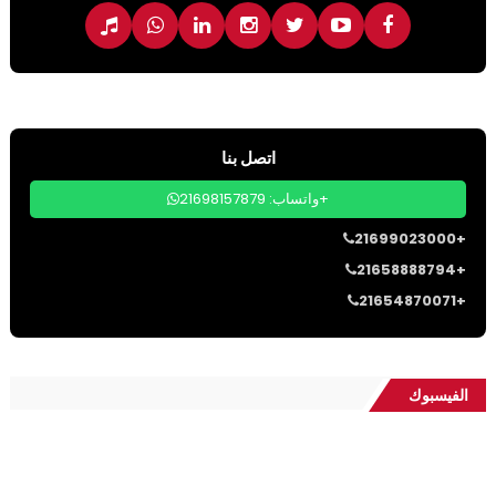
اتصل بنا
واتساب: 21698157879+
21699023000+
21658888794+
21654870071+
الفيسبوك