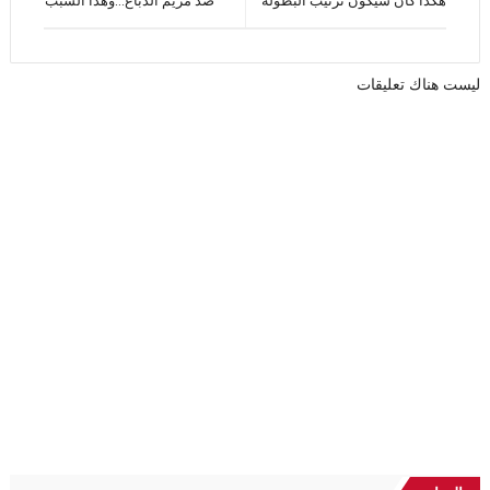
هكذا كان سيكون ترتيب البطولة
ضد مريم الدباغ...وهذا السبب
ليست هناك تعليقات