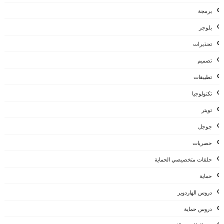
برمجة
بلوجر
تحذيرات
تصميم
تطبيقات
تكنولوجيا
تويتر
جوجل
حصريات
حلقات متخصيصي الحماية
حماية
دروس الهاردوير
دروس حماية