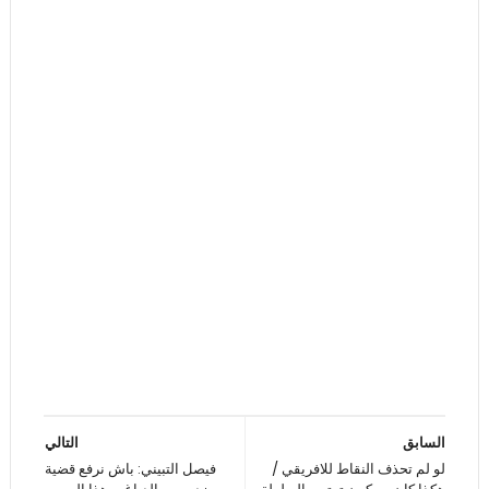
السابق
التالي
لو لم تحذف النقاط للافريقي /
فيصل التبيني: باش نرفع قضية