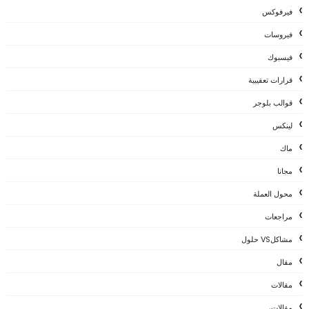
فيرفوكس
فيروسات
فيسبوك
قرارات تعقيبية
قوالب بلوجر
لينكس
ماك
مجانا
محول العملة
مراجعات
مشاكلVS حلول
مقال
مقالات
مقالات،