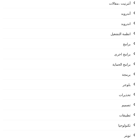
أنترنيت ،مقالات
أندرويد
اندرويد
انظمة التشغيل
برامج
برامج اخرى
برامج الحماية
برمجة
بلوجر
تحذيرات
تصميم
تطبيقات
تكنولوجيا
تويتر