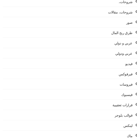
شروحات،
شروحات، مقالات
صور
طرق ربح المال
عربي و دولي
عربي ودولي
فيديو
فيرفوكس
فيروسات
فيسبوك
قرارات تعقيبية
قوالب بلوجر
لينكس
ماك