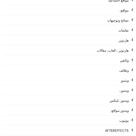
مواقع اجتماعية
مواقع،
نصائح وتوجيهات
نقاشات
هاردوير
هاردوير ، العاب، مقالات
وثائقي
وظائف
ويندوز
ويندوز،
ويندوز، لينكس
ويندوز،مواقع
يوتيوب
AFTEREFFECTS