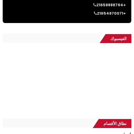
21658888794+
21654870071+
الفيسبوك
نطاق الأقصام