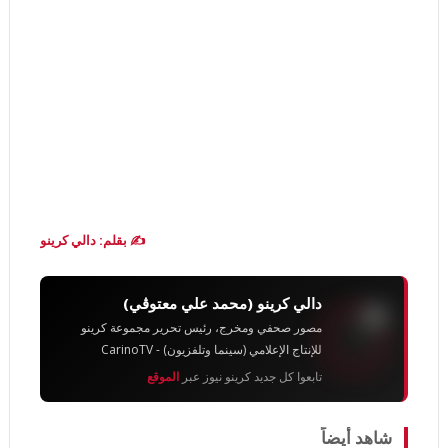
✍️ بقلم: دالي كرينو
دالي كرينو (محمد علي معتوڨي)
مصور صحفي ومخرج، رئيس تحرير مجموعة كرينو
للإنتاج الإعلامي (سينما وتلفزيون) - CarinoTV
تابعوا كل جديد كرينو نيوز عبر
الموقع
شاهد أيضاً