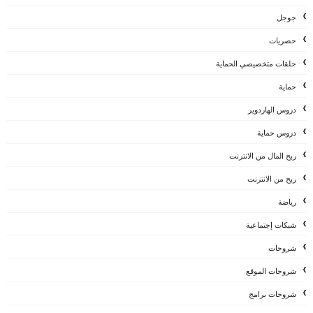
جوجل
حصريات
حلقات متخصيصي الحماية
حماية
دروس الهاردوير
دروس حماية
ربح المال من الانترنت
ربح من الانترنت
رياضة
شبكات إجتماعية
شروحات
شروحات الموقع
شروحات برامج