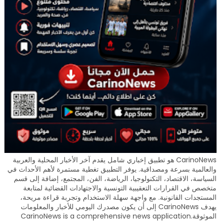
CarinoNews هو تطبيق إخباري شامل يقدم آخر الأخبار المحلية والعربية
والعالمية بسرعة ومصداقية. يوفر التطبيق تغطية مستمرة لأهم الأحداث في
السياسة، الاقتصاد، التكنولوجيا، الرياضة، الفن، المجتمع، إضافة إلى قسم
متخصص في القرارات التعقيبية التونسية والاجتهادات القضائية لمتابعة
المستجدات القانونية. مع واجهة سهلة الاستخدام وتجربة قراءة مريحة،
يهدف CarinoNews إلى أن يكون مصدرك اليومي للأخبار والمعلومات
الموثوقة.CarinoNews is a comprehensive news application