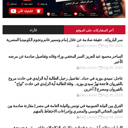
آخر المشاركات على الموقع
الأراء
سر الباروكة.. حقيقة صادمة عن عادل إمام وسمير غانم ونجوم الكوميديا المصرية
daly carino
Aug 09, 2026
الساحر محمود عبد العزيز: السر المخفي وراء وفاته وتفاصيل صادمة عن مرضه
الأخير
daly carino
Aug 09, 2026
عاجل: سيدي بوزيد في حداد.. تفاصيل رحيل الطالبة آية الزايدي في حادث مروع
بالقيروان فاجعة تهزّ سيدي بوزيد.. وفاة الطالبة آية الزايدي في حادث "لواج"
بالقيروان ومصرع 3 آخرين
daly carino
Aug 06, 2026
الفرق بين النيابة العمومية في تونس والنيابة العامة في مصر | مقارنة صادمة بين
القانون الجنائي التونسي والمصري وإجراءات الاحتفاظ بالمتهم
daly carino
Aug 04, 2026
الإمارات تطلق أول منصة قضائية متكاملة بالذكاء الاصطناعي.. ثورة جديدة في