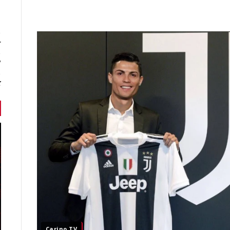
r
7 أخبا
ك
Carino TV