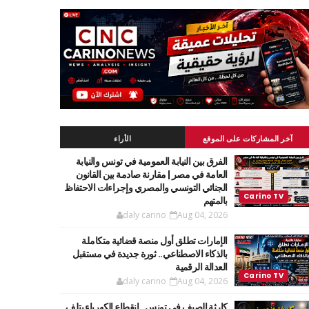
آخر المشاركات على الموقع
الأراء
الفرق بين النيابة العمومية في تونس والنيابة
العامة في مصر | مقارنة صادمة بين القانون
الجنائي التونسي والمصري وإجراءات الاحتفاظ
بالمتهم
daly carino
Aug 04, 2026
الإمارات تطلق أول منصة قضائية متكاملة
بالذكاء الاصطناعي.. ثورة جديدة في مستقبل
العدالة الرقمية
daly carino
Aug 04, 2026
كارثة الصيف في تونس.. انقطاع الكهرباء يتلف