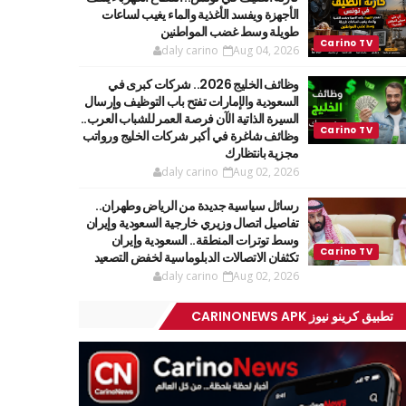
الأجهزة ويفسد الأغذية والماء يغيب لساعات
طويلة وسط غضب المواطنين
daly carino
Aug 04, 2026
وظائف الخليج 2026.. شركات كبرى في
السعودية والإمارات تفتح باب التوظيف وإرسال
السيرة الذاتية الآن فرصة العمر للشباب العرب..
وظائف شاغرة في أكبر شركات الخليج ورواتب
مجزية بانتظارك
daly carino
Aug 02, 2026
رسائل سياسية جديدة من الرياض وطهران..
تفاصيل اتصال وزيري خارجية السعودية وإيران
وسط توترات المنطقة.. السعودية وإيران
تكثفان الاتصالات الدبلوماسية لخفض التصعيد
daly carino
Aug 02, 2026
تطبيق كرينو نيوز CARINONEWS APK