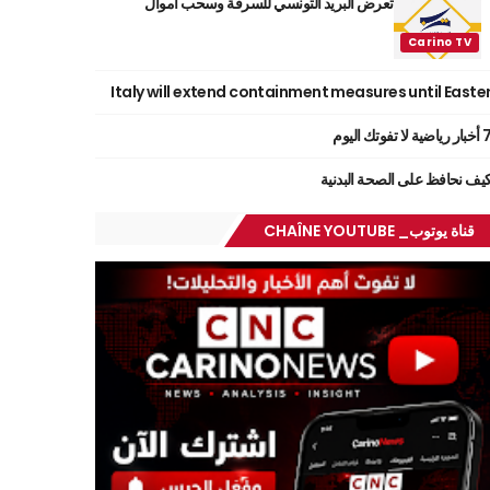
تعرض البريد التونسي للسرقة وسحب أموال
Italy will extend containment measures until Easte
ر رياضية لا تفوتك اليوم
يف نحافظ على الصحة البدنية
قناة يوتوب_ CHAÎNE YOUTUBE