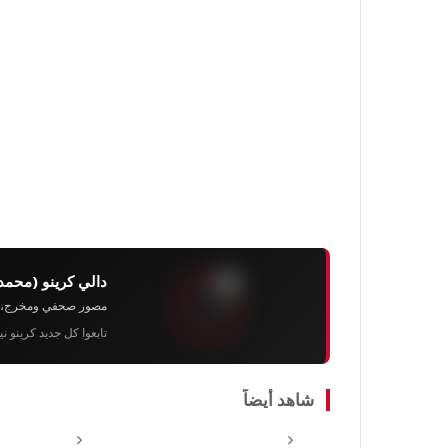
دالي كرينو (محمد
مصور صحفي ومخرج، رئيس 
تابعوا كل جديد كرينو ن
شاهد أيضاً