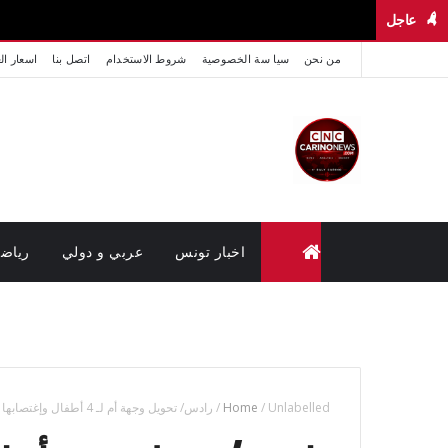
عاجل
من نحن
سيا سة الخصوصية
شروط الاستخدام
اتصل بنا
اسعار ال
اخبار تونس
عربي و دولي
رياض
متابعة القضايا عن بعد (وزارة العدل تونس)
Unlabelled
/
Home
/
رادس/ تحويل وجهة أم لـ 4 أطفال وإغتصابها تحت التهديد بـ “ساطور”