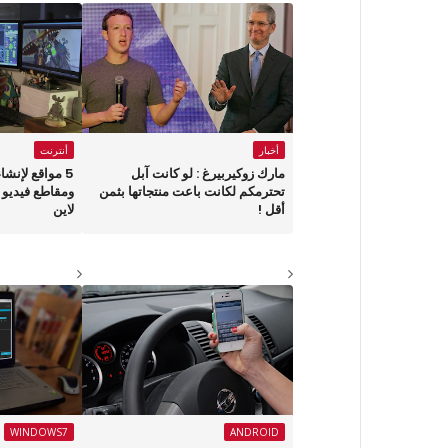
أخبار
أنترنت
مارك زوكيربيرغ : لو كانت آبل
5 مواقع لإنش
تحترمكم لكانت باعت منتجاتها بثمن
ومقاطع فيديو 
أقل !
لاين
WINDOWS7
ANDROID