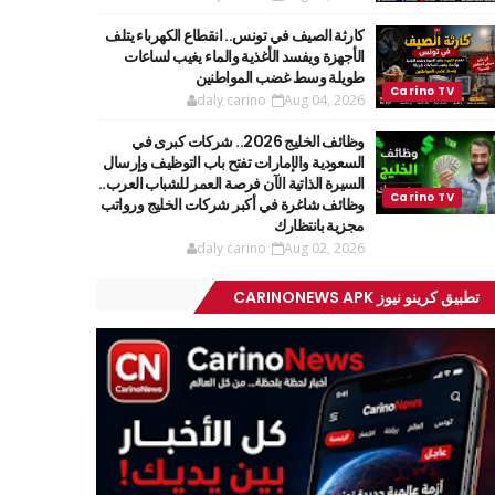
كارثة الصيف في تونس.. انقطاع الكهرباء يتلف
الأجهزة ويفسد الأغذية والماء يغيب لساعات
طويلة وسط غضب المواطنين
daly carino
Aug 04, 2026
وظائف الخليج 2026.. شركات كبرى في
السعودية والإمارات تفتح باب التوظيف وإرسال
السيرة الذاتية الآن فرصة العمر للشباب العرب..
وظائف شاغرة في أكبر شركات الخليج ورواتب
مجزية بانتظارك
daly carino
Aug 02, 2026
تطبيق كرينو نيوز CARINONEWS APK