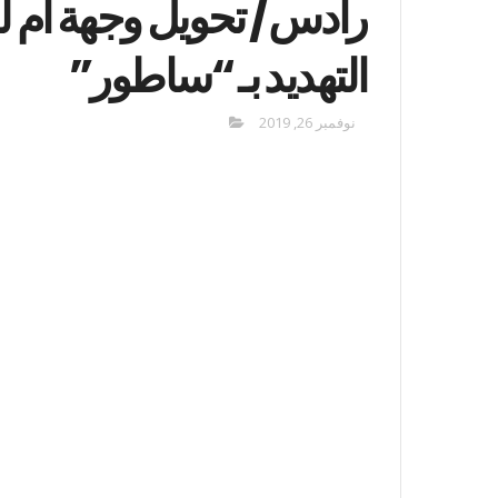
التهديد بـ “ساطور”
نوفمبر 26, 2019