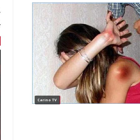
7 أخبا
ك
Carino TV