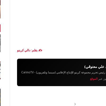
✍️ بقلم: دالي كرينو
 علي معتوڨي)
تحرير مجموعة كرينو للإنتاج الإعلامي (سينما وتلفزيون) - CarinoTV
يوز عبر
الموقع