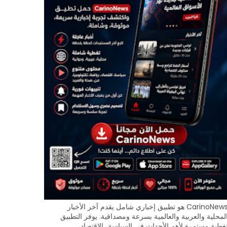
CarinoNews هو تطبيق إخباري شامل يقدم آخر الأخبار
لمحلية والعربية والعالمية بسرعة ومصداقية. يوفر التطبيق
غطية مستمرة لأهم الأحداث في السياسة، الاقتصاد،