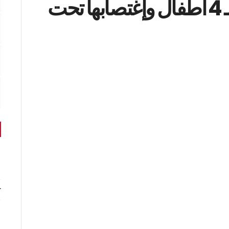
رادس/ تحويل وجهة أم لـ 4 أطفال وإغتصابها تحت
r