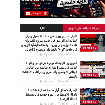
آخر المشاركات على الموقع
الأراء
عاجل: سيدي بوزيد في حداد.. تفاصيل رحيل
الطالبة آية الزايدي في حادث مروع بالقيروان
فاجعة تهزّ سيدي بوزيد.. وفاة الطالبة آية الزايدي
في حادث "لواج" بالقيروان ومصرع 3 آخرين
daly carino
Aug 06, 2026
الفرق بين النيابة العمومية في تونس والنيابة
العامة في مصر | مقارنة صادمة بين القانون
الجنائي التونسي والمصري وإجراءات الاحتفاظ
بالمتهم
daly carino
Aug 04, 2026
الإمارات تطلق أول منصة قضائية متكاملة
بالذكاء الاصطناعي.. ثورة جديدة في مستقبل
العدالة الرقمية
daly carino
Aug 04, 2026