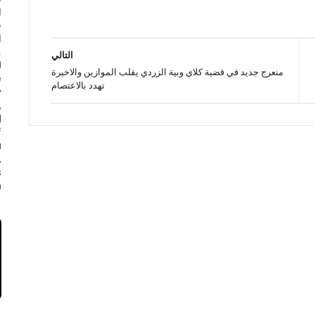
ا
ف
ا
التالي
منعرج جديد في قضية كلاي وبية الزردي يقلب الموازين والاخيرة
e
تهدد بالاعتصام
y
,
d
f
a
,
s
.