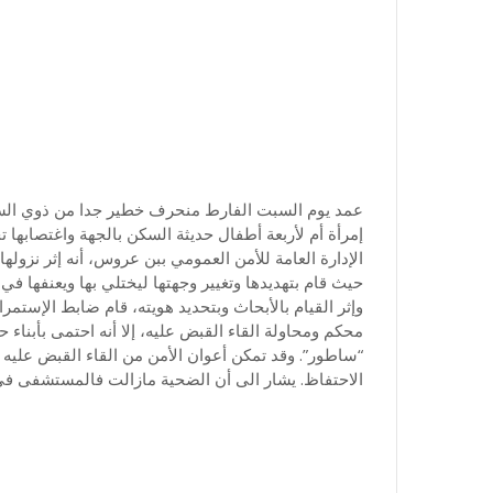
عمد يوم السبت الفارط منحرف خطير جدا من ذوي السو
إمرأة أم لأربعة أطفال حديثة السكن بالجهة واغتصابها ت
الإدارة العامة للأمن العمومي ببن عروس، أنه إثر نزول
حيث قام بتهديدها وتغيير وجهتها ليختلي بها ويعنفها ف
وإثر القيام بالأبحاث وبتحديد هويته، قام ضابط الإستم
محكم ومحاولة القاء القبض عليه، إلا أنه احتمى بأبناء ح
“ساطور”. وقد تمكن أعوان الأمن من القاء القبض عليه 
الاحتفاظ. يشار الى أن الضحية مازالت فالمستشفى ف