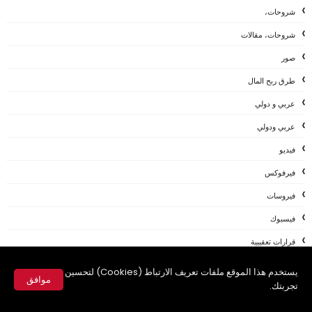
شروحات،
شروحات، مقالات
صور
طرق ربح المال
عربي و دولي
عربي ودولي
فيديو
فيرفوكس
فيروسات
فيسبوك
قرارات تعقيبية
قوالب بلوجر
يستخدم هذا الموقع ملفات تعريف الارتباط (Cookies) لتحسين
موافق
تجربتك.
لينكس
✕
ماك