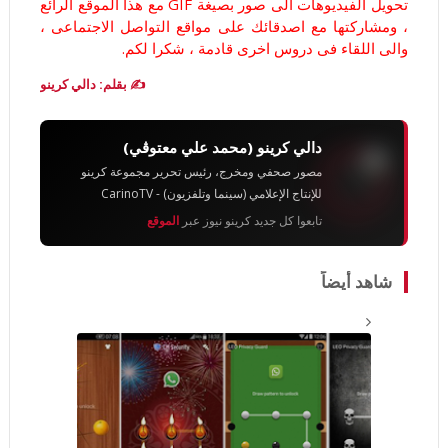
تحويل الفيديوهات الى صور بصيغة GIF مع هذا الموقع الرائع
، ومشاركتها مع اصدقائك على مواقع التواصل الاجتماعى ،
والى اللقاء فى دروس اخرى قادمة ، شكرا لكم.
✍️ بقلم: دالي كرينو
دالي كرينو (محمد علي معتوڨي)
مصور صحفي ومخرج، رئيس تحرير مجموعة كرينو
للإنتاج الإعلامي (سينما وتلفزيون) - CarinoTV
تابعوا كل جديد كرينو نيوز عبر
الموقع
شاهد أيضاً