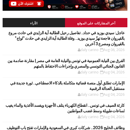
آخر المشاركات على الموقع
الأراء
عاجل: سيدي بوزيد في حداد.. تفاصيل رحيل الطالبة آية الزايدي في حادث مروع
بالقيروان فاجعة تهزّ سيدي بوزيد.. وفاة الطالبة آية الزايدي في حادث "لواج"
بالقيروان ومصرع 3 آخرين
daly carino
Aug 06, 2026
الفرق بين النيابة العمومية في تونس والنيابة العامة في مصر | مقارنة صادمة بين
القانون الجنائي التونسي والمصري وإجراءات الاحتفاظ بالمتهم
daly carino
Aug 04, 2026
الإمارات تطلق أول منصة قضائية متكاملة بالذكاء الاصطناعي.. ثورة جديدة في
مستقبل العدالة الرقمية
daly carino
Aug 04, 2026
كارثة الصيف في تونس.. انقطاع الكهرباء يتلف الأجهزة ويفسد الأغذية والماء يغيب
لساعات طويلة وسط غضب المواطنين
daly carino
Aug 04, 2026
وظائف الخليج 2026.. شركات كبرى في السعودية والإمارات تفتح باب التوظيف