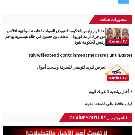
منشورات شائعة
بعد قرار رئيس الحكومة لتعويض القنوات الخاصة لمواجهة افلاس
من جراء أزمة كورونا... عاطف بن حسين في حالة هيسترية يهاجم
رئيس الحكومة بقوة
Italy will extend containment measures until Easter
تعرض البريد التونسي للسرقة وسحب أموال
7 أخبار رياضية لا تفوتك اليوم
كيف نحافظ على الصحة البدنية
قناة يوتوب_ CHAÎNE YOUTUBE