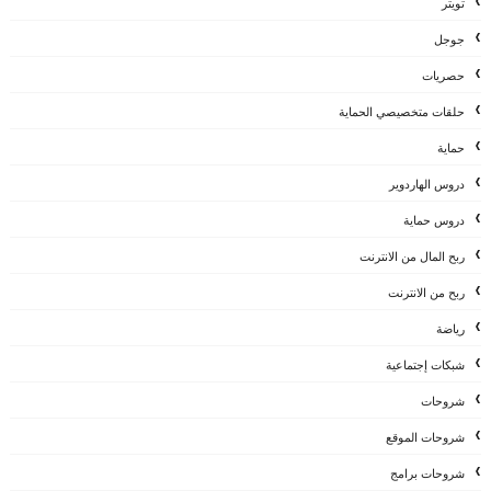
تويتر
جوجل
حصريات
حلقات متخصيصي الحماية
حماية
دروس الهاردوير
دروس حماية
ربح المال من الانترنت
ربح من الانترنت
رياضة
شبكات إجتماعية
شروحات
شروحات الموقع
شروحات برامج