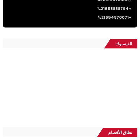
21658888794+
21654870071+
الفيسبوك
نطاق الأقصام