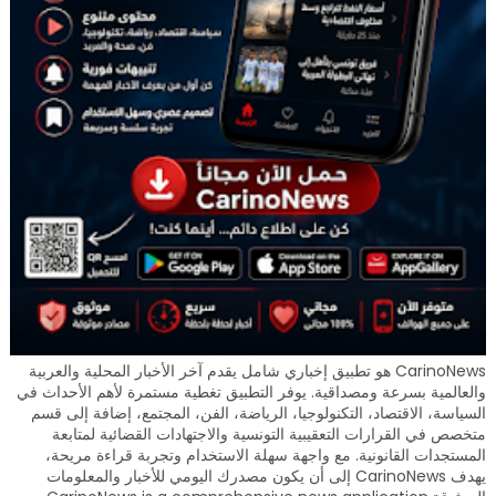
CarinoNews هو تطبيق إخباري شامل يقدم آخر الأخبار المحلية والعربية
والعالمية بسرعة ومصداقية. يوفر التطبيق تغطية مستمرة لأهم الأحداث في
السياسة، الاقتصاد، التكنولوجيا، الرياضة، الفن، المجتمع، إضافة إلى قسم
متخصص في القرارات التعقيبية التونسية والاجتهادات القضائية لمتابعة
المستجدات القانونية. مع واجهة سهلة الاستخدام وتجربة قراءة مريحة،
يهدف CarinoNews إلى أن يكون مصدرك اليومي للأخبار والمعلومات