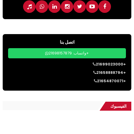
اتصل بنا
واتساب: 21698157879+
21699023000+
21658888794+
21654870071+
الفيسبوك