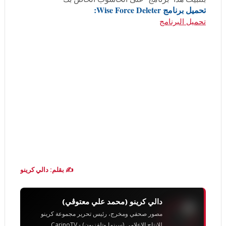
تحميل برنامج Wise Force Deleter:
تحميل البرنامج
✍️ بقلم: دالي كرينو
دالي كرينو (محمد علي معتوڨي)
مصور صحفي ومخرج، رئيس تحرير مجموعة كرينو
للإنتاج الإعلامي (سينما وتلفزيون) - CarinoTV