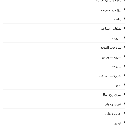
ربح المال من الانترنت
ربح من الانترنت
رياضة
شبكات إجتماعية
شروحات
شروحات الموقع
شروحات برامج
شروحات،
شروحات، مقالات
صور
طرق ربح المال
عربي و دولي
عربي ودولي
فيديو