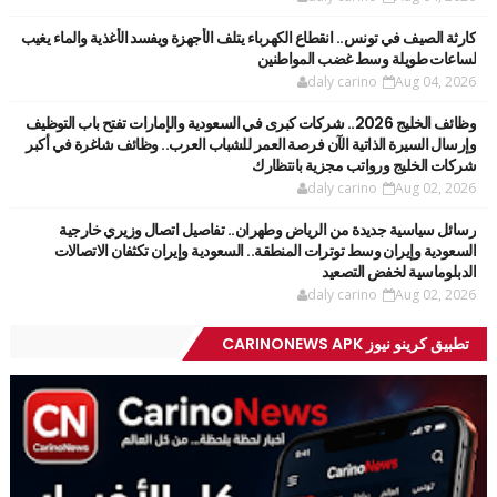
كارثة الصيف في تونس.. انقطاع الكهرباء يتلف الأجهزة ويفسد الأغذية والماء يغيب
لساعات طويلة وسط غضب المواطنين
daly carino
Aug 04, 2026
وظائف الخليج 2026.. شركات كبرى في السعودية والإمارات تفتح باب التوظيف
وإرسال السيرة الذاتية الآن فرصة العمر للشباب العرب.. وظائف شاغرة في أكبر
شركات الخليج ورواتب مجزية بانتظارك
daly carino
Aug 02, 2026
رسائل سياسية جديدة من الرياض وطهران.. تفاصيل اتصال وزيري خارجية
السعودية وإيران وسط توترات المنطقة.. السعودية وإيران تكثفان الاتصالات
الدبلوماسية لخفض التصعيد
daly carino
Aug 02, 2026
تطبيق كرينو نيوز CARINONEWS APK