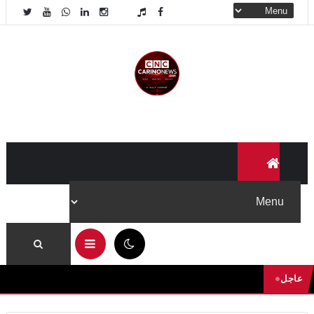
09:56 م
عاجل