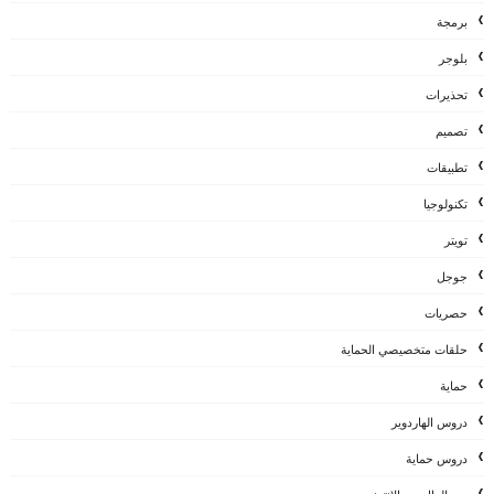
برمجة
بلوجر
تحذيرات
تصميم
تطبيقات
تكنولوجيا
تويتر
جوجل
حصريات
حلقات متخصيصي الحماية
حماية
دروس الهاردوير
دروس حماية