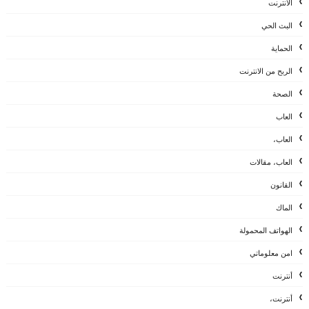
الانترنت
البث الحي
الحماية
الربح من الانترنت
الصحة
العاب
العاب،
العاب، مقالات
القانون
الماك
الهواتف المحمولة
امن معلوماتي
أنترنت
أنترنت،