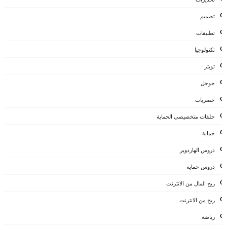
تصميم
تطبيقات
تكنولوجيا
تويتر
جوجل
حصريات
حلقات متخصيصي الحماية
حماية
دروس الهاردوير
دروس حماية
ربح المال من الانترنت
ربح من الانترنت
رياضة