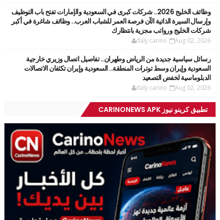
وظائف الخليج 2026.. شركات كبرى في السعودية والإمارات تفتح باب التوظيف
وإرسال السيرة الذاتية الآن فرصة العمر للشباب العرب.. وظائف شاغرة في أكبر
شركات الخليج ورواتب مجزية بانتظارك
daly carino
Aug 02, 2026
رسائل سياسية جديدة من الرياض وطهران.. تفاصيل اتصال وزيري خارجية
السعودية وإيران وسط توترات المنطقة.. السعودية وإيران تكثفان الاتصالات
الدبلوماسية لخفض التصعيد
daly carino
Aug 02, 2026
تطبيق كرينو نيوز CARINONEWS APK