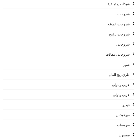
شبكات إجتماعية
شروحات
شروحات الموقع
شروحات برامج
شروحات،
شروحات، مقالات
صور
طرق ربح المال
عربي و دولي
عربي ودولي
فيديو
فيرفوكس
فيروسات
فيسبوك