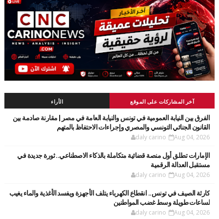
آخر المشاركات على الموقع
الأراء
الفرق بين النيابة العمومية في تونس والنيابة العامة في مصر | مقارنة صادمة بين
القانون الجنائي التونسي والمصري وإجراءات الاحتفاظ بالمتهم
daly carino
Aug 04, 2026
الإمارات تطلق أول منصة قضائية متكاملة بالذكاء الاصطناعي.. ثورة جديدة في
مستقبل العدالة الرقمية
daly carino
Aug 04, 2026
كارثة الصيف في تونس.. انقطاع الكهرباء يتلف الأجهزة ويفسد الأغذية والماء يغيب
لساعات طويلة وسط غضب المواطنين
daly carino
Aug 04, 2026