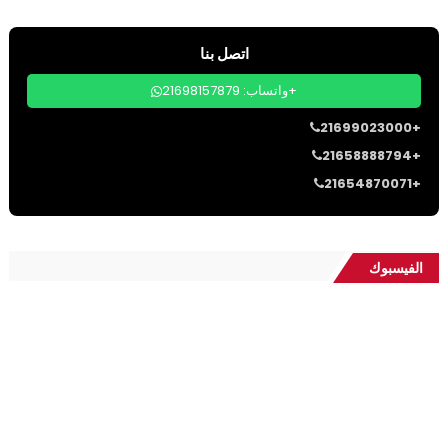
اتصل بنا
واتساب: 21698157879+
21699023000+
21658888794+
21654870071+
الفيسبوك