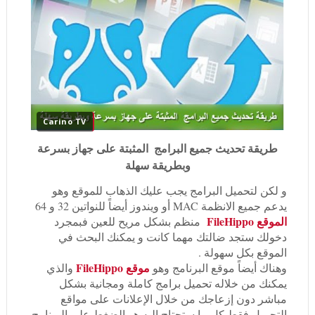
Carino TV
طريقة تحديث جميع البرامج المثبتة على جهاز بسرعة
وبطريقة سهلة
و لكن لتحميل البرامج يجب عليك الذهاب للموقع وهو
يدعم جميع الانظمة MAC أو ويندوز أيضاً للنواتين 32 و 64
الموقع FileHippo
منظم بشكل مريح للعين فبمجرد
دخولك ستجد ضالتك مهما كانت و يمكنك البحث في
الموقع بكل سهولة .
موقع FileHippo
وهناك أيضاً موقع البرنامج وهو
والذي
يمكنك من خلاله تحميل برامج كاملة ومجانية بشكل
مباشر دون إزعاجك من خلال الإعلانات على مواقع
التحميل فقط كل ما ستحتاج إليه هو الضغط على البرنامج