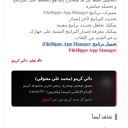
و تحميله مباشرة .
مميزات برنامج FileHippo App Manager
تحديث البرامج لآخر إصدار .
يمكنك تجاهل تحديث برامج معينة.
يمكنك معرفة إصدار البرامج المثبتة على جهازك .
يدعم العديد من اللغات .
تحميل برنامج
FileHippo App Manager:
FileHippo App Manager
✍️ بقلم: دالي كرينو
دالي كرينو (محمد علي معتوڨي)
مصور صحفي ومخرج، رئيس تحرير مجموعة كرينو
للإنتاج الإعلامي (سينما وتلفزيون) - CarinoTV
تابعوا كل جديد كرينو نيوز عبر
الموقع
شاهد أيضاً