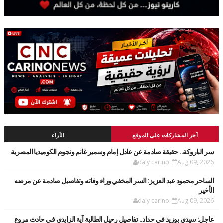
آخر المشاركات على الموقع
الأراء
سر الباروكة.. حقيقة صادمة عن عادل إمام وسمير غانم ونجوم الكوميديا المصرية
daly carino
Aug 09, 2026
الساحر محمود عبد العزيز: السر المخفي وراء وفاته وتفاصيل صادمة عن مرضه
الأخير
daly carino
Aug 09, 2026
عاجل: سيدي بوزيد في حداد.. تفاصيل رحيل الطالبة آية الزايدي في حادث مروع