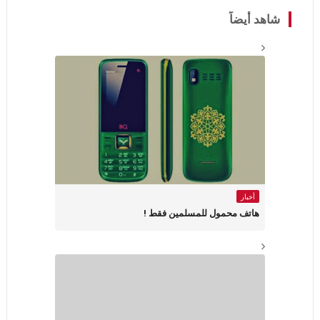
شاهد أيضاً
أخبار
هاتف محمول للمسلمين فقط !