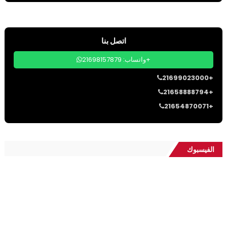
اتصل بنا
واتساب: 21698157879+
21699023000+
21658888794+
21654870071+
الفيسبوك