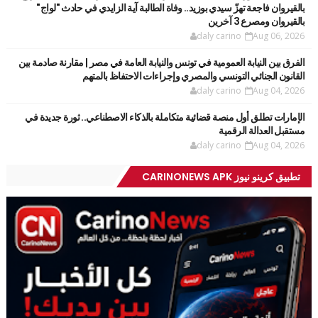
بالقيروان فاجعة تهزّ سيدي بوزيد.. وفاة الطالبة آية الزايدي في حادث "لواج"
بالقيروان ومصرع 3 آخرين
daly carino
Aug 06, 2026
الفرق بين النيابة العمومية في تونس والنيابة العامة في مصر | مقارنة صادمة بين
القانون الجنائي التونسي والمصري وإجراءات الاحتفاظ بالمتهم
daly carino
Aug 04, 2026
الإمارات تطلق أول منصة قضائية متكاملة بالذكاء الاصطناعي.. ثورة جديدة في
مستقبل العدالة الرقمية
daly carino
Aug 04, 2026
تطبيق كرينو نيوز CARINONEWS APK