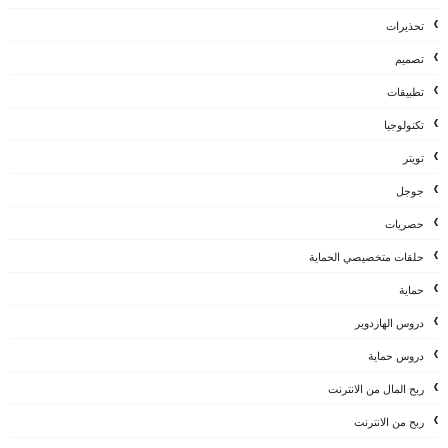
تحذيرات
تصميم
تطبيقات
تكنولوجيا
تويتر
جوجل
حصريات
حلقات متخصيصي الحماية
حماية
دروس الهاردوير
دروس حماية
ربح المال من الانترنت
ربح من الانترنت