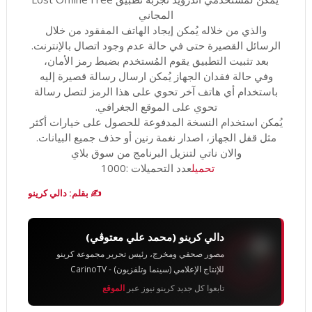
المجاني
والذي من خلاله يُمكن إيجاد الهاتف المفقود من خلال
الرسائل القصيرة حتى في حالة عدم وجود اتصال بالإنترنت.
بعد تثبيت التطبيق يقوم المُستخدم بضبط رمز الأمان،
وفي حالة فقدان الجهاز يُمكن ارسال رسالة قصيرة إليه
باستخدام أي هاتف آخر تحوي على هذا الرمز لتصل رسالة
تحوي على الموقع الجغرافي.
يُمكن استخدام النسخة المدفوعة للحصول على خيارات أكثر
مثل قفل الجهاز، اصدار نغمة رنين أو حذف جميع البيانات.
والان ناتي لتنزيل البرنامج من سوق بلاي
تحميل
عدد التحميلات :1000
✍️ بقلم: دالي كرينو
دالي كرينو (محمد علي معتوڨي)
مصور صحفي ومخرج، رئيس تحرير مجموعة كرينو
للإنتاج الإعلامي (سينما وتلفزيون) - CarinoTV
تابعوا كل جديد كرينو نيوز عبر
الموقع