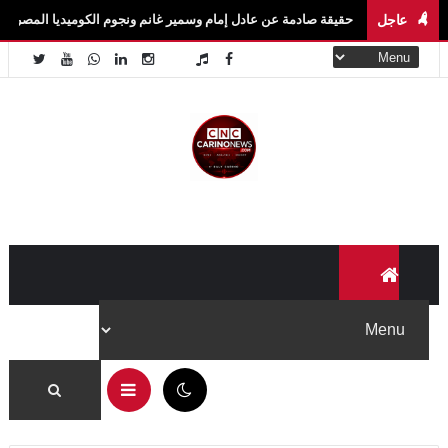
عاجل
وكة.. حقيقة صادمة عن عادل إمام وسمير غانم ونجوم الكوميديا المصرية
أخبار ال
10:37 ص