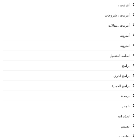
أنترنيت ،
أنترنيت ، شروحات
أنترنيت ،مقالات
أندرويد
اندرويد
انظمة التشغيل
برامج
برامج اخرى
برامج الحماية
برمجة
بلوجر
تحذيرات
تصميم
تطبيقات