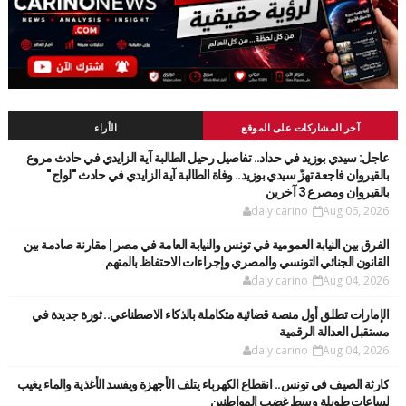
آخر المشاركات على الموقع
الأراء
عاجل: سيدي بوزيد في حداد.. تفاصيل رحيل الطالبة آية الزايدي في حادث مروع
بالقيروان فاجعة تهزّ سيدي بوزيد.. وفاة الطالبة آية الزايدي في حادث "لواج"
بالقيروان ومصرع 3 آخرين
daly carino
Aug 06, 2026
الفرق بين النيابة العمومية في تونس والنيابة العامة في مصر | مقارنة صادمة بين
القانون الجنائي التونسي والمصري وإجراءات الاحتفاظ بالمتهم
daly carino
Aug 04, 2026
الإمارات تطلق أول منصة قضائية متكاملة بالذكاء الاصطناعي.. ثورة جديدة في
مستقبل العدالة الرقمية
daly carino
Aug 04, 2026
كارثة الصيف في تونس.. انقطاع الكهرباء يتلف الأجهزة ويفسد الأغذية والماء يغيب
لساعات طويلة وسط غضب المواطنين