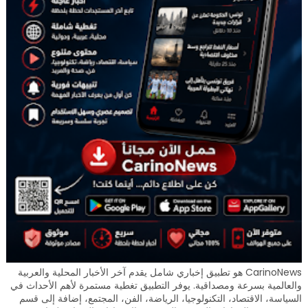
CarinoNews هو تطبيق إخباري شامل يقدم آخر الأخبار المحلية والعربية
والعالمية بسرعة ومصداقية. يوفر التطبيق تغطية مستمرة لأهم الأحداث في
السياسة، الاقتصاد، التكنولوجيا، الرياضة، الفن، المجتمع، إضافة إلى قسم