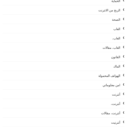
الحماية
الربح من الانترنت
الصحة
العاب
العاب،
العاب، مقالات
القانون
الماك
الهواتف المحمولة
امن معلوماتي
أنترنت
أنترنت،
أنترنت، مقالات
أنترنيت