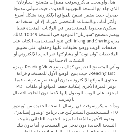
هذا، وأوضحت مايكروسوفت مميزات متصفح “سبارتان”
الذي جاء مع النسخة التجريبية الجديدة، حيث سيأتي مدمجا
بمحرك جديد يضمن تصفح للمواقع الإلكترونية بشكل أسرع
وأكثر أمانا، وبالمساعد الشخصي كورتانا إلا ان استخدامه
سيكون محدودا للمستخدمين في الولايات المتحدة فقط.
ويضم متصفح “سبارتان” الموجود في النسخة 10049 كذلك
ميزة Inking and Sharing التي تتيح لمستخدميه الكتابة على
صفحات الويب ووضع تعليقات عليها وحفظها على تطبيق
الملاحظات “وان نوت” أو مشاركتها عبر البريد الإلكتروني أو
الشبكات الاجتماعية.
ويأتي المتصفح التجريبي كذلك بوضع Reading View وميزة
Reading List، حيث يتيح الوضع الأول للمستخدم قراءة
محتوى المواقع الإلكترونية بدون أي عناصر مشوشة، فيما
توفر الميزة الأخرى إمكانية حفظ المواقع أو ملفات PDF
المخزنة على الويب للوصول إليها لاحقا دون الحاجة للاتصال
بالإنترنت.
وبدأت مايكروسوفت في إرسال النسخة الجديدة من “ويندوز
10? للمستخدمين المشتركين في برنامج “ويندوز إنسايدر”،
وتقوم الأجهزة المُفعلة لميزة التحديث التلقائي بتثبيت
النسخة الجديدة دون تدخل من المستخدم، أما بدون تلك
الميزة فيحتاج المستخدم إلى الولوج لإعدادات الحاسب