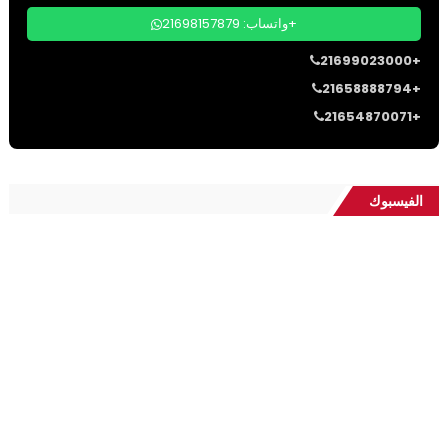
واتساب: 21698157879+
21699023000+
21658888794+
21654870071+
الفيسبوك