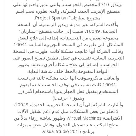
“ويندوز 10? المخصص للحواسب، والتي تتميز باحتوائها على
متصفح الإنترنت الجديد للشركة، والذي تطوره تحت اسم
“مشروع سبارتان” Project Spartan.
وأكدت الشركة، عبر مدونة ويندوز الرسمية، أن النسخة
الجديدة، 10049، ضمت إلى جانب متصفح “سبارتان”
مجموعة صغيرة من التحسينات، إضافة إلى علاج لبعض
المشاكل التي ظهرت في النسخة التجريبية السابقة 10041.
وقالت الشركة أنها عالجت مشكلة كانت ظهرت في النسخة
التجريبية السابقة تتسبب في تعطل تطبيق تصفح الصور على
الحواسب، إضافة إلى علاج مشكلة أخرى متعلقة بظهور
النوافذ المفتوحة بالخطأ خلف شاشة البداية.
وأضافت مايكروسوفت أنها حلت مشكلة ثالثة في نسخة
10041 كانت تتسبب في توقف الحاسب عندما يقوم
المستخدم بتفعيل قفل الجهاز يدويا باستخدام الأمر (زر
ويندوز + حرف L).
وأشارت الشركة إلى أن النسخة التجريبية الجديدة، 10049،
لا تخلو من بعض المشكلات مثل عدم دعم تشغيل الآلات
الافتراضية Virtual Machines، وظهور شاشة زرقاء بدلاً من
سطح المكتب عند تسجيل الدخول، وفشل بعض مميزات
برنامج Visual Studio 2015.