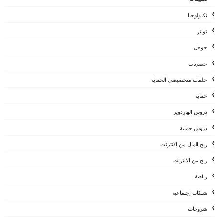
تكنولوجيا
تويتر
جوجل
حصريات
حلقات متخصيصي الحماية
حماية
دروس الهاردوير
دروس حماية
ربح المال من الانترنت
ربح من الانترنت
رياضة
شبكات إجتماعية
شروحات