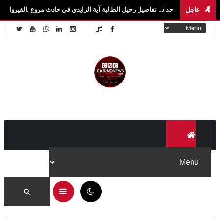
عاجل
 حداد.. تفاصيل رحيل الطالبة آية الزايدي في حادث مروع بالقيروان فاجعة تهزّ سيدي بوزي
06:32 م