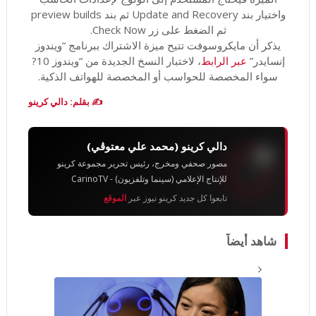
واختيار بند Update and Recovery ثم بند preview builds
ثم الضغط على زر Check Now.
يذكر أن مايكروسوفت تتيح ميزة الاشتراك ببرنامج “ويندوز
إنسايدر”
عبر الرابط
، لاختبار النسخ الجديدة من “ويندوز 10?
سواء المخصصة للحواسب أو المخصصة للهواتف الذكية.
✍️ بقلم: دالي كرينو
دالي كرينو (محمد علي معتوڨي)
مصور صحفي ومخرج، رئيس تحرير مجموعة كرينو
للإنتاج الإعلامي (سينما وتلفزيون) - CarinoTV
تابعوا كل جديد كرينو نيوز عبر
الموقع
شاهد أيضاً