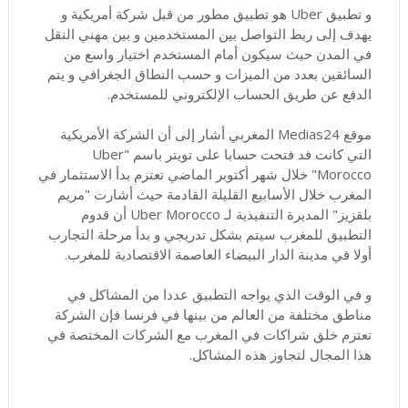
و تطبيق Uber هو تطبيق مطور من قبل شركة أمريكية و
يهدف إلى ربط التواصل بين المستخدمين و بين مهني النقل
في المدن حيث سيكون أمام المستخدم اختيار واسع من
السائقين بعدد من الميزات و حسب النطاق الجغرافي و يتم
الدفع عن طريق الحساب الإلكتروني للمستخدم.
موقع Medias24 المغربي أشار إلى أن الشركة الأمريكية
التي كانت فد فتحت حسابا على تويتر باسم "Uber
Morocco" خلال شهر أكتوبر الماضي تعتزم بدأ الاستثمار في
المغرب خلال الأسابيع القليلة القادمة حيث أشارت "مريم
بلقزيز" المديرة التنفيذية لـ Uber Morocco أن قدوم
التطبيق للمغرب سيتم بشكل تدريجي و بدأ مرحلة التجارب
أولا في مدينة الدار البيضاء العاصمة الاقتصادية للمغرب.
و في الوقت الذي يواجه التطبيق عددا من المشاكل في
مناطق مختلفة من العالم من بينها في فرنسا فإن الشركة
تعتزم خلق شراكات في المغرب مع الشركات المختصة في
هذا المجال لتجاوز هذه المشاكل.