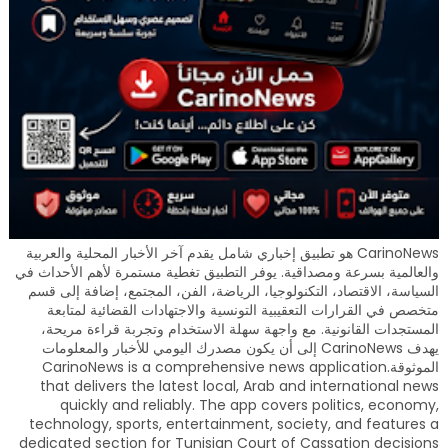
CarinoNews هو تطبيق إخباري شامل يقدم آخر الأخبار المحلية والعربية
والعالمية بسرعة ومصداقية. يوفر التطبيق تغطية مستمرة لأهم الأحداث في
السياسة، الاقتصاد، التكنولوجيا، الرياضة، الفن، المجتمع، إضافة إلى قسم
متخصص في القرارات التعقيبية التونسية والاجتهادات القضائية لمتابعة
المستجدات القانونية. مع واجهة سهلة الاستخدام وتجربة قراءة مريحة،
يهدف CarinoNews إلى أن يكون مصدرك اليومي للأخبار والمعلومات
الموثوقة.CarinoNews is a comprehensive news application
that delivers the latest local, Arab and international news
quickly and reliably. The app covers politics, economy,
technology, sports, entertainment, society, and features a
dedicated section for Tunisian Court of Cassation decisions