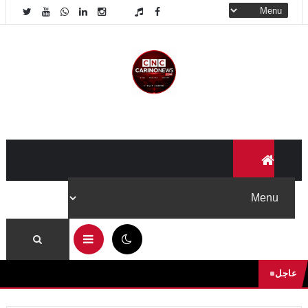
06:55 ص
عاجل