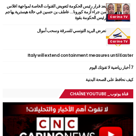
بعد قرار رئيس الحكومة لتعويض القنوات الخاصة لمواجهة افلاس
من جراء أزمة كورونا... عاطف بن حسين في حالة هيسترية يهاجم
رئيس الحكومة بقوة
تعرض البريد التونسي للسرقة وسحب أموال
Italy will extend containment measures until Easter
7 أخبار رياضية لا تفوتك اليوم
كيف نحافظ على الصحة البدنية
قناة يوتوب_ CHAÎNE YOUTUBE