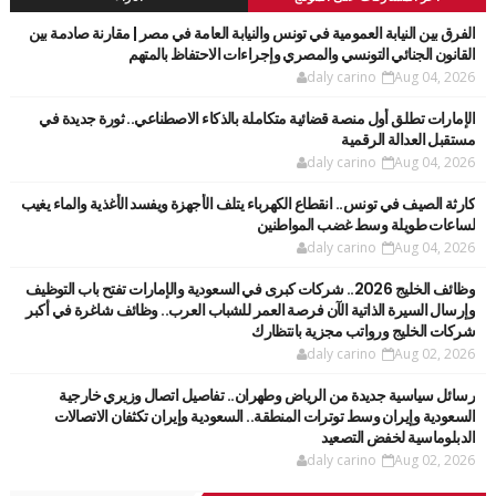
الفرق بين النيابة العمومية في تونس والنيابة العامة في مصر | مقارنة صادمة بين
القانون الجنائي التونسي والمصري وإجراءات الاحتفاظ بالمتهم
daly carino
Aug 04, 2026
الإمارات تطلق أول منصة قضائية متكاملة بالذكاء الاصطناعي.. ثورة جديدة في
مستقبل العدالة الرقمية
daly carino
Aug 04, 2026
كارثة الصيف في تونس.. انقطاع الكهرباء يتلف الأجهزة ويفسد الأغذية والماء يغيب
لساعات طويلة وسط غضب المواطنين
daly carino
Aug 04, 2026
وظائف الخليج 2026.. شركات كبرى في السعودية والإمارات تفتح باب التوظيف
وإرسال السيرة الذاتية الآن فرصة العمر للشباب العرب.. وظائف شاغرة في أكبر
شركات الخليج ورواتب مجزية بانتظارك
daly carino
Aug 02, 2026
رسائل سياسية جديدة من الرياض وطهران.. تفاصيل اتصال وزيري خارجية
السعودية وإيران وسط توترات المنطقة.. السعودية وإيران تكثفان الاتصالات
الدبلوماسية لخفض التصعيد
daly carino
Aug 02, 2026