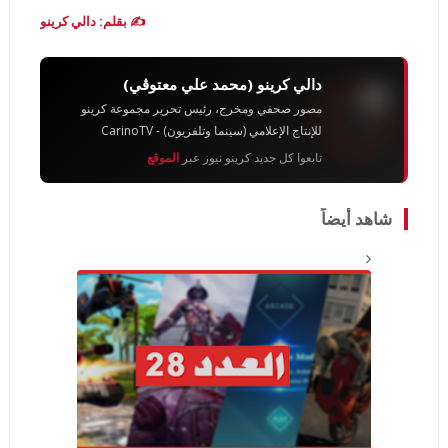
✍️ بقلم: دالي كرينو
دالي كرينو (محمد علي معتوڨي)
مصور صحفي ومخرج، رئيس تحرير مجموعة كرينو
للإنتاج الإعلامي (سينما وتلفزيون) - CarinoTV
تابعوا كل جديد كرينو نيوز عبر
الموقع
شاهد أيضاً