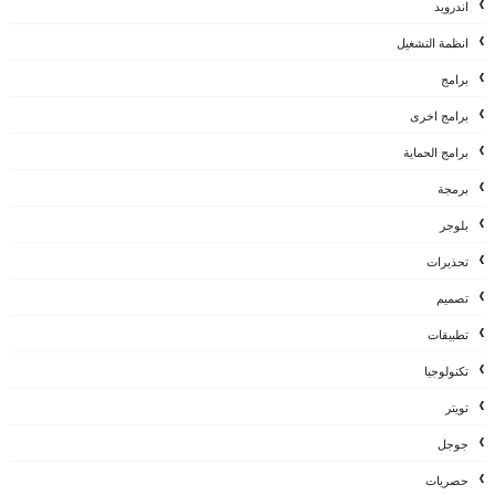
اندرويد
انظمة التشغيل
برامج
برامج اخرى
برامج الحماية
برمجة
بلوجر
تحذيرات
تصميم
تطبيقات
تكنولوجيا
تويتر
جوجل
حصريات