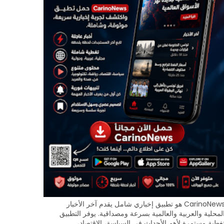
CarinoNews هو تطبيق إخباري شامل يقدم آخر الأخبار
لمحلية والعربية والعالمية بسرعة ومصداقية. يوفر التطبيق
غطية مستمرة لأهم الأحداث في السياسة، الاقتصاد،