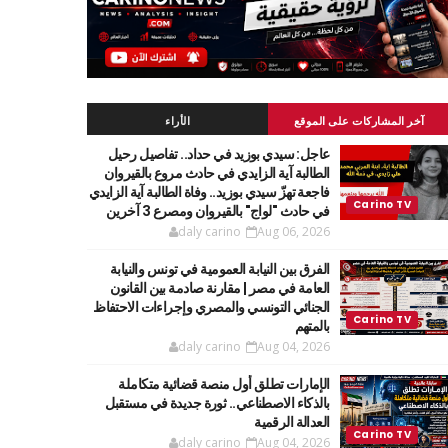
آخر المشاركات على الموقع
الأراء
عاجل: سيدي بوزيد في حداد.. تفاصيل رحيل
الطالبة آية الزايدي في حادث مروع بالقيروان
فاجعة تهزّ سيدي بوزيد.. وفاة الطالبة آية الزايدي
في حادث "لواج" بالقيروان ومصرع 3 آخرين
daly carino
Aug 06, 2026
الفرق بين النيابة العمومية في تونس والنيابة
العامة في مصر | مقارنة صادمة بين القانون
الجنائي التونسي والمصري وإجراءات الاحتفاظ
بالمتهم
daly carino
Aug 04, 2026
الإمارات تطلق أول منصة قضائية متكاملة
بالذكاء الاصطناعي.. ثورة جديدة في مستقبل
العدالة الرقمية
daly carino
Aug 04, 2026