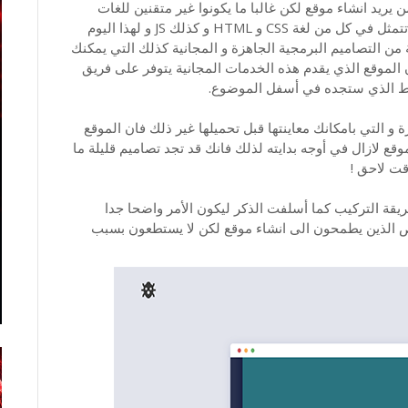
يريد انشاء موقع لكن غالبا ما يكونوا غير متقنين للغات
البرمجة التي يتم استعمالها في تطوير المواقع و التتي تتمثل في كل من لغة CSS و HTML و كذلك JS و لهذا اليوم
ن التصاميم البرمجية الجاهزة و المجانية كذلك التي يمكنك
ن الموقع الذي يقدم هذه الخدمات المجانية يتوفر على فريق
ابط الذي ستجده في أسفل الموضوع.
جاهزة و التي بامكانك معاينتها قبل تحميلها غير ذلك فان الموقع
قع لازال في أوجه بدايته لذلك فانك قد تجد تصاميم قليلة ما
قت لاحق !
قة التركيب كما أسلفت الذكر ليكون الأمر واضحا جدا
ص الذين يطمحون الى انشاء موقع لكن لا يستطعون بسبب