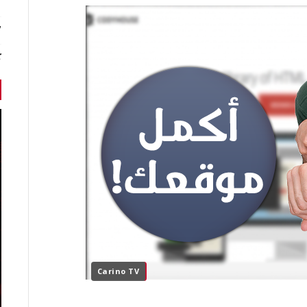
7 أخبا
ك
Carino TV