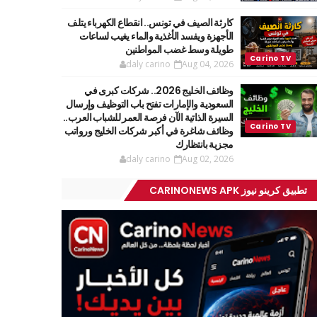
كارثة الصيف في تونس.. انقطاع الكهرباء يتلف
الأجهزة ويفسد الأغذية والماء يغيب لساعات
طويلة وسط غضب المواطنين
daly carino
Aug 04, 2026
وظائف الخليج 2026.. شركات كبرى في
السعودية والإمارات تفتح باب التوظيف وإرسال
السيرة الذاتية الآن فرصة العمر للشباب العرب..
وظائف شاغرة في أكبر شركات الخليج ورواتب
مجزية بانتظارك
daly carino
Aug 02, 2026
تطبيق كرينو نيوز CARINONEWS APK