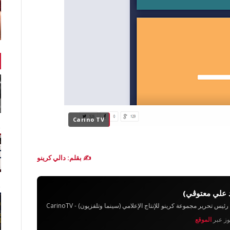
Carino TV
✍️ بقلم: دالي كرينو
 علي معتوڨي)
تحرير مجموعة كرينو للإنتاج الإعلامي (سينما وتلفزيون) - CarinoTV
يوز عبر
الموقع