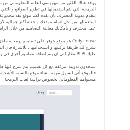
يوجد هناك الكثير من مهووسي العالم المعلوماتي من من 
تتقدم مدونة المحترف بأن تقدم لكم موقع يقد مجموعة م
استعمالها من أجل اتمام موقعك و جعله أكثر جمالية لأ
عمل محترف و بامكانك معاينة التصاميم من خلال الر
CodyHouse هو موقع يتوفر على تصاميم برمجية 
يشرح لك طريقة تركيبها و استخدامها ، للاشارة فان المو
عليك الا الانتظار الى ان يتم اضافة تصاميم أخرى في و
ستجدون تدوينة مرفقة مع كل تصميم يتم شرح فيها طري
فالموقع أتى ليسهل مهمة انشاء موقع بالنسبة للأشخا
مستواهم المعلوماتي بخصوص دراسة لغات البرمجة.