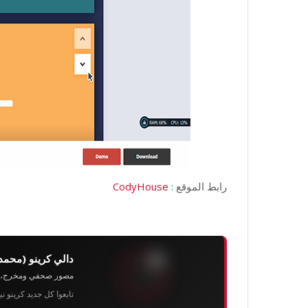
رابط الموقع :
CodyHouse
دالي كرينو (محمد
مصور صحفي ومخرج، رئيس 
تابعوا كل جديد كرينو ن