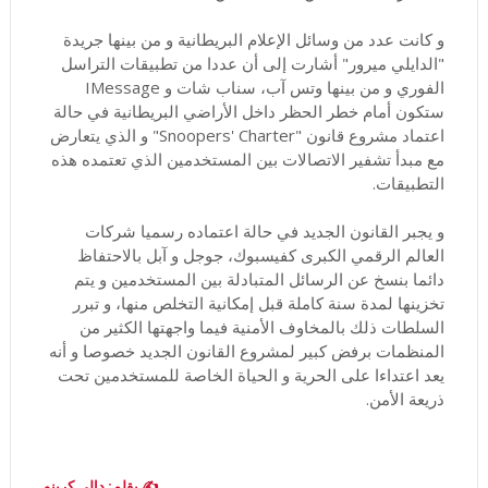
و كانت عدد من وسائل الإعلام البريطانية و من بينها جريدة
"الدايلي ميرور" أشارت إلى أن عددا من تطبيقات التراسل
الفوري و من بينها وتس آب، سناب شات و IMessage
ستكون أمام خطر الحظر داخل الأراضي البريطانية في حالة
اعتماد مشروع قانون "Snoopers' Charter" و الذي يتعارض
مع مبدأ تشفير الاتصالات بين المستخدمين الذي تعتمده هذه
التطبيقات.
و يجبر القانون الجديد في حالة اعتماده رسميا شركات
العالم الرقمي الكبرى كفيسبوك، جوجل و آبل بالاحتفاظ
دائما بنسخ عن الرسائل المتبادلة بين المستخدمين و يتم
تخزينها لمدة سنة كاملة قبل إمكانية التخلص منها، و تبرر
السلطات ذلك بالمخاوف الأمنية فيما واجهتها الكثير من
المنظمات برفض كبير لمشروع القانون الجديد خصوصا و أنه
يعد اعتداءا على الحرية و الحياة الخاصة للمستخدمين تحت
ذريعة الأمن.
✍️ بقلم: دالي كرينو