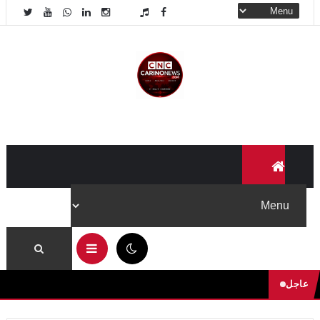
11:57 م
عاجل