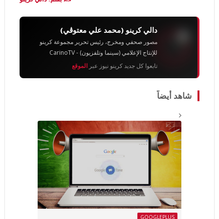
دالي كرينو (محمد علي معتوڨي)
مصور صحفي ومخرج، رئيس تحرير مجموعة كرينو
للإنتاج الإعلامي (سينما وتلفزيون) - CarinoTV
تابعوا كل جديد كرينو نيوز عبر
الموقع
شاهد أيضاً
GOOGLEPLUS