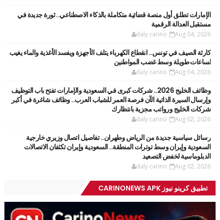
الإمارات تطلق أول منصة قضائية متكاملة بالذكاء الاصطناعي.. ثورة جديدة في
مستقبل العدالة الرقمية
daly carino
Aug 04, 2026
كارثة الصيف في تونس.. انقطاع الكهرباء يتلف الأجهزة ويفسد الأغذية والماء يغيب
لساعات طويلة وسط غضب المواطنين
daly carino
Aug 04, 2026
وظائف الخليج 2026.. شركات كبرى في السعودية والإمارات تفتح باب التوظيف
وإرسال السيرة الذاتية الآن فرصة العمر للشباب العرب.. وظائف شاغرة في أكبر
شركات الخليج ورواتب مجزية بانتظارك
daly carino
Aug 02, 2026
رسائل سياسية جديدة من الرياض وطهران.. تفاصيل اتصال وزيري خارجية
السعودية وإيران وسط توترات المنطقة.. السعودية وإيران تكثفان الاتصالات
الدبلوماسية لخفض التصعيد
daly carino
Aug 02, 2026
تطبيق كرينو نيوز CARINONEWS APK