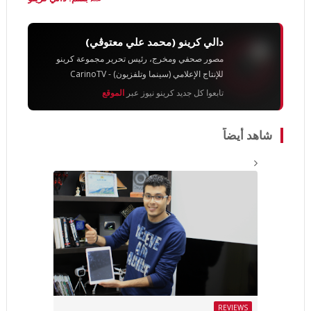
دالي كرينو (محمد علي معتوڨي)
مصور صحفي ومخرج، رئيس تحرير مجموعة كرينو
للإنتاج الإعلامي (سينما وتلفزيون) - CarinoTV
تابعوا كل جديد كرينو نيوز عبر
الموقع
شاهد أيضاً
REVIEWS