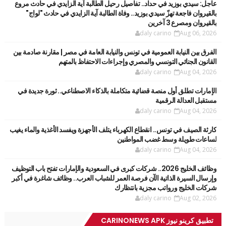
عاجل: سيدي بوزيد في حداد.. تفاصيل رحيل الطالبة آية الزايدي في حادث مروع
بالقيروان فاجعة تهزّ سيدي بوزيد.. وفاة الطالبة آية الزايدي في حادث "لواج"
بالقيروان ومصرع 3 آخرين
daly carino
Aug 06, 2026
الفرق بين النيابة العمومية في تونس والنيابة العامة في مصر | مقارنة صادمة بين
القانون الجنائي التونسي والمصري وإجراءات الاحتفاظ بالمتهم
daly carino
Aug 04, 2026
الإمارات تطلق أول منصة قضائية متكاملة بالذكاء الاصطناعي.. ثورة جديدة في
مستقبل العدالة الرقمية
daly carino
Aug 04, 2026
كارثة الصيف في تونس.. انقطاع الكهرباء يتلف الأجهزة ويفسد الأغذية والماء يغيب
لساعات طويلة وسط غضب المواطنين
daly carino
Aug 04, 2026
وظائف الخليج 2026.. شركات كبرى في السعودية والإمارات تفتح باب التوظيف
وإرسال السيرة الذاتية الآن فرصة العمر للشباب العرب.. وظائف شاغرة في أكبر
شركات الخليج ورواتب مجزية بانتظارك
daly carino
Aug 02, 2026
تطبيق كرينو نيوز CARINONEWS APK