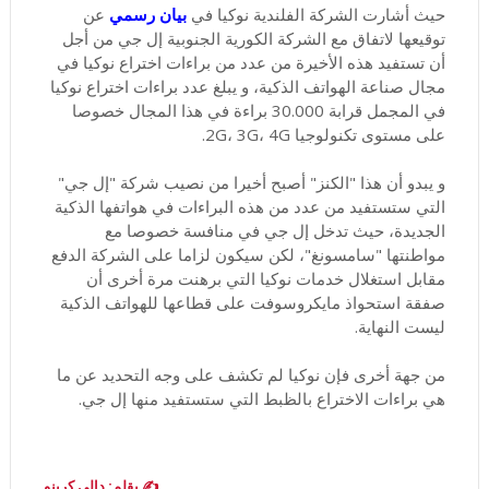
حيث أشارت الشركة الفلندية نوكيا في
بيان رسمي
عن
توقيعها لاتفاق مع الشركة الكورية الجنوبية إل جي من أجل
أن تستفيد هذه الأخيرة من عدد من براءات اختراع نوكيا في
مجال صناعة الهواتف الذكية، و يبلغ عدد براءات اختراع نوكيا
في المجمل قرابة 30.000 براءة في هذا المجال خصوصا
على مستوى تكنولوجيا 2G، 3G، 4G.
و يبدو أن هذا "الكنز" أصبح أخيرا من نصيب شركة "إل جي"
التي ستستفيد من عدد من هذه البراءات في هواتفها الذكية
الجديدة، حيث تدخل إل جي في منافسة خصوصا مع
مواطنتها "سامسونغ"، لكن سيكون لزاما على الشركة الدفع
مقابل استغلال خدمات نوكيا التي برهنت مرة أخرى أن
صفقة استحواذ مايكروسوفت على قطاعها للهواتف الذكية
ليست النهاية.
من جهة أخرى فإن نوكيا لم تكشف على وجه التحديد عن ما
هي براءات الاختراع بالظبط التي ستستفيد منها إل جي.
✍️ بقلم: دالي كرينو