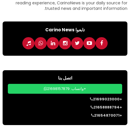
reading experience, CarinoNews is your daily source for
trusted news and important information.
تابعوا Carino News
اتصل بنا
واتساب: 21698157879+
21699023000+
21658888794+
21654870071+