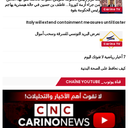
من جراء أزمة كورونا... عاطف بن حسين في حالة هيسترية يهاجم
رئيس الحكومة بقوة
Italy will extend containment measures until Easter
تعرض البريد التونسي للسرقة وسحب أموال
7 أخبار رياضية لا تفوتك اليوم
كيف نحافظ على الصحة البدنية
قناة يوتوب_ CHAÎNE YOUTUBE