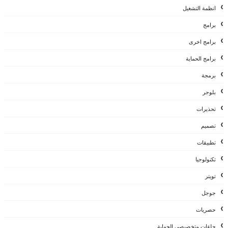
انظمة التشغيل
برامج
برامج اخرى
برامج الحماية
برمجة
بلوجر
تحذيرات
تصميم
تطبيقات
تكنولوجيا
تويتر
جوجل
حصريات
حلقات متخصيصي الحماية