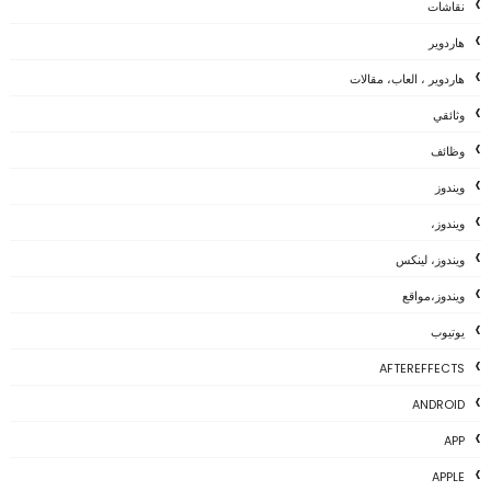
نقاشات
هاردوير
هاردوير ، العاب، مقالات
وثائقي
وظائف
ويندوز
ويندوز،
ويندوز، لينكس
ويندوز،مواقع
يوتيوب
AFTEREFFECTS
ANDROID
APP
APPLE