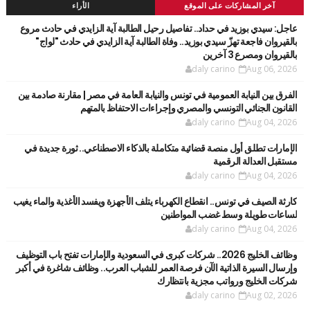
آخر المشاركات على الموقع
الأراء
عاجل: سيدي بوزيد في حداد.. تفاصيل رحيل الطالبة آية الزايدي في حادث مروع
بالقيروان فاجعة تهزّ سيدي بوزيد.. وفاة الطالبة آية الزايدي في حادث "لواج"
بالقيروان ومصرع 3 آخرين
daly carino
Aug 06, 2026
الفرق بين النيابة العمومية في تونس والنيابة العامة في مصر | مقارنة صادمة بين
القانون الجنائي التونسي والمصري وإجراءات الاحتفاظ بالمتهم
daly carino
Aug 04, 2026
الإمارات تطلق أول منصة قضائية متكاملة بالذكاء الاصطناعي.. ثورة جديدة في
مستقبل العدالة الرقمية
daly carino
Aug 04, 2026
كارثة الصيف في تونس.. انقطاع الكهرباء يتلف الأجهزة ويفسد الأغذية والماء يغيب
لساعات طويلة وسط غضب المواطنين
daly carino
Aug 04, 2026
وظائف الخليج 2026.. شركات كبرى في السعودية والإمارات تفتح باب التوظيف
وإرسال السيرة الذاتية الآن فرصة العمر للشباب العرب.. وظائف شاغرة في أكبر
شركات الخليج ورواتب مجزية بانتظارك
daly carino
Aug 02, 2026