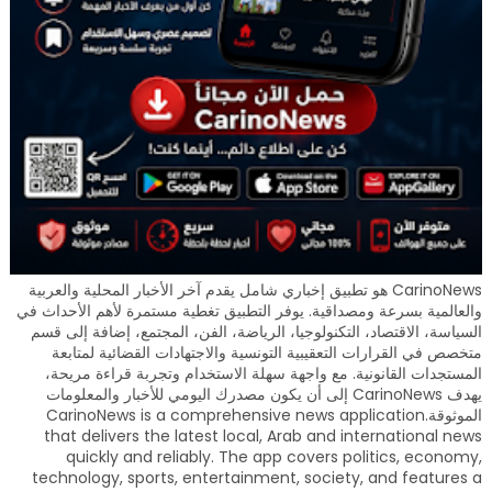
CarinoNews هو تطبيق إخباري شامل يقدم آخر الأخبار المحلية والعربية
والعالمية بسرعة ومصداقية. يوفر التطبيق تغطية مستمرة لأهم الأحداث في
السياسة، الاقتصاد، التكنولوجيا، الرياضة، الفن، المجتمع، إضافة إلى قسم
متخصص في القرارات التعقيبية التونسية والاجتهادات القضائية لمتابعة
المستجدات القانونية. مع واجهة سهلة الاستخدام وتجربة قراءة مريحة،
يهدف CarinoNews إلى أن يكون مصدرك اليومي للأخبار والمعلومات
الموثوقة.CarinoNews is a comprehensive news application
that delivers the latest local, Arab and international news
quickly and reliably. The app covers politics, economy,
technology, sports, entertainment, society, and features a