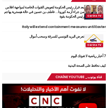
بعد قرار رئيس الحكومة لتعويض القنوات الخاصة لمواجهة افلاس
من جراء أزمة كورونا... عاطف بن حسين في حالة هيسترية يهاجم
رئيس الحكومة بقوة
Italy will extend containment measures until Easter
تعرض البريد التونسي للسرقة وسحب أموال
7 أخبار رياضية لا تفوتك اليوم
كيف نحافظ على الصحة البدنية
قناة يوتوب_ CHAÎNE YOUTUBE