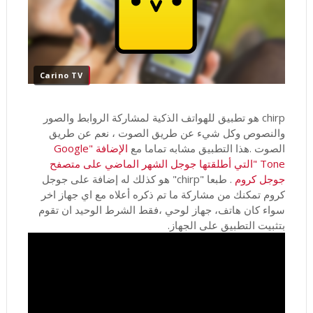
Carino TV
chirp هو تطبيق للهواتف الذكية لمشاركة الروابط والصور
والنصوص وكل شيء عن طريق الصوت ، نعم عن طريق
الصوت .هذا التطبيق مشابه تماما مع
الإضافة "Google
Tone "التي أطلقتها جوجل الشهر الماضي على متصفح
جوجل كروم
. طبعا "chirp" هو كذلك له إضافة على جوجل
كروم تمكنك من مشاركة ما تم ذكره أعلاه مع اي جهاز اخر
سواء كان هاتف، جهاز لوحي ،فقط الشرط الوحيد ان تقوم
بتثبيت التطبيق على الجهاز.