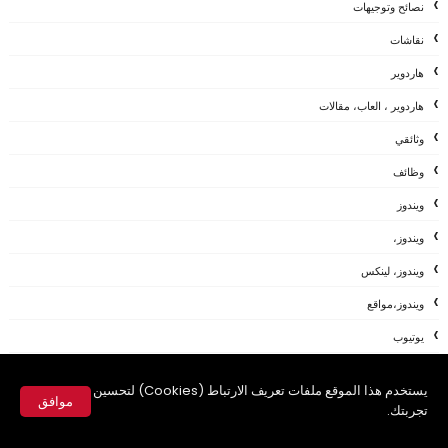
نصائح وتوجيهات
نقاشات
هاردوير
هاردوير ، العاب، مقالات
وثائقي
وظائف
ويندوز
ويندوز،
ويندوز، لينكس
ويندوز،مواقع
يوتيوب
AFTEREFFECTS
يستخدم هذا الموقع ملفات تعريف الارتباط (Cookies) لتحسين
موافق
ANDROID
تجربتك.
APP
✕