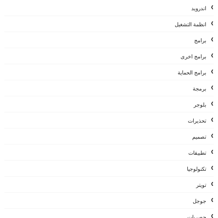
اندرويد
انظمة التشغيل
برامج
برامج اخرى
برامج الحماية
برمجة
بلوجر
تحذيرات
تصميم
تطبيقات
تكنولوجيا
تويتر
جوجل
حصريات