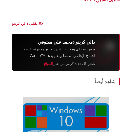
✍️ بقلم: دالي كرينو
دالي كرينو (محمد علي معتوڨي)
مصور صحفي ومخرج، رئيس تحرير مجموعة كرينو
للإنتاج الإعلامي (سينما وتلفزيون) - CarinoTV
تابعوا كل جديد كرينو نيوز عبر
الموقع
شاهد أيضاً