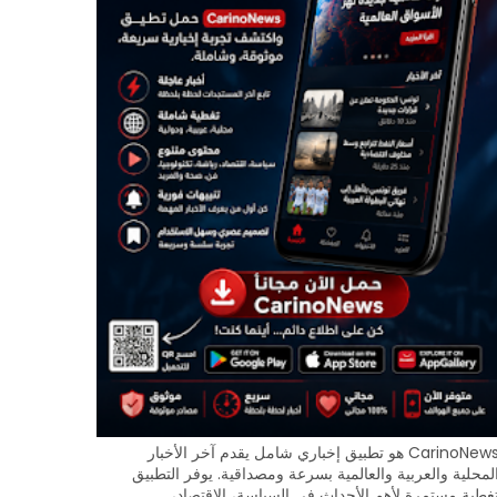
CarinoNews هو تطبيق إخباري شامل يقدم آخر الأخبار
لمحلية والعربية والعالمية بسرعة ومصداقية. يوفر التطبيق
غطية مستمرة لأهم الأحداث في السياسة، الاقتصاد،