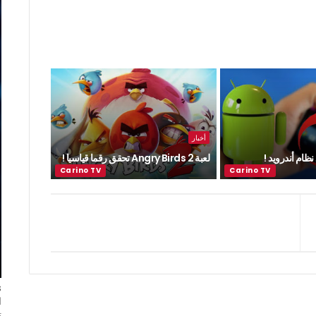
أخبار
ظام أندرويد !
لعبة Angry Birds 2 تحقق رقما قياسيا !
ا
ت