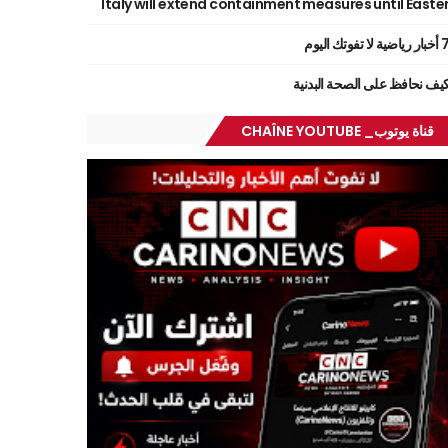
Italy will extend containment measures until Easte
ر رياضية لا تفوتك اليوم
يف نحافظ على الصحة البدنية
قناة يوتوب_ CHAÎNE YOUTUBE