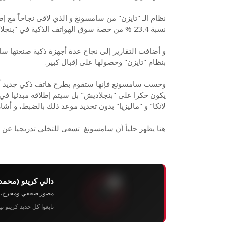
نسبة 23.4 % من حصة سوق الهواتف الذكية في "بنجلاديش" في النصف الأول من هذا العام 2015.
و أضافت التقارير إلى نجاح عدة أجهزة ذكية صنعتها س
بنظام "تايزن" وحصولها على إقبال كبير.
يكون حكرا على "بنجلاديش" بل سيتم إطلاقه مبدئيا في 
لانكا" و "ماليزيا" بدون تحديد موعد ذلك بالضبط، و أش
هنا يظهر جلياً أن سامسونغ تسعى للتخلي تدريجيا عن ن
دالي كرينو (محمد
مصور صحفي ومخرج، رئيس 
تابعوا كل جديد كرينو ن