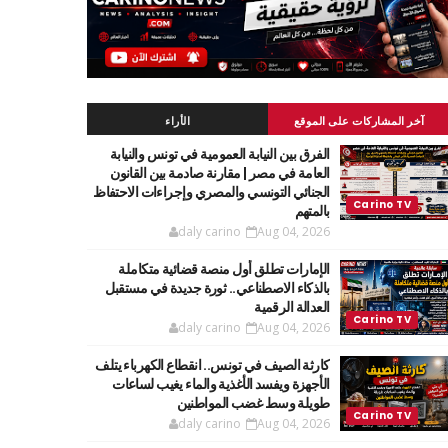
آخر المشاركات على الموقع
الأراء
الفرق بين النيابة العمومية في تونس والنيابة
العامة في مصر | مقارنة صادمة بين القانون
الجنائي التونسي والمصري وإجراءات الاحتفاظ
بالمتهم
daly carino
Aug 04, 2026
الإمارات تطلق أول منصة قضائية متكاملة
بالذكاء الاصطناعي.. ثورة جديدة في مستقبل
العدالة الرقمية
daly carino
Aug 04, 2026
كارثة الصيف في تونس.. انقطاع الكهرباء يتلف
الأجهزة ويفسد الأغذية والماء يغيب لساعات
طويلة وسط غضب المواطنين
daly carino
Aug 04, 2026