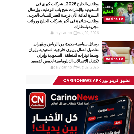
وظائف الخليج 2026.. شركات كبرى في
السعودية والإمارات تفتح باب التوظيف وإرسال
السيرة الذاتية الآن فرصة العمر للشباب العرب..
وظائف شاغرة في أكبر شركات الخليج ورواتب
مجزية بانتظارك
daly carino
Aug 02, 2026
رسائل سياسية جديدة من الرياض وطهران..
تفاصيل اتصال وزيري خارجية السعودية وإيران
وسط توترات المنطقة.. السعودية وإيران
تكثفان الاتصالات الدبلوماسية لخفض التصعيد
daly carino
Aug 02, 2026
تطبيق كرينو نيوز CARINONEWS APK