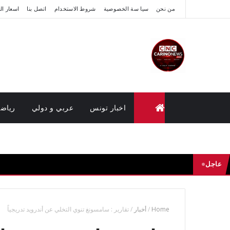
من نحن
سيا سة الخصوصية
شروط الاستخدام
اتصل بنا
اسعار ال
اخبار تونس
عربي و دولي
رياض
متابعة القضايا عن بعد (وزارة العدل تونس)
عاجل
Home
/
أخبار
/
تقارير : سامسونغ تنوي التخلي عن أندرويد تدريجياً