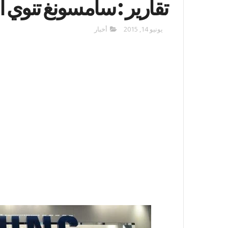
تقارير : سامسونغ تنوي ال
يونيو 14, 2015
أخبار