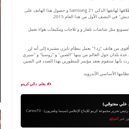
نظام الـ "تايزن" من سامسونغ و الذي لاقى نجاحاً مع إطلاقها لهاتفها الذكي Samsung Z1 و حصول هذا الهاتف على
امسونغ مثل شاشات تلفاز و و ثلاجات ومكيفات هواء تعمل
وحسب سامسونغ فإنها ستقوم بطرح هاتف ذكي جديد أقوى من هاتف "زد1" يعمل بنظام تايزن مشيرة إلى أنه لن
عدة بلدان حول العالم من بينها "الصين" و "روسيا" و "سيري
ارت بأنها ستقوم بعقد مؤتمر للمطورين بهذا الصدد في الصين.
ظامها الأساسي الأندرويد.
✍️ بقلم: دالي كرينو
 علي معتوڨي)
تحرير مجموعة كرينو للإنتاج الإعلامي (سينما وتلفزيون) - CarinoTV
يوز عبر
الموقع