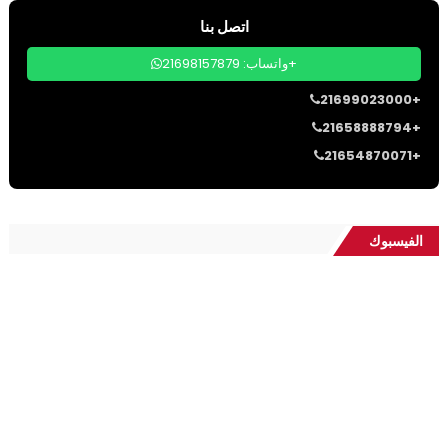
اتصل بنا
واتساب: 21698157879+
21699023000+
21658888794+
21654870071+
الفيسبوك