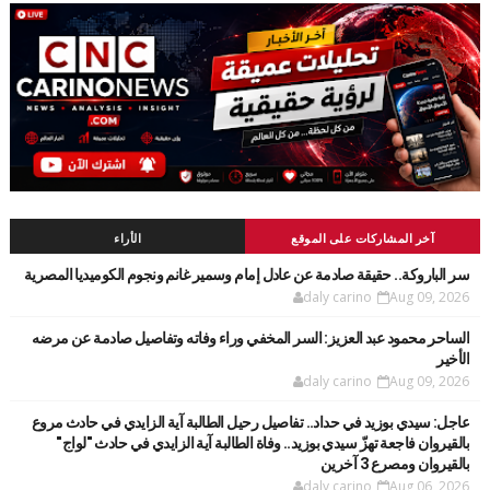
آخر المشاركات على الموقع
الأراء
سر الباروكة.. حقيقة صادمة عن عادل إمام وسمير غانم ونجوم الكوميديا المصرية
daly carino
Aug 09, 2026
الساحر محمود عبد العزيز: السر المخفي وراء وفاته وتفاصيل صادمة عن مرضه
الأخير
daly carino
Aug 09, 2026
عاجل: سيدي بوزيد في حداد.. تفاصيل رحيل الطالبة آية الزايدي في حادث مروع
بالقيروان فاجعة تهزّ سيدي بوزيد.. وفاة الطالبة آية الزايدي في حادث "لواج"
بالقيروان ومصرع 3 آخرين
daly carino
Aug 06, 2026