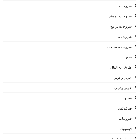
شروحات
شروحات الموقع
شروحات برامج
شروحات،
شروحات، مقالات
صور
طرق ربح المال
عربي و دولي
عربي ودولي
فيديو
فيرفوكس
فيروسات
فيسبوك
قرارات تعقيبية