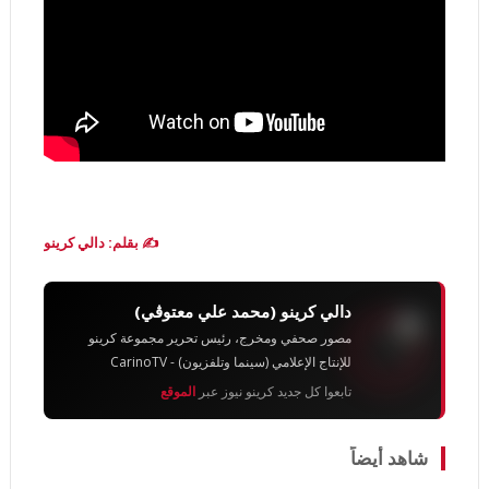
✍️ بقلم: دالي كرينو
دالي كرينو (محمد علي معتوڨي)
مصور صحفي ومخرج، رئيس تحرير مجموعة كرينو
للإنتاج الإعلامي (سينما وتلفزيون) - CarinoTV
تابعوا كل جديد كرينو نيوز عبر
الموقع
شاهد أيضاً