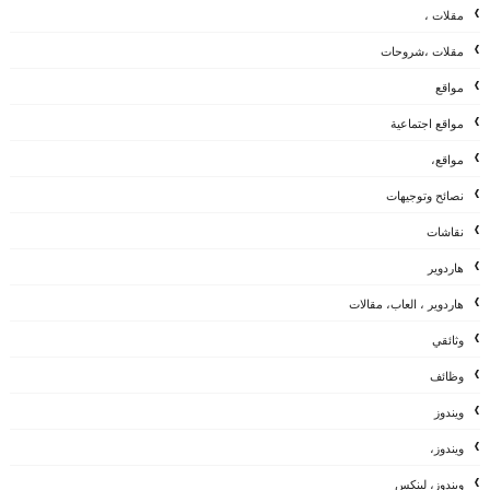
مقلات ،
مقلات ،شروحات
مواقع
مواقع اجتماعية
مواقع،
نصائح وتوجيهات
نقاشات
هاردوير
هاردوير ، العاب، مقالات
وثائقي
وظائف
ويندوز
ويندوز،
ويندوز، لينكس