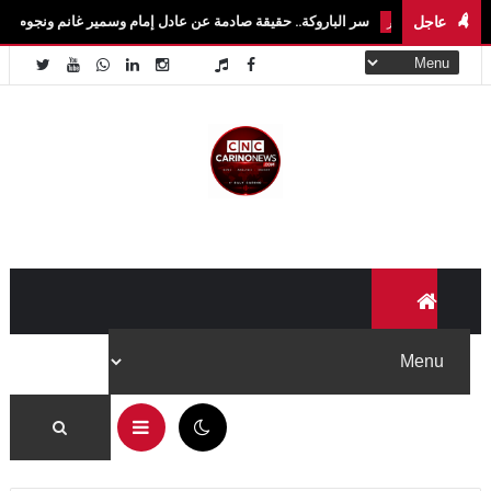
عاجل
سر الباروكة.. حقيقة صادمة عن عادل إمام وسمير غانم ونجوم الكوميديا المصرية
هير
05:29 م