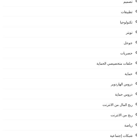
تصميم
تطبيقات
تكنولوجيا
تويتر
جوجل
حصريات
حلقات متخصيصي الحماية
حماية
دروس الهاردوير
دروس حماية
ربح المال من الانترنت
ربح من الانترنت
رياضة
شبكات إجتماعية