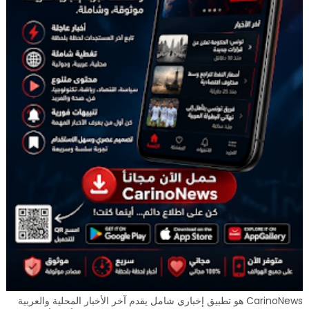
CarinoNews هو تطبيق إخباري شامل يقدم آخر الأخبار المحلية والعربية