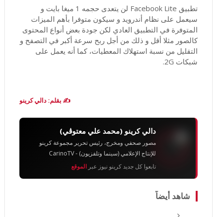
تطبيق Facebook Lite لن يتعدى حجمه 1 ميغا بايت و
سيعمل على نظام أندرويد و سيكون متوفرا بأهم الميزات
المتوفرة في التطبيق العادي لكن جودة بعض أنواع المحتوى
كالصور مثلا أقل و ذلك من أجل ربح سرعة أكبر في التصفح و
التقليل من نسبة استهلاك المعطيات، كما أنه يعمل على
شبكات 2G.
✍️ بقلم: دالي كرينو
دالي كرينو (محمد علي معتوڨي)
مصور صحفي ومخرج، رئيس تحرير مجموعة كرينو
للإنتاج الإعلامي (سينما وتلفزيون) - CarinoTV
تابعوا كل جديد كرينو نيوز عبر
الموقع
شاهد أيضاً