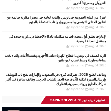
بالقيروان ومصرع 3 آخرين
daly carino
Aug 06, 2026
الفرق بين النيابة العمومية في تونس والنيابة العامة في مصر | مقارنة صادمة بين
القانون الجنائي التونسي والمصري وإجراءات الاحتفاظ بالمتهم
daly carino
Aug 04, 2026
الإمارات تطلق أول منصة قضائية متكاملة بالذكاء الاصطناعي.. ثورة جديدة في
مستقبل العدالة الرقمية
daly carino
Aug 04, 2026
كارثة الصيف في تونس.. انقطاع الكهرباء يتلف الأجهزة ويفسد الأغذية والماء يغيب
لساعات طويلة وسط غضب المواطنين
daly carino
Aug 04, 2026
وظائف الخليج 2026.. شركات كبرى في السعودية والإمارات تفتح باب التوظيف
وإرسال السيرة الذاتية الآن فرصة العمر للشباب العرب.. وظائف شاغرة في أكبر
شركات الخليج ورواتب مجزية بانتظارك
daly carino
Aug 02, 2026
تطبيق كرينو نيوز CARINONEWS APK