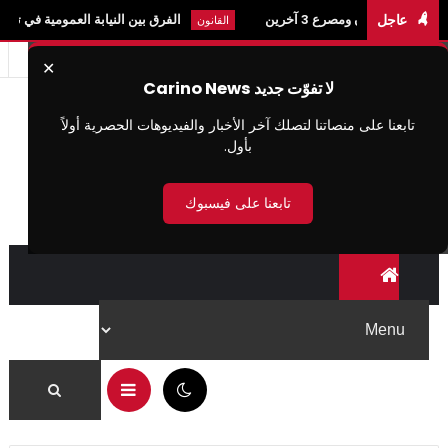
صرع 3 آخرين
عاجل
الفرق بين النيابة العمومية في تونس والنيابة الع
القانون
✕
لا تفوّت جديد Carino News
تابعنا على منصاتنا لتصلك آخر الأخبار والفيديوهات الحصرية أولاً
بأول.
تابعنا على فيسبوك
06:19 م