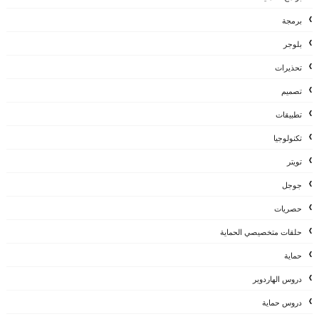
برمجة
بلوجر
تحذيرات
تصميم
تطبيقات
تكنولوجيا
تويتر
جوجل
حصريات
حلقات متخصيصي الحماية
حماية
دروس الهاردوير
دروس حماية