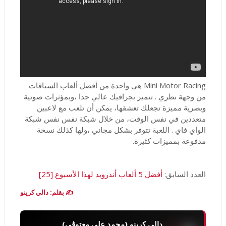
Mini Motor Racing هي واحدة من أفضل ألعاب السباقات
من وجهة نظري . تتميز بجرافيك عالي جدا ،وبمؤثرات صوتية
وبصرية مميزة تجعلك تعشقها، يمكن أن تلعب مع لاعبين
متعددين في نفس الوقت، من خلال شبكة نفس نفس شبكة
الواي فاي . اللعبة تتوفر بشكل مجاني ،ولها كذلك نسخة
مدفوعة بمميزات كثيرة.
العدد السابق:
أفضل 5 ألعاب أندرويد لهذا الأسبوع [25]
✍️ بقلم: دالي كرينو
دالي كرينو (محمد علي معتوڨي)