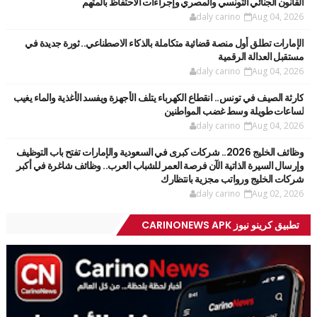
القانون الجنائي التونسي والمصري وإجراءات الاحتفاظ بالمتهم
daly carino
Aug 04, 2026
الإمارات تطلق أول منصة قضائية متكاملة بالذكاء الاصطناعي.. ثورة جديدة في
مستقبل العدالة الرقمية
daly carino
Aug 04, 2026
كارثة الصيف في تونس.. انقطاع الكهرباء يتلف الأجهزة ويفسد الأغذية والماء يغيب
لساعات طويلة وسط غضب المواطنين
daly carino
Aug 04, 2026
وظائف الخليج 2026.. شركات كبرى في السعودية والإمارات تفتح باب التوظيف
وإرسال السيرة الذاتية الآن فرصة العمر للشباب العرب.. وظائف شاغرة في أكبر
شركات الخليج ورواتب مجزية بانتظارك
daly carino
Aug 02, 2026
تطبيق كرينو نيوز CARINONEWS APK