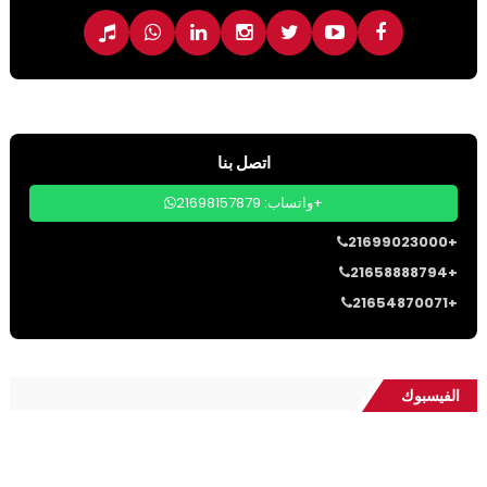
اتصل بنا
واتساب: 21698157879+
21699023000+
21658888794+
21654870071+
الفيسبوك