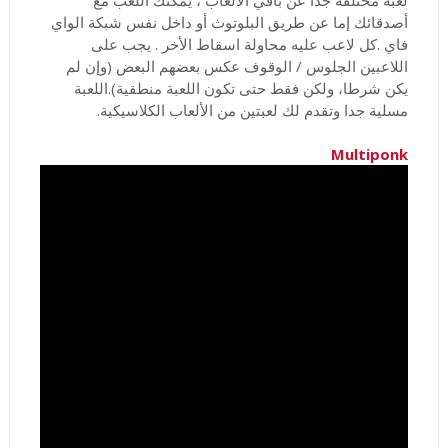
لعبة مختلفة جدا عن باقي الالعاب ، يمكنك اللعب مع
أصدقائك إما عن طريق البلوتوث أو داخل نفس شبكة الواي
فاي .كل لاعب عليه محاولة اسقاط الأخر . يجب على
اللاعبين الجلوس / الوقوف عكس بعضهم البعض (وإن لم
يكن شرطا، ولكن فقط حتى تكون اللعبة منطقية).اللعبة
مسلية جدا وتقدم لك لعبتين من الألعاب الكلاسيكية.
Multiponk