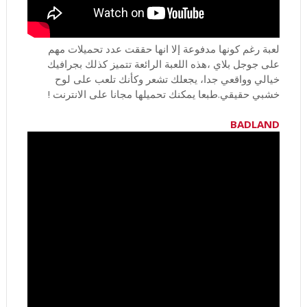
لعبة رغم كونها مدفوعة إلا انها حققت عدد تحميلات مهم
على جوجل بلاي ،هذه اللعبة الرائعة تتميز كذلك بجرافيك
خيالي وواقعي جدا، يجعلك تشعر وكأنك تلعب على لوح
خشبي حقيقي.طبعا يمكنك تحميلها مجانا على الانترنت !
BADLAND