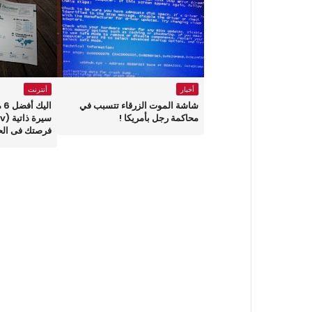
أخبار
أنترنت
شاشة الموت الزرقاء تتسبب في
ال
محاكمة رجل بأمريكا !
فرصتك فى ال