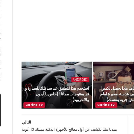
ا
ف
ا
e
y
,
d
f
a
,
s
.
ANDROID
ة 1059 : شاهد ماذا يحصل لكميرا
استخدم هذا التطبيق عند سياقتك للسيارة و
يف عدسة صغيرة امام
فز بمنتوجات مجانا ! (خاص بالآيفون
دهش جربه بنفسك)
والاندرويد)
التالي
ميديا تيك تكشف عن أول معالج للأجهزة الذكية يمتلك 10 أنوية