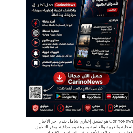
CarinoNews هو تطبيق إخباري شامل يقدم آخر الأخبار
لمحلية والعربية والعالمية بسرعة ومصداقية. يوفر التطبيق
غطية مستمرة لأهم الأحداث في السياسة، الاقتصاد،