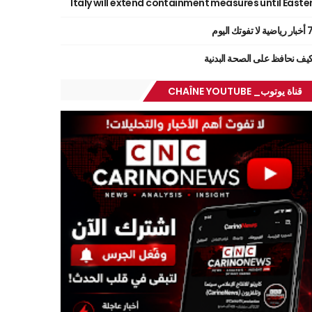
Italy will extend containment measures until Easte
ر رياضية لا تفوتك اليوم
يف نحافظ على الصحة البدنية
قناة يوتوب_ CHAÎNE YOUTUBE