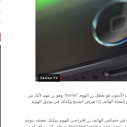
r
7 أخبا
ك
Carino TV
من بين المشاكل التقنية التي يواجهها مستخدمي هواتف الأيفون هو تعطل زر الهوم "home" وهو زر مهم لأنك من
إطفاء الهاتف إذا تعرض لتشنج وكذلك في توثيق الهوية
 لهذا المشكل, وجدت أن Appel تمنحك في خصائص الهاتف زر إفتراضي للهوم يمكنك تفعيله بتوجه
إلى Settings، ثم General، ثم Accessibility، وأخيرا قم بتفعيل خاصية AssistiveTouch سيظهر لك زر إفتراضي