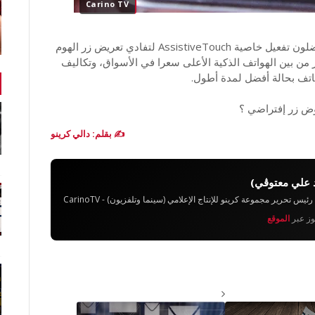
Carino TV
وعند بحث عن حل لاحظت أن أكثر مستعملي أيفون يفضلون تفعيل خاصية AssistiveTouch لتفادي تعريض زر الهوم
ر من بين الهواتف الذكية الأعلى سعرا في الأسواق، وتكاليف
اتف بحالة أفضل لمدة أطول.
وض زر إفتراضي ؟
✍️ بقلم: دالي كرينو
 علي معتوڨي)
تحرير مجموعة كرينو للإنتاج الإعلامي (سينما وتلفزيون) - CarinoTV
يوز عبر
الموقع