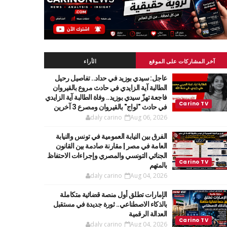
آخر المشاركات على الموقع
الأراء
عاجل: سيدي بوزيد في حداد.. تفاصيل رحيل
الطالبة آية الزايدي في حادث مروع بالقيروان
فاجعة تهزّ سيدي بوزيد.. وفاة الطالبة آية الزايدي
في حادث "لواج" بالقيروان ومصرع 3 آخرين
daly carino
Aug 06, 2026
الفرق بين النيابة العمومية في تونس والنيابة
العامة في مصر | مقارنة صادمة بين القانون
الجنائي التونسي والمصري وإجراءات الاحتفاظ
بالمتهم
daly carino
Aug 04, 2026
الإمارات تطلق أول منصة قضائية متكاملة
بالذكاء الاصطناعي.. ثورة جديدة في مستقبل
العدالة الرقمية
daly carino
Aug 04, 2026