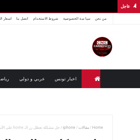
عاجل
من نحن
سيا سة الخصوصية
شروط الاستخدام
اتصل بنا
اسعار ال
اخبار تونس
عربي و دولي
رياض
متابعة القضايا عن بعد (وزارة العدل تونس)
Home
/
مقالات
/
iphone
/
حل مشكلة تعطل زر الـ home على الآيفون