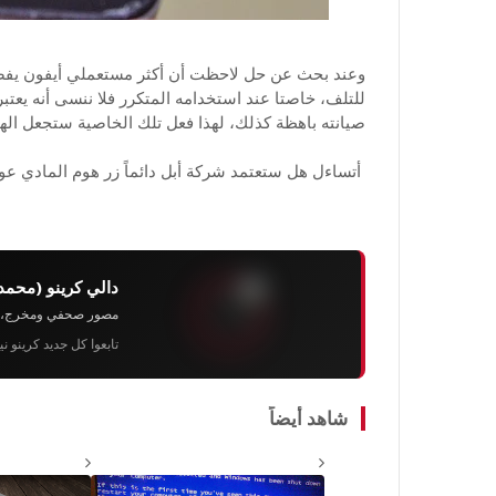
للتلف، خاصتا عند استخدامه المتكرر فلا ننسى أنه يعتب
صيانته باهظة كذلك، لهذا فعل تلك الخاصية ستجعل اله
أتساءل هل ستعتمد شركة أبل دائماً زر هوم المادي ع
دالي كرينو (محمد
مصور صحفي ومخرج، رئيس 
تابعوا كل جديد كرينو ن
شاهد أيضاً