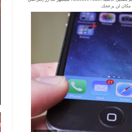
كان لن يزعجك.