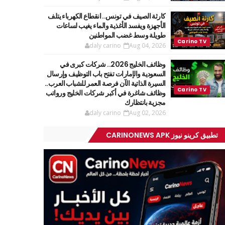
كارثة الصيف في تونس.. انقطاع الكهرباء يتلف
الأجهزة ويفسد الأغذية والماء يغيب لساعات
طويلة وسط غضب المواطنين
daly carino
Aug 04, 2026
وظائف الخليج 2026.. شركات كبرى في
السعودية والإمارات تفتح باب التوظيف وإرسال
السيرة الذاتية الآن فرصة العمر للشباب العرب..
وظائف شاغرة في أكبر شركات الخليج ورواتب
مجزية بانتظارك
daly carino
Aug 02, 2026
تطبيق كرينو نيوز CARINONEWS APK