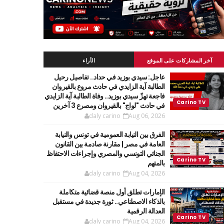
آخر المشاركات على الموقع
الأراء
عاجل: سيدي بوزيد في حداد.. تفاصيل رحيل
الطالبة آية الزايدي في حادث مروع بالقيروان
فاجعة تهزّ سيدي بوزيد.. وفاة الطالبة آية الزايدي
في حادث "لواج" بالقيروان ومصرع 3 آخرين
daly carino
Aug 06, 2026
الفرق بين النيابة العمومية في تونس والنيابة
العامة في مصر | مقارنة صادمة بين القانون
الجنائي التونسي والمصري وإجراءات الاحتفاظ
بالمتهم
daly carino
Aug 04, 2026
الإمارات تطلق أول منصة قضائية متكاملة
بالذكاء الاصطناعي.. ثورة جديدة في مستقبل
العدالة الرقمية
daly carino
Aug 04, 2026