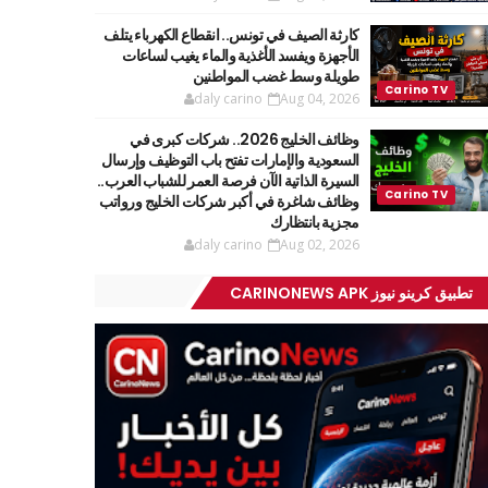
كارثة الصيف في تونس.. انقطاع الكهرباء يتلف
الأجهزة ويفسد الأغذية والماء يغيب لساعات
طويلة وسط غضب المواطنين
daly carino
Aug 04, 2026
وظائف الخليج 2026.. شركات كبرى في
السعودية والإمارات تفتح باب التوظيف وإرسال
السيرة الذاتية الآن فرصة العمر للشباب العرب..
وظائف شاغرة في أكبر شركات الخليج ورواتب
مجزية بانتظارك
daly carino
Aug 02, 2026
تطبيق كرينو نيوز CARINONEWS APK