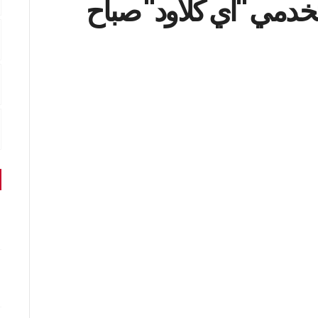
خدمي "آي كلاود" صباح