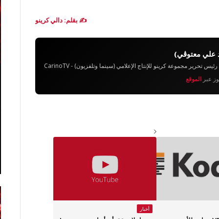
✍️ بقلم: دالي كرينو
 علي معتوڨي)
تحرير مجموعة كرينو للإنتاج الإعلامي (سينما وتلفزيون) - CarinoTV
يوز عبر
الموقع
أخبار