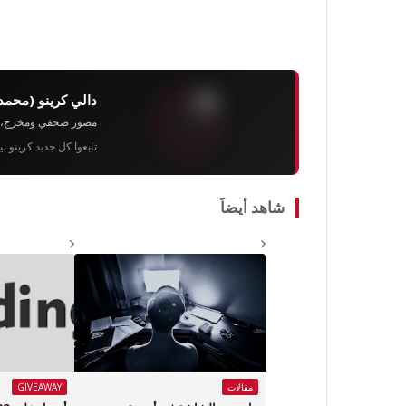
دالي كرينو (محمد
مصور صحفي ومخرج، رئيس 
تابعوا كل جديد كرينو ن
شاهد أيضاً
مقالات
GIVEAWAY