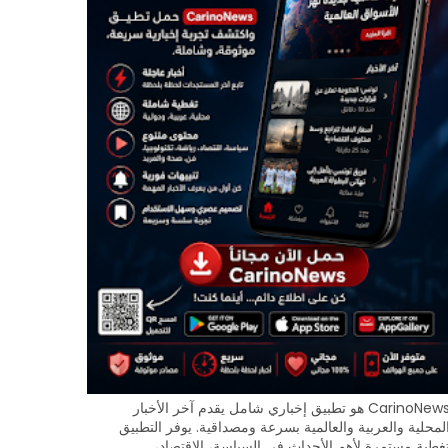
CarinoNews هو تطبيق إخباري شامل يقدم آخر الأخبار
لمحلية والعربية والعالمية بسرعة ومصداقية. يوفر التطبيق
غطية مستمرة لأهم الأحداث في السياسة، الاقتصاد،