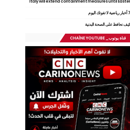
Italy will extend containment measures until Easte
ر رياضية لا تفوتك اليوم
يف نحافظ على الصحة البدنية
قناة يوتوب_ CHAÎNE YOUTUBE