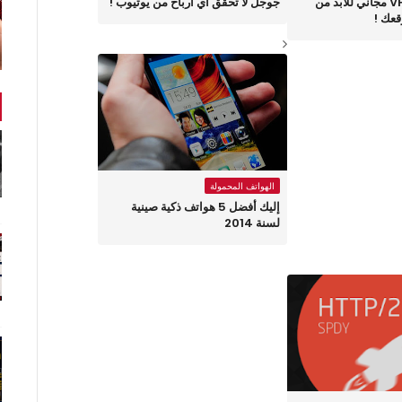
أحصل على VPS مجاني للأبد من
جوجل لا تحقق أي أرباح من يوتيوب !
عك !
الهواتف المحمولة
إليك أفضل 5 هواتف ذكية صينية
لسنة 2014