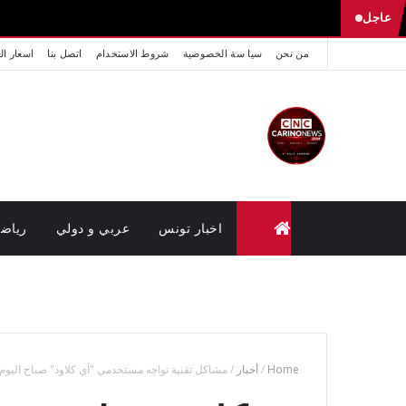
عاجل
من نحن
سيا سة الخصوصية
شروط الاستخدام
اتصل بنا
اسعار ال
اخبار تونس
عربي و دولي
رياض
متابعة القضايا عن بعد (وزارة العدل تونس)
Home
/
أخبار
/
مشاكل تقنية تواجه مستخدمي "آي كلاود" صباح اليوم