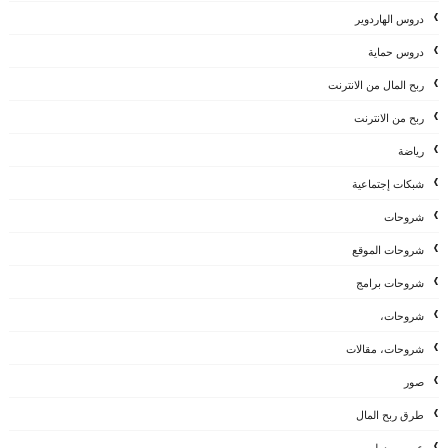
دروس الهاردوير
دروس حماية
ربح المال من الانترنت
ربح من الانترنت
رياضة
شبكات إجتماعية
شروحات
شروحات الموقع
شروحات برامج
شروحات،
شروحات، مقالات
صور
طرق ربح المال
عربي و دولي