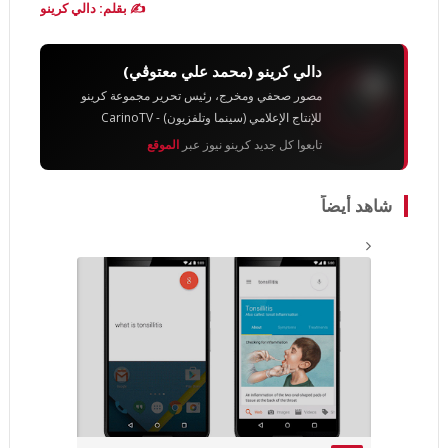
✍️ بقلم: دالي كرينو
دالي كرينو (محمد علي معتوڨي)
مصور صحفي ومخرج، رئيس تحرير مجموعة كرينو
للإنتاج الإعلامي (سينما وتلفزيون) - CarinoTV
تابعوا كل جديد كرينو نيوز عبر
الموقع
شاهد أيضاً