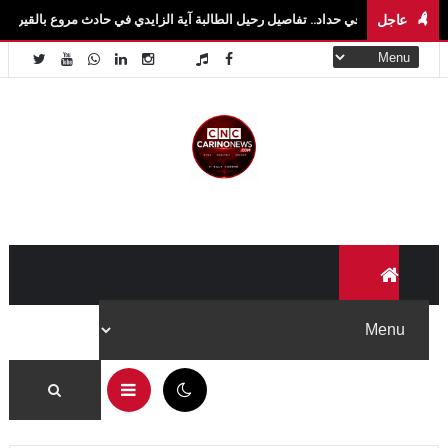
عاجل
في حداد.. تفاصيل رحيل الطالبة آية الزايدي في حادث مروع بالقيروان فاجعة تهزّ سيدي بو
11:48 ص