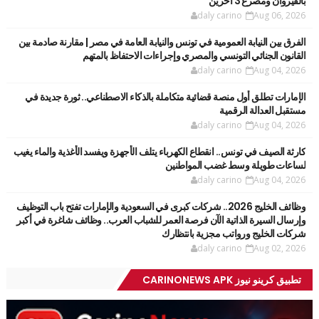
بالقيروان ومصرع 3 آخرين
daly carino
Aug 06, 2026
الفرق بين النيابة العمومية في تونس والنيابة العامة في مصر | مقارنة صادمة بين
القانون الجنائي التونسي والمصري وإجراءات الاحتفاظ بالمتهم
daly carino
Aug 04, 2026
الإمارات تطلق أول منصة قضائية متكاملة بالذكاء الاصطناعي.. ثورة جديدة في
مستقبل العدالة الرقمية
daly carino
Aug 04, 2026
كارثة الصيف في تونس.. انقطاع الكهرباء يتلف الأجهزة ويفسد الأغذية والماء يغيب
لساعات طويلة وسط غضب المواطنين
daly carino
Aug 04, 2026
وظائف الخليج 2026.. شركات كبرى في السعودية والإمارات تفتح باب التوظيف
وإرسال السيرة الذاتية الآن فرصة العمر للشباب العرب.. وظائف شاغرة في أكبر
شركات الخليج ورواتب مجزية بانتظارك
daly carino
Aug 02, 2026
تطبيق كرينو نيوز CARINONEWS APK