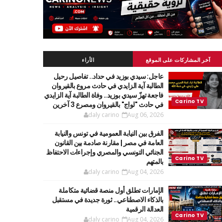
آخر المشاركات على الموقع
الأراء
عاجل: سيدي بوزيد في حداد.. تفاصيل رحيل
الطالبة آية الزايدي في حادث مروع بالقيروان
فاجعة تهزّ سيدي بوزيد.. وفاة الطالبة آية الزايدي
في حادث "لواج" بالقيروان ومصرع 3 آخرين
daly carino
Aug 06, 2026
الفرق بين النيابة العمومية في تونس والنيابة
العامة في مصر | مقارنة صادمة بين القانون
الجنائي التونسي والمصري وإجراءات الاحتفاظ
بالمتهم
daly carino
Aug 04, 2026
الإمارات تطلق أول منصة قضائية متكاملة
بالذكاء الاصطناعي.. ثورة جديدة في مستقبل
العدالة الرقمية
daly carino
Aug 04, 2026