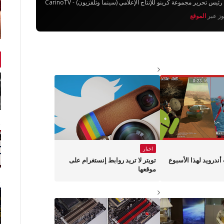
تحرير مجموعة كرينو للإنتاج الإعلامي (سينما وتلفزيون) - CarinoTV
يوز عبر
الموقع
اخبار
لعاب أندرويد لهذا الأسبوع
تويتر لا تريد روابط إنستغرام على
موقعها