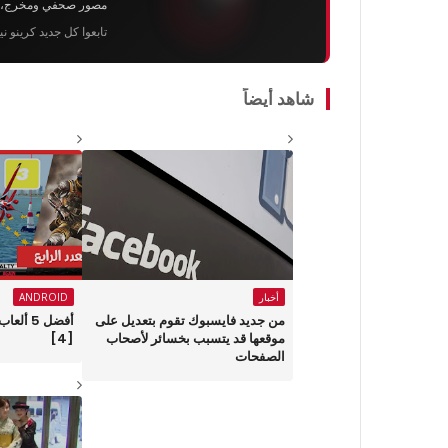
مصور صحفي ومخرج، رئيس 
تابعوا كل جديد كرينو ن
شاهد أيضاً
أخبار
ANDROID
من جديد فايسبوك تقوم بتعديل على
أفضل 5 أ
موقعها قد يتسبب بخسائر لأصحاب
[4]
الصفحات