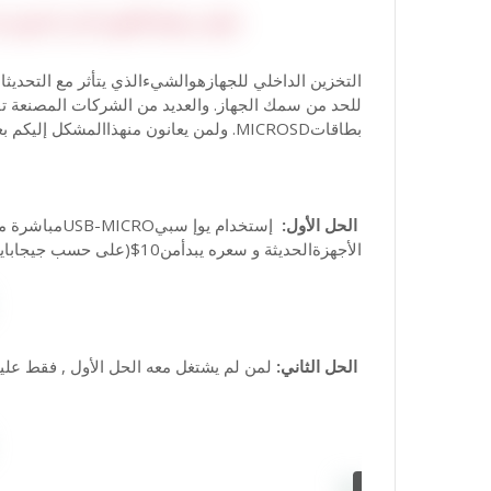
للحد من سمك الجهاز. والعديد من الشركات المصنعة تق
بطاقاتMICROSD. ولمن يعانون منهذاالمشكل إليكم بعض الحلول:
الحل الأول:
إستخدام يوإ 
الأجهزةالحديثة و سعره يبدأمن10$(على حسب جيجابايت ونوعيوإ سبي)
الحل الثاني:
لمن لم يشتغل معه الحل الأول , فقط عليك أن 
rino TV
Carino TV