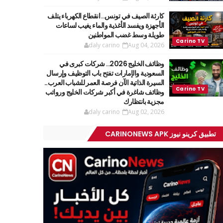
كارثة الصيف في تونس.. انقطاع الكهرباء يتلف
الأجهزة ويفسد الأغذية والماء يغيب لساعات
طويلة وسط غضب المواطنين
daly carino
Aug 04, 2026
وظائف الخليج 2026.. شركات كبرى في
السعودية والإمارات تفتح باب التوظيف وإرسال
السيرة الذاتية الآن فرصة العمر للشباب العرب..
وظائف شاغرة في أكبر شركات الخليج ورواتب
مجزية بانتظارك
daly carino
Aug 02, 2026
تطبيق كرينو نيوز CARINONEWS APK