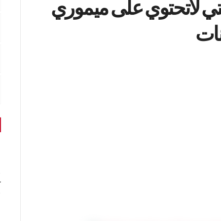
تي لاتحتوي على ميموري
نات
r