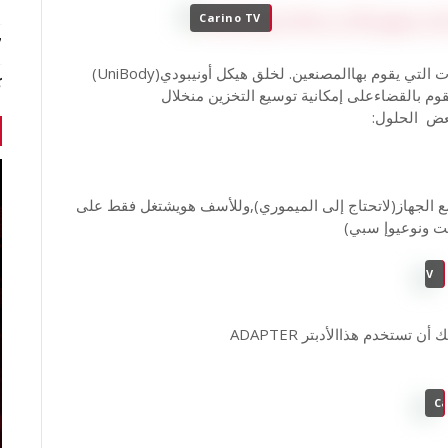
Carino TV
7 أخبا
التخزين الداخلي للجهازهوالشيءالذي يتأثر مع التحديثات التي يقوم بهاالمصنعين. لخلق هيكل أونيبودي(UniBody)
ك
وم بالقضاءعلى إمكانية توسيع التخزين منخلال
سبيUSB-MICROمباشرة مع الجهاز(لاتحتاج إلى الميموري),وللأسف هويشتغل فقط على
Carino TV
تستخدم هذاالأدبتر ADAPTER
Ca