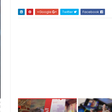
Google+
Twitter
Facebook
ا
ت