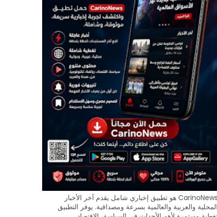
CarinoNews هو تطبيق إخباري شامل يقدم آخر الأخبار
لمحلية والعربية والعالمية بسرعة ومصداقية. يوفر التطبيق
غطية مستمرة لأهم الأحداث في السياسة، الاقتصاد،