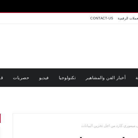
عملات الرقمية
CONTACT-US
ة
أخبار الفن والمشاهير
تكنولوجيا
فيديو
حصريات
قر
 ميموري كارد من اجل تخزين البيانات