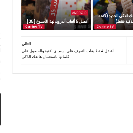
ا
ف
ANDROID
ك الذكي الجديد (لائحة
ا
لذكية فقط)
أفضل 5 ألعاب أندرويد لهذا الأسبوع [35]
e
y
التالي
,
d
أفضل 4 تطبيقات للتعرف على اسم اي أغنية والحصول على
f
كلماتها باستعمال هاتفك الذكي
a
,
s
.