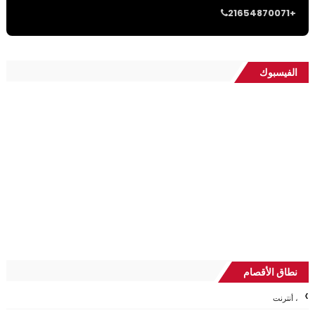
21654870071+
الفيسبوك
نطاق الأقصام
، أنترنت