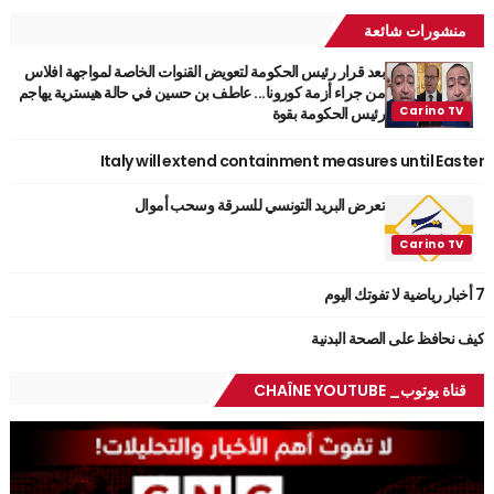
منشورات شائعة
بعد قرار رئيس الحكومة لتعويض القنوات الخاصة لمواجهة افلاس
من جراء أزمة كورونا... عاطف بن حسين في حالة هيسترية يهاجم
رئيس الحكومة بقوة
Italy will extend containment measures until Easter
تعرض البريد التونسي للسرقة وسحب أموال
7 أخبار رياضية لا تفوتك اليوم
كيف نحافظ على الصحة البدنية
قناة يوتوب_ CHAÎNE YOUTUBE