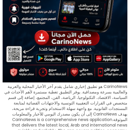
CarinoNews هو تطبيق إخباري شامل يقدم آخر الأخبار المحلية والعربية
والعالمية بسرعة ومصداقية. يوفر التطبيق تغطية مستمرة لأهم الأحداث في
السياسة، الاقتصاد، التكنولوجيا، الرياضة، الفن، المجتمع، إضافة إلى قسم
متخصص في القرارات التعقيبية التونسية والاجتهادات القضائية لمتابعة
المستجدات القانونية. مع واجهة سهلة الاستخدام وتجربة قراءة مريحة،
يهدف CarinoNews إلى أن يكون مصدرك اليومي للأخبار والمعلومات
الموثوقة.CarinoNews is a comprehensive news application
that delivers the latest local, Arab and international news