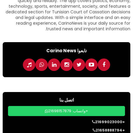
quickly and reliably. The app covers politics, economy,
technology, sports, entertainment, society, and features a
dedicated section for Tunisian Court of Cassation decisions
and legal updates. With a simple interface and an easy
reading experience, CarinoNews is your daily source for
trusted news and important information.
تابعوا Carino News
اتصل بنا
واتساب: 21698157879+
21699023000+
21658888794+