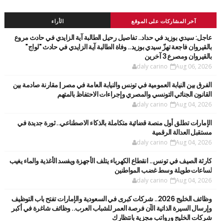
آخر المشاركات على الموقع
الأراء
عاجل: سيدي بوزيد في حداد.. تفاصيل رحيل الطالبة آية الزايدي في حادث مروع
بالقيروان فاجعة تهزّ سيدي بوزيد.. وفاة الطالبة آية الزايدي في حادث "لواج"
بالقيروان ومصرع 3 آخرين
daly carino
Aug 06, 2026
الفرق بين النيابة العمومية في تونس والنيابة العامة في مصر | مقارنة صادمة بين
القانون الجنائي التونسي والمصري وإجراءات الاحتفاظ بالمتهم
daly carino
Aug 04, 2026
الإمارات تطلق أول منصة قضائية متكاملة بالذكاء الاصطناعي.. ثورة جديدة في
مستقبل العدالة الرقمية
daly carino
Aug 04, 2026
كارثة الصيف في تونس.. انقطاع الكهرباء يتلف الأجهزة ويفسد الأغذية والماء يغيب
لساعات طويلة وسط غضب المواطنين
daly carino
Aug 04, 2026
وظائف الخليج 2026.. شركات كبرى في السعودية والإمارات تفتح باب التوظيف
وإرسال السيرة الذاتية الآن فرصة العمر للشباب العرب.. وظائف شاغرة في أكبر
شركات الخليج ورواتب مجزية بانتظارك