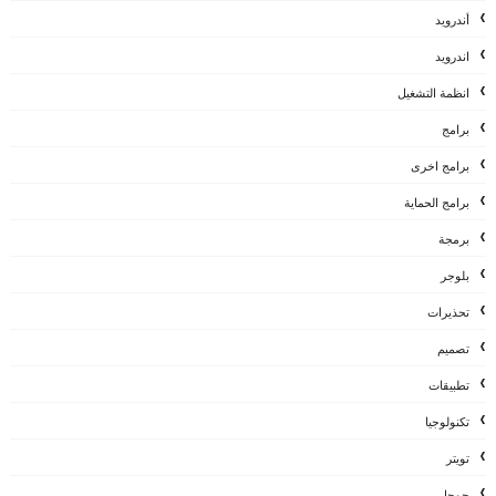
أندرويد
اندرويد
انظمة التشغيل
برامج
برامج اخرى
برامج الحماية
برمجة
بلوجر
تحذيرات
تصميم
تطبيقات
تكنولوجيا
تويتر
جوجل