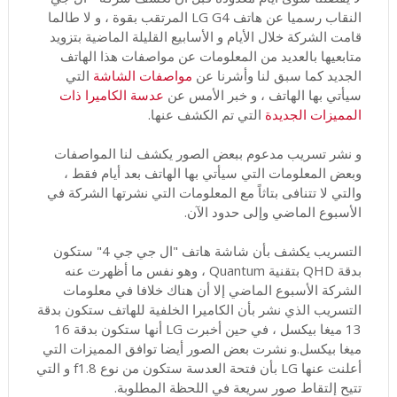
النقاب رسميا عن هاتف LG G4 المرتقب بقوة ، و لا طالما
قامت الشركة خلال الأيام و الأسابيع القليلة الماضية بتزويد
متابعيها بالعديد من المعلومات عن مواصفات هذا الهاتف
الجديد كما سبق لنا وأشرنا عن
مواصفات الشاشة
التي
سيأتي بها الهاتف ، و خبر الأمس عن
عدسة الكاميرا ذات
المميزات الجديدة
التي تم الكشف عنها.
و نشر تسريب مدعوم ببعض الصور يكشف لنا المواصفات
وبعض المعلومات التي سيأتي بها الهاتف بعد أيام فقط ،
والتي لا تتنافى بتاثاً مع المعلومات التي نشرتها الشركة في
الأسبوع الماضي وإلى حدود الآن.
التسريب يكشف بأن شاشة هاتف "ال جي جي 4" ستكون
بدقة QHD بتقنية Quantum ، وهو نفس ما أظهرت عنه
الشركة الأسبوع الماضي إلا أن هناك خلافا في معلومات
التسريب الذي نشر بأن الكاميرا الخلفية للهاتف ستكون بدقة
13 ميغا بيكسل ، في حين أخبرت LG أنها ستكون بدقة 16
ميغا بيكسل.و نشرت بعض الصور أيضا توافق المميزات التي
أعلنت عنها LG بأن فتحة العدسة ستكون من نوع f1.8 و التي
تتيح إلتقاط صور سريعة في اللحظة المطلوبة.