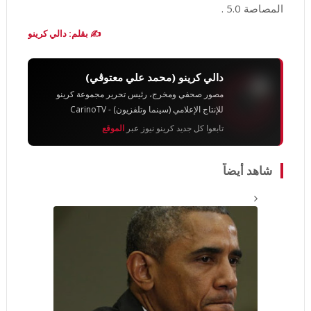
المصاصة 5.0 .
✍️ بقلم: دالي كرينو
دالي كرينو (محمد علي معتوڨي)
مصور صحفي ومخرج، رئيس تحرير مجموعة كرينو
للإنتاج الإعلامي (سينما وتلفزيون) - CarinoTV
تابعوا كل جديد كرينو نيوز عبر
الموقع
شاهد أيضاً