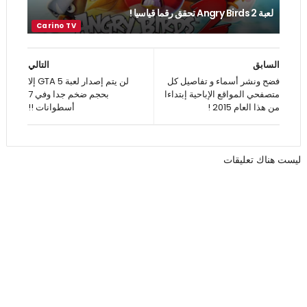
لعبة Angry Birds 2 تحقق رقما قياسيا !
السابق
التالي
فضح ونشر أسماء و تفاصيل كل
لن يتم إصدار لعبة GTA 5 إلا
متصفحي المواقع الإباحية إبتداءا
بحجم ضخم جدا وفي 7
من هذا العام 2015 !
أسطوانات !!
ليست هناك تعليقات