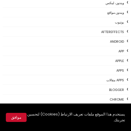
ويندوز، لينكس
ويندوز،مواقع
يوتيوب
AFTEREFFECTS
ANDROID
APP
APPLE
APPS
APPS مقالات
BLOGGER
CHROME
DIY
يستخدم هذا الموقع ملفات تعريف الارتباط (Cookies) لتحسين
موافق
E-LEARNING
تجربتك.
✕
ELECTRONICS