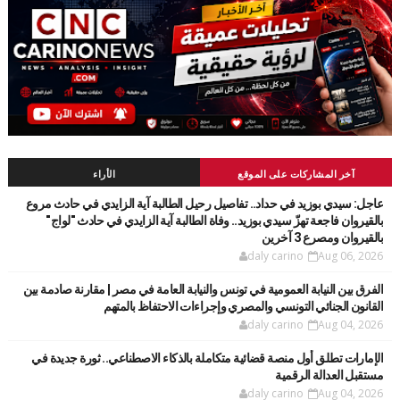
آخر المشاركات على الموقع
الأراء
عاجل: سيدي بوزيد في حداد.. تفاصيل رحيل الطالبة آية الزايدي في حادث مروع
بالقيروان فاجعة تهزّ سيدي بوزيد.. وفاة الطالبة آية الزايدي في حادث "لواج"
بالقيروان ومصرع 3 آخرين
daly carino
Aug 06, 2026
الفرق بين النيابة العمومية في تونس والنيابة العامة في مصر | مقارنة صادمة بين
القانون الجنائي التونسي والمصري وإجراءات الاحتفاظ بالمتهم
daly carino
Aug 04, 2026
الإمارات تطلق أول منصة قضائية متكاملة بالذكاء الاصطناعي.. ثورة جديدة في
مستقبل العدالة الرقمية
daly carino
Aug 04, 2026