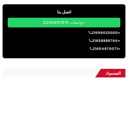
اتصل بنا
واتساب: 21698157879+
21699023000+
21658888794+
21654870071+
الفيسبوك