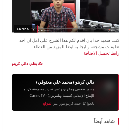
Carino TV
كنت سعيد جدا بان اقدم لكم هذا الشرح على امل ان اجد
تعليقات مشجعة و ايجابية ايضا للمزيد من العطاء.
رابط تحميل الاضافة
✍️ بقلم: دالي كرينو
دالي كرينو (محمد علي معتوڨي)
مصور صحفي ومخرج، رئيس تحرير مجموعة كرينو
للإنتاج الإعلامي (سينما وتلفزيون) - CarinoTV
تابعوا كل جديد كرينو نيوز عبر
الموقع
شاهد أيضاً