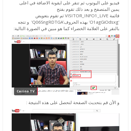
فيديو على اليوتوب ثم تنقر على ايقونة الاضافة في اعلى
يمين المتصفح و بعد ذلك تقوم بفتح
قائمة VISITOR_INFO1_LIVE ثم تقوم بتعويض
'O1agGiOdsxg' بهذه الحروف'Q06SngRDTGA' و تتجه
بالنقر على العلامة الخضراء كما هو مبين في الصورة التالية:
Carino TV
و الأن قم بتحديث الصفحة لتحصل على هذه النتيجة :