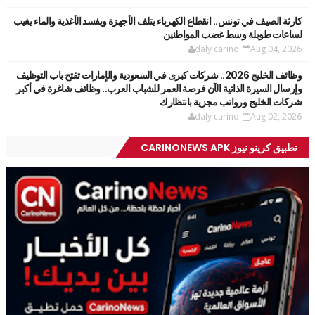
كارثة الصيف في تونس.. انقطاع الكهرباء يتلف الأجهزة ويفسد الأغذية والماء يغيب
لساعات طويلة وسط غضب المواطنين
daly carino
Aug 04, 2026
وظائف الخليج 2026.. شركات كبرى في السعودية والإمارات تفتح باب التوظيف
وإرسال السيرة الذاتية الآن فرصة العمر للشباب العرب.. وظائف شاغرة في أكبر
شركات الخليج ورواتب مجزية بانتظارك
daly carino
Aug 02, 2026
تطبيق كرينو نيوز CARINONEWS APK