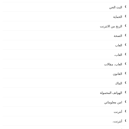
البث الحي
الحماية
الربح من الانترنت
الصحة
العاب
العاب،
العاب، مقالات
القانون
الماك
الهواتف المحمولة
امن معلوماتي
أنترنت
أنترنت،