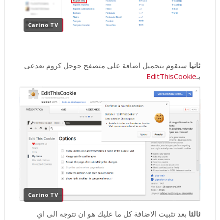
Carino TV
ثانيا
ستقوم بتحميل اضافة على متصفح جوجل كروم تعدعى
بـ
EditThisCookie
Carino TV
ثالثا
بعد تثبيت الاضافة كل ما عليك هو ان تتوجه الى اي