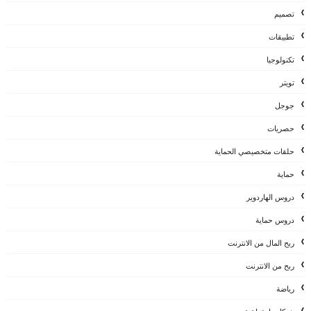
تصميم
تطبيقات
تكنولوجيا
تويتر
جوجل
حصريات
حلقات متخصيصي الحماية
حماية
دروس الهاردوير
دروس حماية
ربح المال من الانترنت
ربح من الانترنت
رياضة