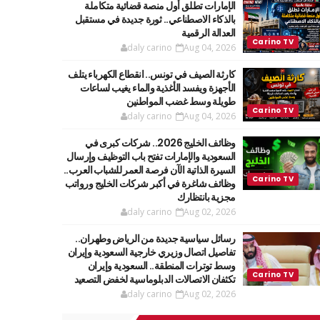
الإمارات تطلق أول منصة قضائية متكاملة
بالذكاء الاصطناعي.. ثورة جديدة في مستقبل
العدالة الرقمية
daly carino
Aug 04, 2026
كارثة الصيف في تونس.. انقطاع الكهرباء يتلف
الأجهزة ويفسد الأغذية والماء يغيب لساعات
طويلة وسط غضب المواطنين
daly carino
Aug 04, 2026
وظائف الخليج 2026.. شركات كبرى في
السعودية والإمارات تفتح باب التوظيف وإرسال
السيرة الذاتية الآن فرصة العمر للشباب العرب..
وظائف شاغرة في أكبر شركات الخليج ورواتب
مجزية بانتظارك
daly carino
Aug 02, 2026
رسائل سياسية جديدة من الرياض وطهران..
تفاصيل اتصال وزيري خارجية السعودية وإيران
وسط توترات المنطقة.. السعودية وإيران
تكثفان الاتصالات الدبلوماسية لخفض التصعيد
daly carino
Aug 02, 2026