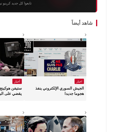
تابعوا كل جديد كرينو ن
شاهد أيضاً
اخبار
أخبار
الجيش السوري الإلكتروني ينفذ
ستيفن هوكينج:
هجوما جديدا
يقضي على البش