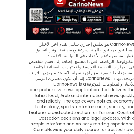
CarinoNews هو تطبيق إخباري شامل يقدم آخر الأخبار
لمحلية والعربية والعالمية بسرعة ومصداقية. يوفر التطبيق
غطية مستمرة لأهم الأحداث في السياسة، الاقتصاد،
لتكنولوجيا، الرياضة، الفن، المجتمع، إضافة إلى قسم متخصص
ي القرارات التعقيبية التونسية والاجتهادات القضائية لمتابعة
لمستجدات القانونية. مع واجهة سهلة الاستخدام وتجربة قراءة
مريحة، يهدف CarinoNews إلى أن يكون مصدرك اليومي
للأخبار والمعلومات الموثوقة.CarinoNews is a
comprehensive news application that delivers th
latest local, Arab and international news quickl
and reliably. The app covers politics, economy
technology, sports, entertainment, society, an
features a dedicated section for Tunisian Court o
Cassation decisions and legal updates. With 
simple interface and an easy reading experience
CarinoNews is your daily source for trusted new