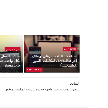
ANDROID
امن معلوماتي
الحلقة 1052 : تجسس على أي هاتف
شركات الإتصال
(قراءة الـ SMS ، المكالمات ، الصور
مكان تواجدك عند
،الواتساب... )
جرب بنفسك
السابق
بالصور: يوتيوب تختبر واجهة جديدة للنسخة المكتبية لموقعها