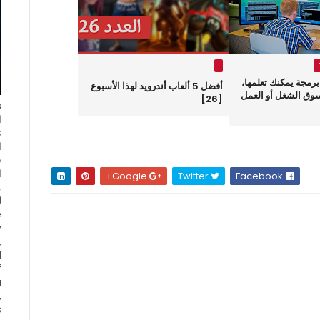
لغات برمجة يمكنك تعلمها،
أفضل 5 ألعاب أندرويد لهذا الأسبوع
وق الشغل أو العمل
[26]
ا
ت
ا
ف
ا
Google+
Twitter
Facebook
e
y
,
d
f
a
,
s