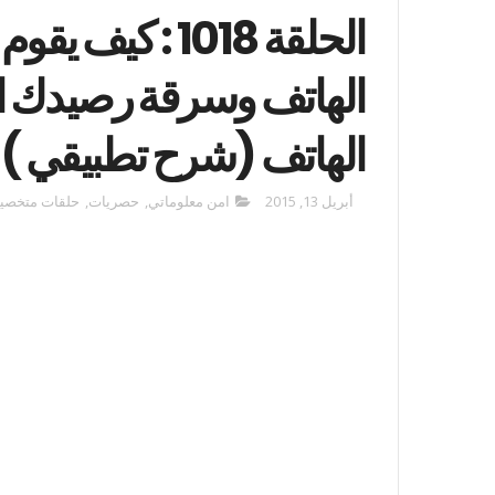
الحلقة 1018 : ك
الهاتف وسرقة رصيدك ا
الهاتف (شرح تطبيقي )
أبريل 13, 2015
امن معلوماتي
,
حصريات
,
حلقات متخصيص