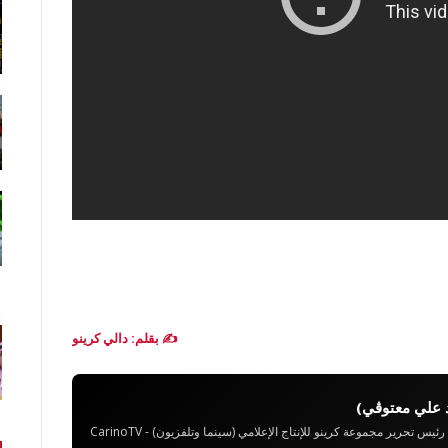
✍️ بقلم: دالي كرينو
 علي معتوڨي)
تحرير مجموعة كرينو للإنتاج الإعلامي (سينما وتلفزيون) - CarinoTV