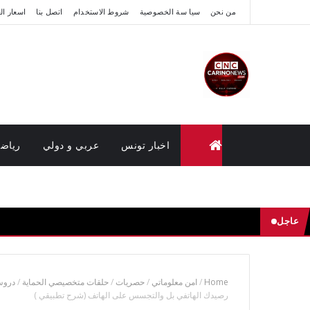
من نحن
سيا سة الخصوصية
شروط الاستخدام
اتصل بنا
اسعار ال
اخبار تونس
عربي و دولي
رياض
متابعة القضايا عن بعد (وزارة العدل تونس)
عاجل
Home
/
امن معلوماتي
/
حصريات
/
حلقات متخصيصي الحماية
/
دروس
رصيدك الهاتفي بل والتجسس على الهاتف (شرح تطبيقي )