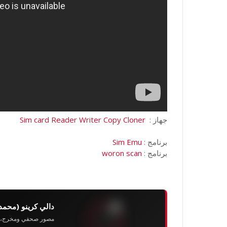
جهاز :
Sim card Reader Writer Copy Cloner
برنامج :
Sim Emu
برنامج :
woron scan
دالي كرينو (محمد
مصور صحفي ومخرج، رئيس 