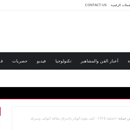
عملات الرقمية
CONTACT-US
ة
أخبار الفن والمشاهير
تكنولوجيا
فيديو
حصريات
قر
 حماية
/
الحلقة 1018 : كيف يقوم الهكر بإختراق بطاقة الهاتف وسرقة