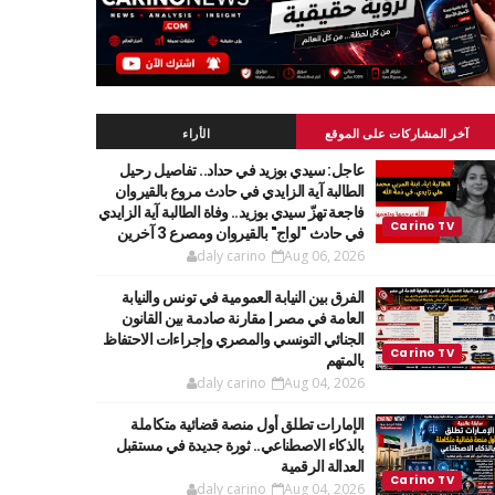
آخر المشاركات على الموقع
الأراء
عاجل: سيدي بوزيد في حداد.. تفاصيل رحيل
الطالبة آية الزايدي في حادث مروع بالقيروان
فاجعة تهزّ سيدي بوزيد.. وفاة الطالبة آية الزايدي
في حادث "لواج" بالقيروان ومصرع 3 آخرين
daly carino
Aug 06, 2026
الفرق بين النيابة العمومية في تونس والنيابة
العامة في مصر | مقارنة صادمة بين القانون
الجنائي التونسي والمصري وإجراءات الاحتفاظ
بالمتهم
daly carino
Aug 04, 2026
الإمارات تطلق أول منصة قضائية متكاملة
بالذكاء الاصطناعي.. ثورة جديدة في مستقبل
العدالة الرقمية
daly carino
Aug 04, 2026