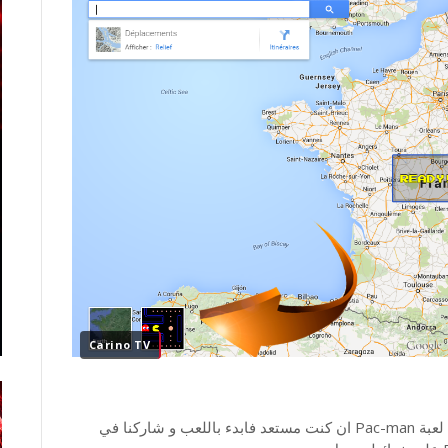
Carino TV
بعد ذلك سيتغير شكل الصفحة و تتحول من خريطة الى لعبة Pac-man ان كنت مستعد فابدء باللعب و شاركنا في