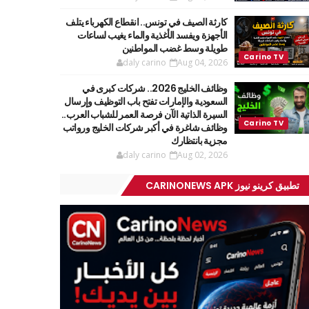
كارثة الصيف في تونس.. انقطاع الكهرباء يتلف
الأجهزة ويفسد الأغذية والماء يغيب لساعات
طويلة وسط غضب المواطنين
daly carino
Aug 04, 2026
وظائف الخليج 2026.. شركات كبرى في
السعودية والإمارات تفتح باب التوظيف وإرسال
السيرة الذاتية الآن فرصة العمر للشباب العرب..
وظائف شاغرة في أكبر شركات الخليج ورواتب
مجزية بانتظارك
daly carino
Aug 02, 2026
تطبيق كرينو نيوز CARINONEWS APK