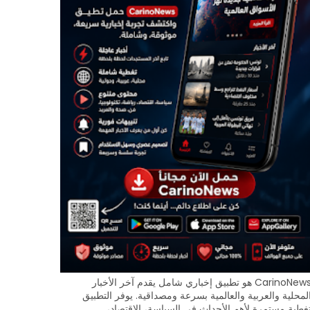
CarinoNews هو تطبيق إخباري شامل يقدم آخر الأخبار
لمحلية والعربية والعالمية بسرعة ومصداقية. يوفر التطبيق
غطية مستمرة لأهم الأحداث في السياسة، الاقتصاد،