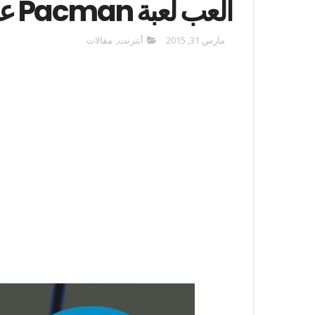
العب لعبة Pacman على خرائط جوجل
مارس 31, 2015
أنترنت
,
مقالات