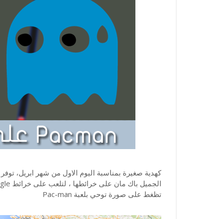
الجميل باك مان على خرائطها ، لتلعب على خرائط Google يتطلب منك التوجه الى
تظغط على صورة توحي بلعبة Pac-man