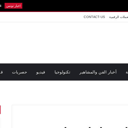
عاجل: سيدي بو
اخبار تونس
عملات الرقمية
CONTACT-US
ة
أخبار الفن والمشاهير
تكنولوجيا
فيديو
حصريات
قر