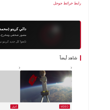
رابط خرائط جوجل
دالي كرينو (محمد
مصور صحفي ومخرج، رئيس 
تابعوا كل جديد كرينو ن
شاهد أيضاً
VIDEO
أخبار