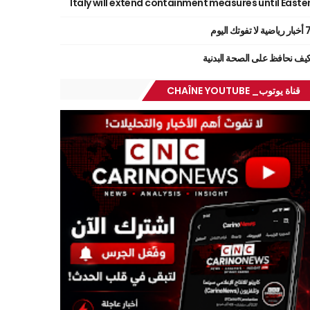
Italy will extend containment measures until Easte
ر رياضية لا تفوتك اليوم
يف نحافظ على الصحة البدنية
قناة يوتوب_ CHAÎNE YOUTUBE