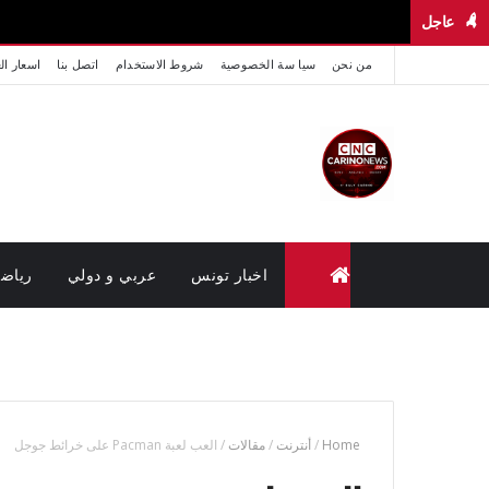
عاجل
من نحن
سيا سة الخصوصية
شروط الاستخدام
اتصل بنا
اسعار ال
اخبار تونس
عربي و دولي
رياض
متابعة القضايا عن بعد (وزارة العدل تونس)
Home
/
أنترنت
/
مقالات
/
العب لعبة Pacman على خرائط جوجل