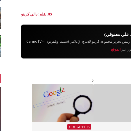
✍️ بقلم: دالي كرينو
 علي معتوڨي)
تحرير مجموعة كرينو للإنتاج الإعلامي (سينما وتلفزيون) - CarinoTV
يوز عبر
الموقع
GOOGLEPLUS