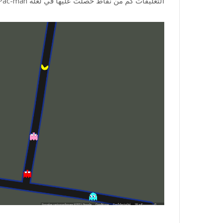
التعليقات كم من نقاط حصلت عليها في لعلة Pac-man على خرائط جوجل .