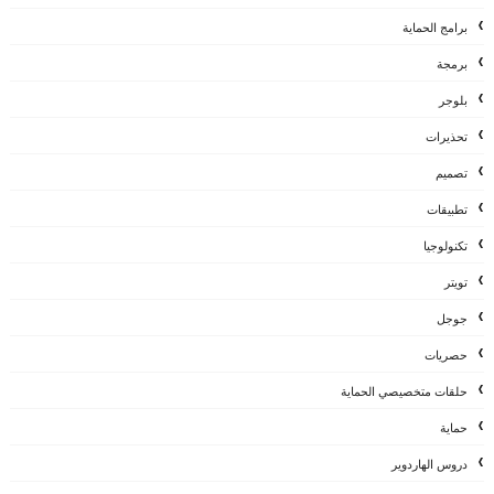
برامج الحماية
برمجة
بلوجر
تحذيرات
تصميم
تطبيقات
تكنولوجيا
تويتر
جوجل
حصريات
حلقات متخصيصي الحماية
حماية
دروس الهاردوير