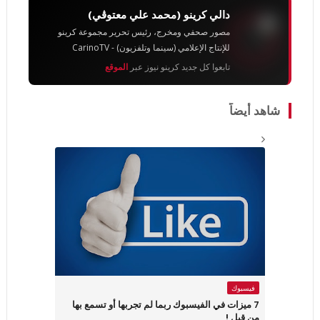
دالي كرينو (محمد علي معتوڨي)
مصور صحفي ومخرج، رئيس تحرير مجموعة كرينو
للإنتاج الإعلامي (سينما وتلفزيون) - CarinoTV
تابعوا كل جديد كرينو نيوز عبر
الموقع
شاهد أيضاً
فيسبوك
7 ميزات في الفيسبوك ربما لم تجربها أو تسمع بها
من قبل !