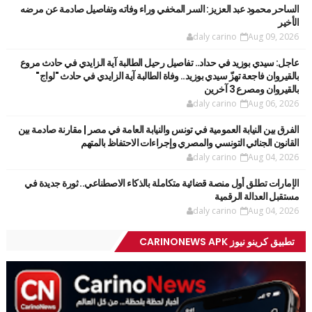
الساحر محمود عبد العزيز: السر المخفي وراء وفاته وتفاصيل صادمة عن مرضه
الأخير
daly carino
Aug 09, 2026
عاجل: سيدي بوزيد في حداد.. تفاصيل رحيل الطالبة آية الزايدي في حادث مروع
بالقيروان فاجعة تهزّ سيدي بوزيد.. وفاة الطالبة آية الزايدي في حادث "لواج"
بالقيروان ومصرع 3 آخرين
daly carino
Aug 06, 2026
الفرق بين النيابة العمومية في تونس والنيابة العامة في مصر | مقارنة صادمة بين
القانون الجنائي التونسي والمصري وإجراءات الاحتفاظ بالمتهم
daly carino
Aug 04, 2026
الإمارات تطلق أول منصة قضائية متكاملة بالذكاء الاصطناعي.. ثورة جديدة في
مستقبل العدالة الرقمية
daly carino
Aug 04, 2026
تطبيق كرينو نيوز CARINONEWS APK