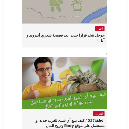
أخبار
جوجل تتخد قرارا جديدا بعد فضيحة شعاري أندرويد و
آبل !
أنترنت
الحلقة1027: كيف تبيع أي شيئ للغرب جديد او
مستعمل على موقع Ebay وتربح المال