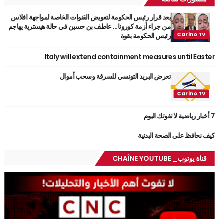
بعد قرار رئيس الحكومة لتعويض القنوات الخاصة لمواجهة افلاس
من جراء أزمة كورونا... عاطف بن حسين في حالة هيسترية يهاجم
رئيس الحكومة بقوة
Italy will extend containment measures until Easter
تعرض البريد التونسي للسرقة وسحب أموال
7 أخبار رياضية لا تفوتك اليوم
كيف نحافظ على الصحة البدنية
قناة يوتوب_ CHAÎNE YOUTUBE