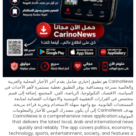
CarinoNews هو تطبيق إخباري شامل يقدم آخر الأخبار المحلية والعربية
والعالمية بسرعة ومصداقية. يوفر التطبيق تغطية مستمرة لأهم الأحداث في
السياسة، الاقتصاد، التكنولوجيا، الرياضة، الفن، المجتمع، إضافة إلى قسم
متخصص في القرارات التعقيبية التونسية والاجتهادات القضائية لمتابعة
المستجدات القانونية. مع واجهة سهلة الاستخدام وتجربة قراءة مريحة،
يهدف CarinoNews إلى أن يكون مصدرك اليومي للأخبار والمعلومات
الموثوقة.CarinoNews is a comprehensive news application
that delivers the latest local, Arab and international news
quickly and reliably. The app covers politics, economy,
technology, sports, entertainment, society, and features a