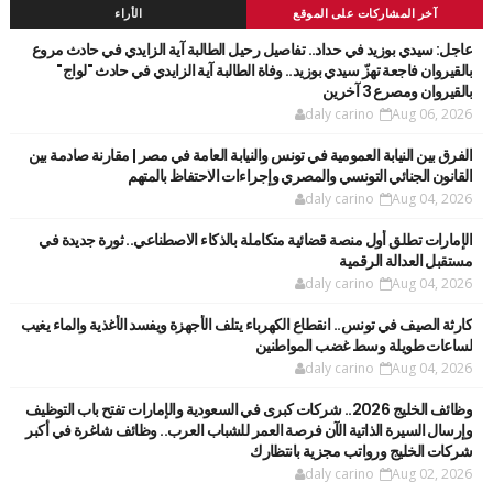
آخر المشاركات على الموقع
الأراء
عاجل: سيدي بوزيد في حداد.. تفاصيل رحيل الطالبة آية الزايدي في حادث مروع
بالقيروان فاجعة تهزّ سيدي بوزيد.. وفاة الطالبة آية الزايدي في حادث "لواج"
بالقيروان ومصرع 3 آخرين
daly carino
Aug 06, 2026
الفرق بين النيابة العمومية في تونس والنيابة العامة في مصر | مقارنة صادمة بين
القانون الجنائي التونسي والمصري وإجراءات الاحتفاظ بالمتهم
daly carino
Aug 04, 2026
الإمارات تطلق أول منصة قضائية متكاملة بالذكاء الاصطناعي.. ثورة جديدة في
مستقبل العدالة الرقمية
daly carino
Aug 04, 2026
كارثة الصيف في تونس.. انقطاع الكهرباء يتلف الأجهزة ويفسد الأغذية والماء يغيب
لساعات طويلة وسط غضب المواطنين
daly carino
Aug 04, 2026
وظائف الخليج 2026.. شركات كبرى في السعودية والإمارات تفتح باب التوظيف
وإرسال السيرة الذاتية الآن فرصة العمر للشباب العرب.. وظائف شاغرة في أكبر
شركات الخليج ورواتب مجزية بانتظارك
daly carino
Aug 02, 2026