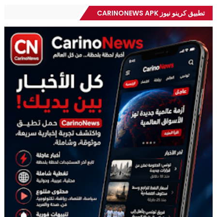
تطبيق كرينو نيوز CARINONEWS APK