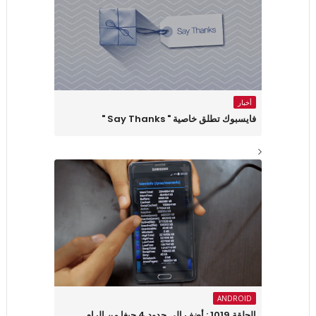
أخبار
فايسبوك تطلق خاصية " Say Thanks "
ANDROID
الحلقة 1019 : أضف إلى حدود 4 جيغا من الرام