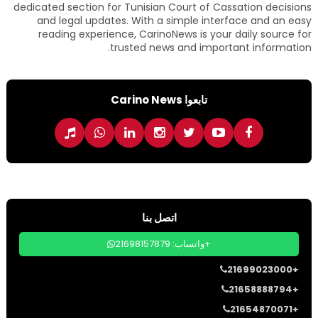
dedicated section for Tunisian Court of Cassation decisions
and legal updates. With a simple interface and an easy
reading experience, CarinoNews is your daily source for
trusted news and important information.
تابعوا Carino News
اتصل بنا
واتساب: 21698157879+
21699023000+
21658888794+
21654870071+