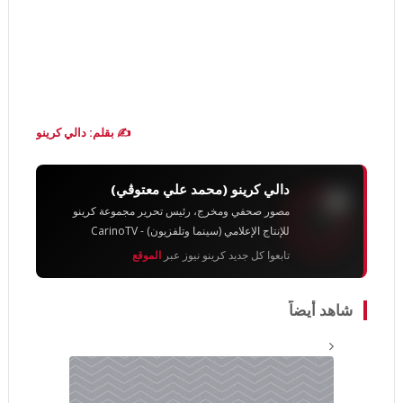
✍️ بقلم: دالي كرينو
دالي كرينو (محمد علي معتوڨي)
مصور صحفي ومخرج، رئيس تحرير مجموعة كرينو
للإنتاج الإعلامي (سينما وتلفزيون) - CarinoTV
تابعوا كل جديد كرينو نيوز عبر
الموقع
شاهد أيضاً