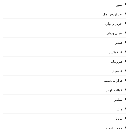
صور
طرق ربح المال
عربي و دولي
عربي ودولي
فيديو
فيرفوكس
فيروسات
فيسبوك
قرارات تعقيبية
قوالب بلوجر
لينكس
ماك
مجانا
محول العملة