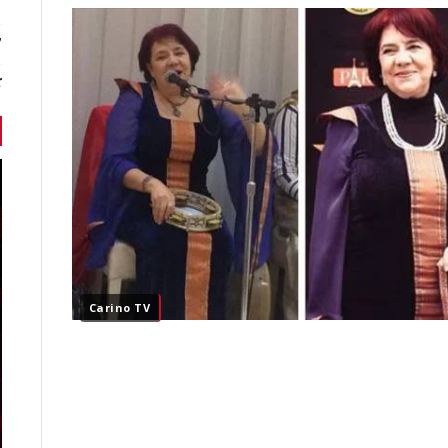
7 أخبا
ك
Carino TV