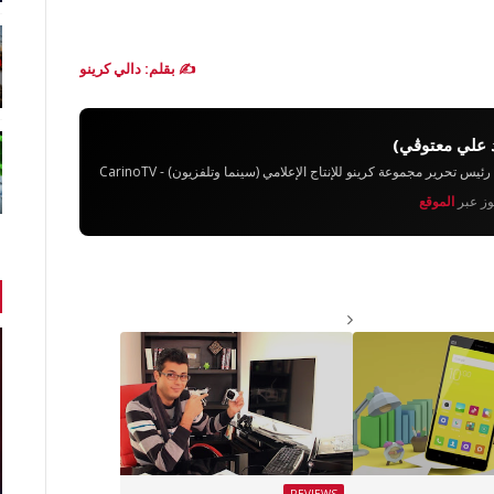
✍️ بقلم: دالي كرينو
 علي معتوڨي)
تحرير مجموعة كرينو للإنتاج الإعلامي (سينما وتلفزيون) - CarinoTV
يوز عبر
الموقع