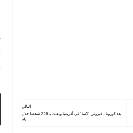
ا
ف
ا
e
y
,
d
f
a
,
s
.
التالي
بعد كورونا .. فيروس "لاسا" في أفريقيا ويفتك بـ 299 شخصا خلال
أيام