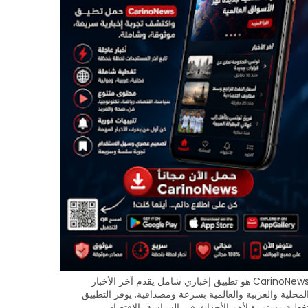
CarinoNews هو تطبيق إخباري شامل يقدم آخر الأخبار
لمحلية والعربية والعالمية بسرعة ومصداقية. يوفر التطبيق
غطية مستمرة لأهم الأحداث في السياسة، الاقتصاد،