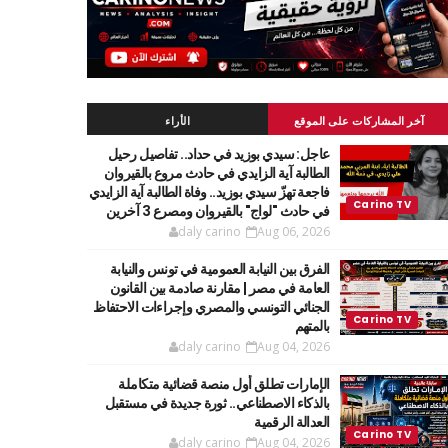
آخر المشاركات على الموقع
الأراء
عاجل: سيدي بوزيد في حداد.. تفاصيل رحيل
الطالبة آية الزايدي في حادث مروع بالقيروان
فاجعة تهزّ سيدي بوزيد.. وفاة الطالبة آية الزايدي
في حادث "لواج" بالقيروان ومصرع 3 آخرين
daly carino
Aug 06, 2026
الفرق بين النيابة العمومية في تونس والنيابة
العامة في مصر | مقارنة صادمة بين القانون
الجنائي التونسي والمصري وإجراءات الاحتفاظ
بالمتهم
daly carino
Aug 04, 2026
الإمارات تطلق أول منصة قضائية متكاملة
بالذكاء الاصطناعي.. ثورة جديدة في مستقبل
العدالة الرقمية
daly carino
Aug 04, 2026