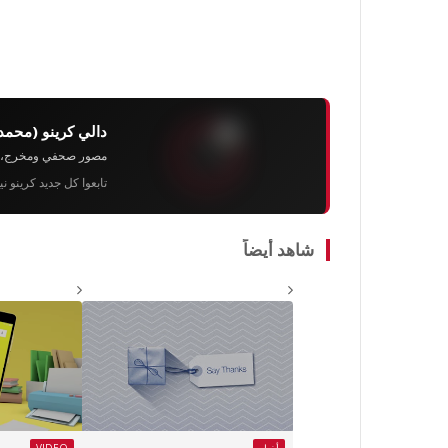
دالي كرينو (محمد
مصور صحفي ومخرج، رئيس 
تابعوا كل جديد كرينو ن
شاهد أيضاً