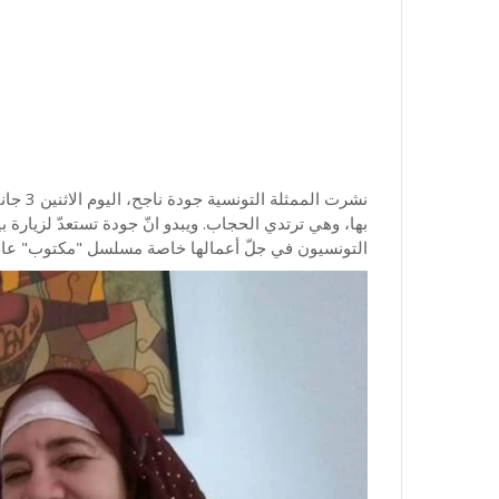
بها، وهي ترتدي الحجاب. ويبدو انّ جودة تستعدّ لزيارة بي
التونسيون في جلّ أعمالها خاصة مسلسل "مكتوب" عام 2008 ومسلسل "الخطاب على الباب" عام 1996