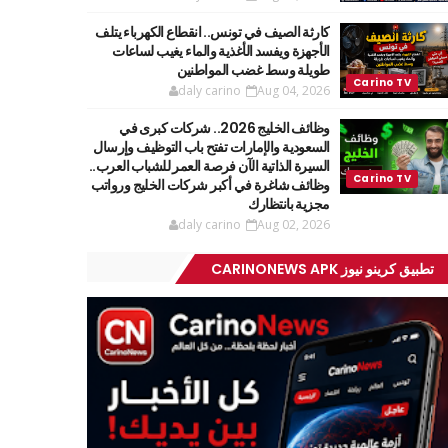
كارثة الصيف في تونس.. انقطاع الكهرباء يتلف
الأجهزة ويفسد الأغذية والماء يغيب لساعات
طويلة وسط غضب المواطنين
daly carino
Aug 04, 2026
وظائف الخليج 2026.. شركات كبرى في
السعودية والإمارات تفتح باب التوظيف وإرسال
السيرة الذاتية الآن فرصة العمر للشباب العرب..
وظائف شاغرة في أكبر شركات الخليج ورواتب
مجزية بانتظارك
daly carino
Aug 02, 2026
تطبيق كرينو نيوز CARINONEWS APK