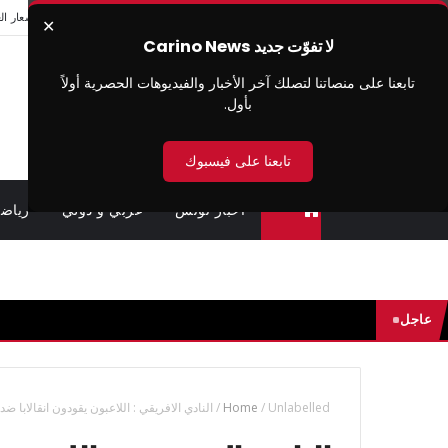
من نحن
سيا سة الخصوصية
شروط الاستخدام
اتصل بنا
اسعار ال
✕
لا تفوّت جديد Carino News
تابعنا على منصاتنا لتصلك آخر الأخبار والفيديوهات الحصرية أولاً
بأول.
تابعنا على فيسبوك
اخبار تونس
عربي و دولي
رياض
متابعة القضايا عن بعد (وزارة العدل تونس)
عاجل
Unlabelled
/
Home
/
النادي الافريقي : اللاعبون يقودون انقالابا ض