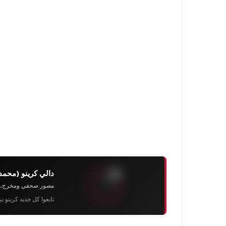
دالي كرينو (محمد
مصور صحفي ومخرج، رئيس 
تابعوا كل جديد كرينو ن