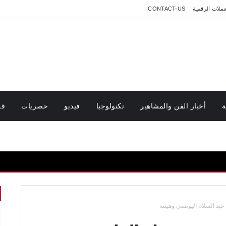
عملات الرقمية
CONTACT-US
ة
أخبار الفن والمشاهير
تكنولوجيا
فيديو
حصريات
قر
د عبد السلام اليونسي وهيئته