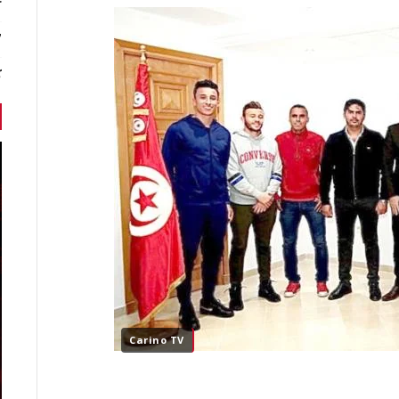
r
7 أخبا
ك
Carino TV