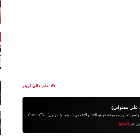
✍️ بقلم: دالي كرينو
 علي معتوڨي)
تحرير مجموعة كرينو للإنتاج الإعلامي (سينما وتلفزيون) - CarinoTV
يوز عبر
الموقع