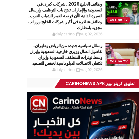
وظائف الخليج 2026.. شركات كبرى في
السعودية والإمارات تفتح باب التوظيف وإرسال
السيرة الذاتية الآن فرصة العمر للشباب العرب..
وظائف شاغرة في أكبر شركات الخليج ورواتب
مجزية بانتظارك
daly carino
Aug 02, 2026
رسائل سياسية جديدة من الرياض وطهران..
تفاصيل اتصال وزيري خارجية السعودية وإيران
وسط توترات المنطقة.. السعودية وإيران
تكثفان الاتصالات الدبلوماسية لخفض التصعيد
daly carino
Aug 02, 2026
تطبيق كرينو نيوز CARINONEWS APK