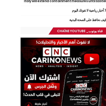
Italy will extend containment measures until Easte
ر رياضية لا تفوتك اليوم
يف نحافظ على الصحة البدنية
قناة يوتوب_ CHAÎNE YOUTUBE