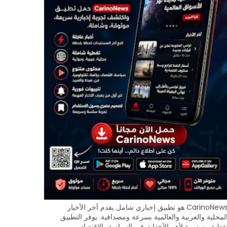
CarinoNews هو تطبيق إخباري شامل يقدم آخر الأخبار
لمحلية والعربية والعالمية بسرعة ومصداقية. يوفر التطبيق
غطية مستمرة لأهم الأحداث في السياسة، الاقتصاد،