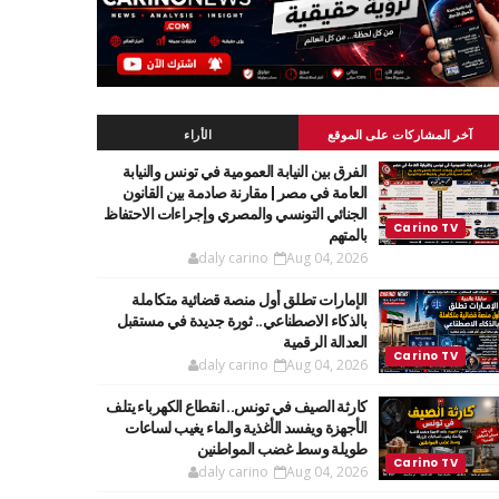
آخر المشاركات على الموقع
الأراء
الفرق بين النيابة العمومية في تونس والنيابة
العامة في مصر | مقارنة صادمة بين القانون
الجنائي التونسي والمصري وإجراءات الاحتفاظ
بالمتهم
daly carino
Aug 04, 2026
الإمارات تطلق أول منصة قضائية متكاملة
بالذكاء الاصطناعي.. ثورة جديدة في مستقبل
العدالة الرقمية
daly carino
Aug 04, 2026
كارثة الصيف في تونس.. انقطاع الكهرباء يتلف
الأجهزة ويفسد الأغذية والماء يغيب لساعات
طويلة وسط غضب المواطنين
daly carino
Aug 04, 2026