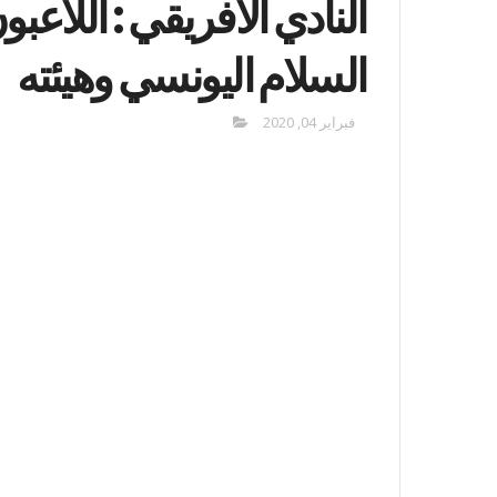
النادي الافريقي : اللاعبو
السلام اليونسي وهيئته
فبراير 04, 2020