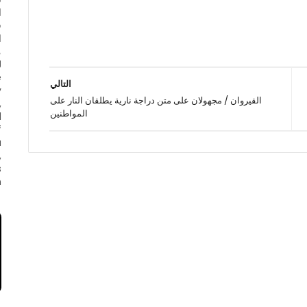
ا
ف
ا
e
التالي
y
القيروان / مجهولان على متن دراجة نارية يطلقان النار على
,
المواطنين
d
f
a
,
s
.