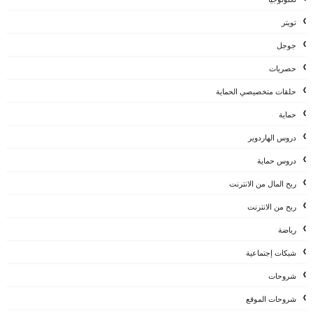
تويتر
جوجل
حصريات
حلقات متخصيصي الحماية
حماية
دروس الهاردوير
دروس حماية
ربح المال من الانترنت
ربح من الانترنت
رياضة
شبكات إجتماعية
شروحات
شروحات الموقع