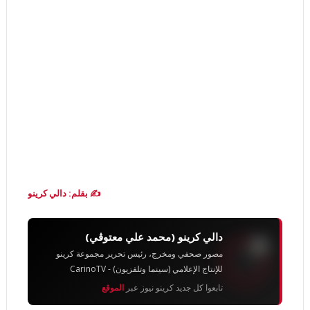
✍️ بقلم: دالي كرينو
دالي كرينو (محمد علي معتوڨي)
مصور صحفي ومخرج، رئيس تحرير مجموعة كرينو
للإنتاج الإعلامي (سينما وتلفزيون) - CarinoTV
تابعوا كل جديد كرينو نيوز عبر
الموقع