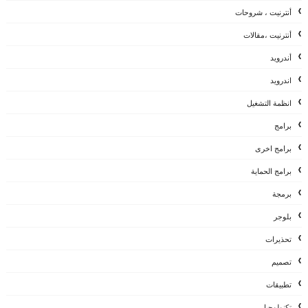
أنترنيت ، شروحات
أنترنيت ،مقالات
أندرويد
اندرويد
انظمة التشغيل
برامج
برامج اخرى
برامج الحماية
برمجة
بلوجر
تحذيرات
تصميم
تطبيقات
تكنولوجيا