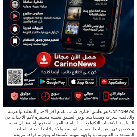
CarinoNews هو تطبيق إخباري شامل يقدم آخر الأخبار المحلية والعربية
والعالمية بسرعة ومصداقية. يوفر التطبيق تغطية مستمرة لأهم الأحداث في
السياسة، الاقتصاد، التكنولوجيا، الرياضة، الفن، المجتمع، إضافة إلى قسم
متخصص في القرارات التعقيبية التونسية والاجتهادات القضائية لمتابعة
المستجدات القانونية. مع واجهة سهلة الاستخدام وتجربة قراءة مريحة،