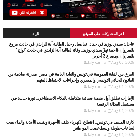
آخر المشاركات على الموقع
الأراء
عاجل: سيدي بوزيد في حداد.. تفاصيل رحيل الطالبة آية الزايدي في حادث مروع
بالقيروان فاجعة تهزّ سيدي بوزيد.. وفاة الطالبة آية الزايدي في حادث "لواج"
بالقيروان ومصرع 3 آخرين
daly carino
Aug 06, 2026
الفرق بين النيابة العمومية في تونس والنيابة العامة في مصر | مقارنة صادمة بين
القانون الجنائي التونسي والمصري وإجراءات الاحتفاظ بالمتهم
daly carino
Aug 04, 2026
الإمارات تطلق أول منصة قضائية متكاملة بالذكاء الاصطناعي.. ثورة جديدة في
مستقبل العدالة الرقمية
daly carino
Aug 04, 2026
كارثة الصيف في تونس.. انقطاع الكهرباء يتلف الأجهزة ويفسد الأغذية والماء يغيب
لساعات طويلة وسط غضب المواطنين
daly carino
Aug 04, 2026