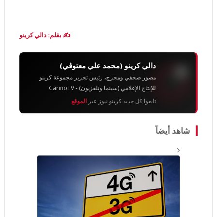
✍️ بقلم: دالي كرينو
دالي كرينو (محمد علي معتوڨي)
مصور صحفي ومخرج، رئيس تحرير مجموعة كرينو
للإنتاج الإعلامي (سينما وتلفزيون) - CarinoTV
تابعوا كل جديد كرينو نيوز عبر
الموقع
شاهد أيضاً