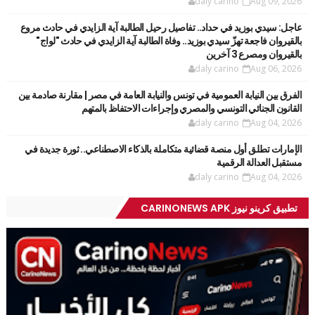
daly carino
Aug 09, 2026
عاجل: سيدي بوزيد في حداد.. تفاصيل رحيل الطالبة آية الزايدي في حادث مروع
بالقيروان فاجعة تهزّ سيدي بوزيد.. وفاة الطالبة آية الزايدي في حادث "لواج"
بالقيروان ومصرع 3 آخرين
daly carino
Aug 06, 2026
الفرق بين النيابة العمومية في تونس والنيابة العامة في مصر | مقارنة صادمة بين
القانون الجنائي التونسي والمصري وإجراءات الاحتفاظ بالمتهم
daly carino
Aug 04, 2026
الإمارات تطلق أول منصة قضائية متكاملة بالذكاء الاصطناعي.. ثورة جديدة في
مستقبل العدالة الرقمية
daly carino
Aug 04, 2026
تطبيق كرينو نيوز CARINONEWS APK