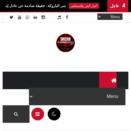
عاجل
سر الباروكة.. حقيقة صادمة عن عادل إمام وسمير غانم ون
أخبار الفن والمشاهير
11:02 ص