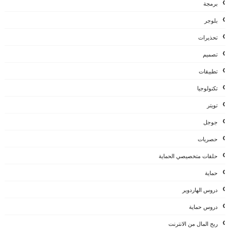
برمجة
بلوجر
تحذيرات
تصميم
تطبيقات
تكنولوجيا
تويتر
جوجل
حصريات
حلقات متخصيصي الحماية
حماية
دروس الهاردوير
دروس حماية
ربح المال من الانترنت