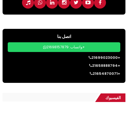
اتصل بنا
واتساب: 21698157879+
21699023000+
21658888794+
21654870071+
الفيسبوك