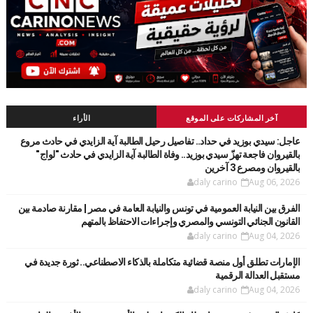
آخر المشاركات على الموقع
الأراء
عاجل: سيدي بوزيد في حداد.. تفاصيل رحيل الطالبة آية الزايدي في حادث مروع
بالقيروان فاجعة تهزّ سيدي بوزيد.. وفاة الطالبة آية الزايدي في حادث "لواج"
بالقيروان ومصرع 3 آخرين
daly carino
Aug 06, 2026
الفرق بين النيابة العمومية في تونس والنيابة العامة في مصر | مقارنة صادمة بين
القانون الجنائي التونسي والمصري وإجراءات الاحتفاظ بالمتهم
daly carino
Aug 04, 2026
الإمارات تطلق أول منصة قضائية متكاملة بالذكاء الاصطناعي.. ثورة جديدة في
مستقبل العدالة الرقمية
daly carino
Aug 04, 2026