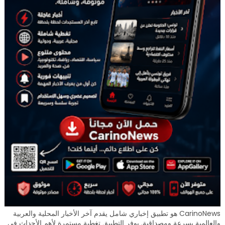
CarinoNews هو تطبيق إخباري شامل يقدم آخر الأخبار المحلية والعربية
والعالمية بسرعة ومصداقية. يوفر التطبيق تغطية مستمرة لأهم الأحداث في