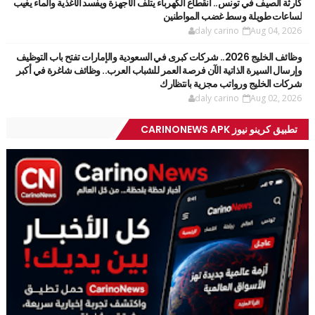
كارثة الصيف في تونس.. انقطاع الكهرباء يتلف الأجهزة ويفسد الأغذية والماء يغيب
لساعات طويلة وسط غضب المواطنين
daly carino
Aug 04, 2026
وظائف الخليج 2026.. شركات كبرى في السعودية والإمارات تفتح باب التوظيف
وإرسال السيرة الذاتية الآن فرصة العمر للشباب العرب.. وظائف شاغرة في أكبر
شركات الخليج ورواتب مجزية بانتظارك
daly carino
Aug 02, 2026
تطبيق كرينو نيوز CARINONEWS APK