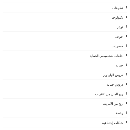
تطبيقات
تكنولوجيا
تويتر
جوجل
حصريات
حلقات متخصيصي الحماية
حماية
دروس الهاردوير
دروس حماية
ربح المال من الانترنت
ربح من الانترنت
رياضة
شبكات إجتماعية