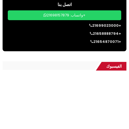
اتصل بنا
واتساب: 21698157879+
21699023000+
21658888794+
21654870071+
الفيسبوك