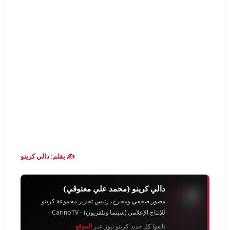
✍️ بقلم: دالي كرينو
دالي كرينو (محمد علي معتوڨي)
مصور صحفي ومخرج، رئيس تحرير مجموعة كرينو
للإنتاج الإعلامي (سينما وتلفزيون) - CarinoTV
تابعوا كل جديد كرينو نيوز عبر
الموقع