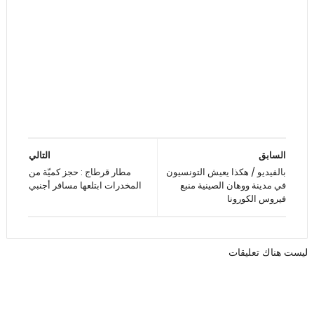
السابق
التالي
بالفيديو / هكذا يعيش التونسيون
مطار قرطاج : حجز كميّة من
في مدينة ووهان الصينية منبع
المخدرات ابتلعها مسافر أجنبي
فيروس الكورونا
ليست هناك تعليقات