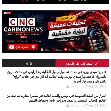
آخر المشاركات على الموقع
الأراء
عاجل: سيدي بوزيد في حداد.. تفاصيل رحيل الطالبة آية الزايدي في حادث مروع
بالقيروان فاجعة تهزّ سيدي بوزيد.. وفاة الطالبة آية الزايدي في حادث "لواج"
بالقيروان ومصرع 3 آخرين
daly carino
Aug 06, 2026
الفرق بين النيابة العمومية في تونس والنيابة العامة في مصر | مقارنة صادمة بين
القانون الجنائي التونسي والمصري وإجراءات الاحتفاظ بالمتهم
daly carino
Aug 04, 2026