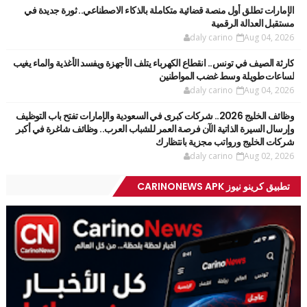
الإمارات تطلق أول منصة قضائية متكاملة بالذكاء الاصطناعي.. ثورة جديدة في
مستقبل العدالة الرقمية
daly carino
Aug 04, 2026
كارثة الصيف في تونس.. انقطاع الكهرباء يتلف الأجهزة ويفسد الأغذية والماء يغيب
لساعات طويلة وسط غضب المواطنين
daly carino
Aug 04, 2026
وظائف الخليج 2026.. شركات كبرى في السعودية والإمارات تفتح باب التوظيف
وإرسال السيرة الذاتية الآن فرصة العمر للشباب العرب.. وظائف شاغرة في أكبر
شركات الخليج ورواتب مجزية بانتظارك
daly carino
Aug 02, 2026
تطبيق كرينو نيوز CARINONEWS APK