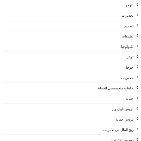
بلوجر
تحذيرات
تصميم
تطبيقات
تكنولوجيا
تويتر
جوجل
حصريات
حلقات متخصيصي الحماية
حماية
دروس الهاردوير
دروس حماية
ربح المال من الانترنت
ربح من الانترنت