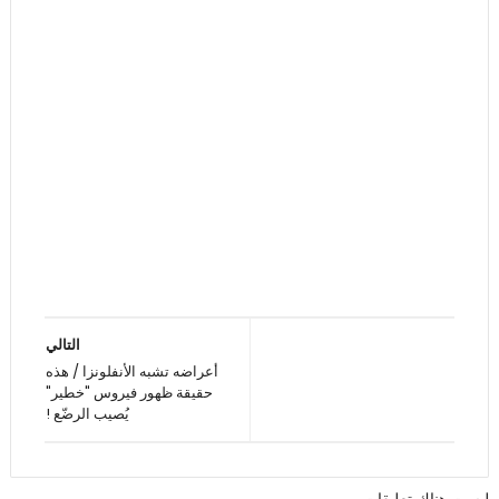
التالي
أعراضه تشبه الأنفلونزا / هذه
حقيقة ظهور فيروس "خطير"
يُصيب الرضّع !
ليست هناك تعليقات