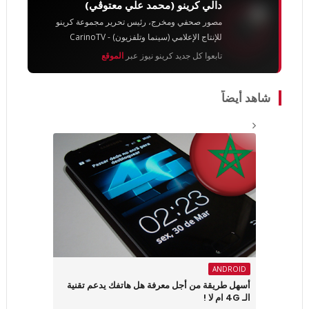
دالي كرينو (محمد علي معتوڨي)
مصور صحفي ومخرج، رئيس تحرير مجموعة كرينو
للإنتاج الإعلامي (سينما وتلفزيون) - CarinoTV
تابعوا كل جديد كرينو نيوز عبر
الموقع
شاهد أيضاً
ANDROID
أسهل طريقة من أجل معرفة هل هاتفك يدعم تقنية
الـ 4G ام لا !