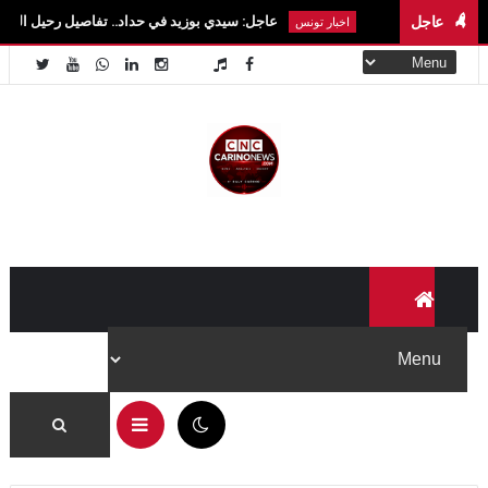
عاجل
عاجل: سيدي بوزيد في حداد.. تفاصيل رحيل الطالبة آية الزايدي ف
اخبار تونس
06:15 م