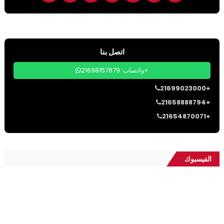
اتصل بنا
واتساب: 21698157879+
21699023000+
21658888794+
21654870071+
الفيسبوك