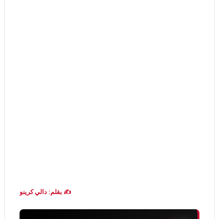
✍️ بقلم: دالي كرينو