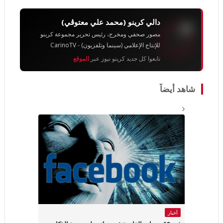
دالي كرينو (محمد علي معتوڨي)
مصور صحفي ومخرج، رئيس تحرير مجموعة كرينو
للإنتاج الإعلامي (سينما وتلفزيون) - CarinoTV
تابعوا كل جديد كرينو نيوز عبر
الموقع
شاهد أيضاً
أخبار