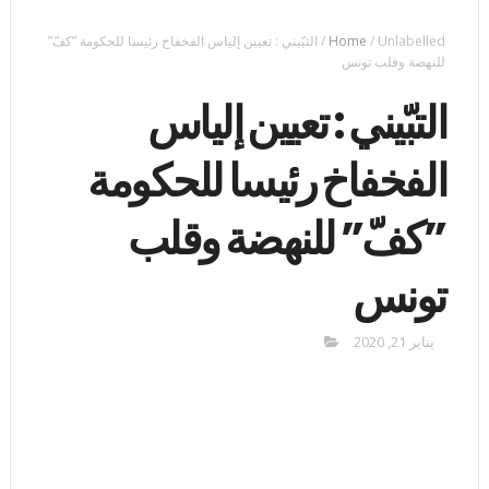
Unlabelled
/
Home
/
التبّيني : تعيين إلياس الفخفاخ رئيسا للحكومة ”كفّ”
للنهضة وقلب تونس
التبّيني : تعيين إلياس
الفخفاخ رئيسا للحكومة
”كفّ” للنهضة وقلب
تونس
يناير 21, 2020