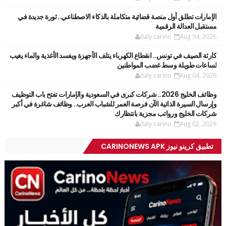
الإمارات تطلق أول منصة قضائية متكاملة بالذكاء الاصطناعي.. ثورة جديدة في
مستقبل العدالة الرقمية
daly carino
Aug 04, 2026
كارثة الصيف في تونس.. انقطاع الكهرباء يتلف الأجهزة ويفسد الأغذية والماء يغيب
لساعات طويلة وسط غضب المواطنين
daly carino
Aug 04, 2026
وظائف الخليج 2026.. شركات كبرى في السعودية والإمارات تفتح باب التوظيف
وإرسال السيرة الذاتية الآن فرصة العمر للشباب العرب.. وظائف شاغرة في أكبر
شركات الخليج ورواتب مجزية بانتظارك
daly carino
Aug 02, 2026
تطبيق كرينو نيوز CARINONEWS APK