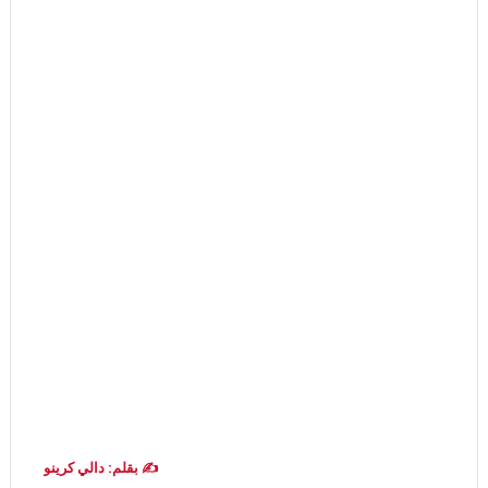
✍️ بقلم: دالي كرينو