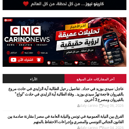
آخر المشاركات على الموقع
الأراء
عاجل: سيدي بوزيد في حداد.. تفاصيل رحيل الطالبة آية الزايدي في حادث مروع
بالقيروان فاجعة تهزّ سيدي بوزيد.. وفاة الطالبة آية الزايدي في حادث "لواج"
بالقيروان ومصرع 3 آخرين
daly carino
Aug 06, 2026
الفرق بين النيابة العمومية في تونس والنيابة العامة في مصر | مقارنة صادمة بين
القانون الجنائي التونسي والمصري وإجراءات الاحتفاظ بالمتهم
daly carino
Aug 04, 2026