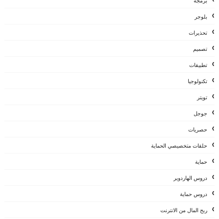
برمجة
بلوجر
تحذيرات
تصميم
تطبيقات
تكنولوجيا
تويتر
جوجل
حصريات
حلقات متخصيصي الحماية
حماية
دروس الهاردوير
دروس حماية
ربح المال من الانترنت