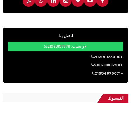
اتصل بنا
واتساب: 21698157879+
21699023000+
21658888794+
21654870071+
الفيسبوك