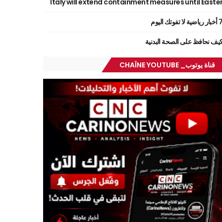
Italy will extend containment measures until Easte
ر رياضية لا تفوتك اليوم
يف نحافظ على الصحة البدنية
قناة يوتوب_ CHAÎNE YOUTUBE