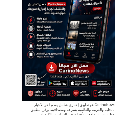
CarinoNews هو تطبيق إخباري شامل يقدم آخر الأخبار
لمحلية والعربية والعالمية بسرعة ومصداقية. يوفر التطبيق
غطية مستمرة لأهم الأحداث في السياسة، الاقتصاد،