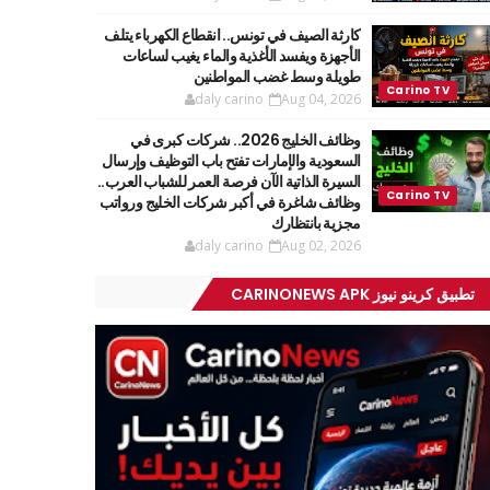
كارثة الصيف في تونس.. انقطاع الكهرباء يتلف
الأجهزة ويفسد الأغذية والماء يغيب لساعات
طويلة وسط غضب المواطنين
daly carino
Aug 04, 2026
وظائف الخليج 2026.. شركات كبرى في
السعودية والإمارات تفتح باب التوظيف وإرسال
السيرة الذاتية الآن فرصة العمر للشباب العرب..
وظائف شاغرة في أكبر شركات الخليج ورواتب
مجزية بانتظارك
daly carino
Aug 02, 2026
تطبيق كرينو نيوز CARINONEWS APK