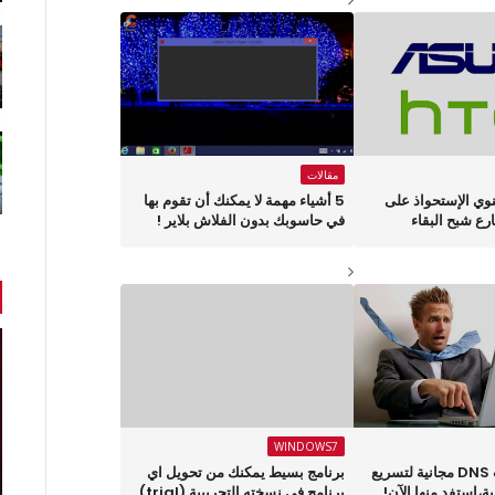
مقالات
ة Asus تنوي الإستحواذ على
5 أشياء مهمة لا يمكنك أن تقوم بها
في حاسوبك بدون الفلاش بلاير !
WINDOWS7
إليك 6 خدمات DNS مجانية لتسريع
برنامج بسيط يمكنك من تحويل اي
ة،استفد منها الآن!
برنامج في نسخته التجريبية (trial)