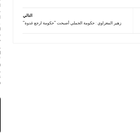
ا
ف
التالي
ا
زهير المغزاوي : حكومة الجملي أصبحت ''حكومة ارجع غدوة''
e
y
,
d
f
a
,
s
.