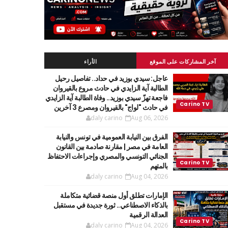
آخر المشاركات على الموقع
الأراء
عاجل: سيدي بوزيد في حداد.. تفاصيل رحيل
الطالبة آية الزايدي في حادث مروع بالقيروان
فاجعة تهزّ سيدي بوزيد.. وفاة الطالبة آية الزايدي
في حادث "لواج" بالقيروان ومصرع 3 آخرين
daly carino
Aug 06, 2026
الفرق بين النيابة العمومية في تونس والنيابة
العامة في مصر | مقارنة صادمة بين القانون
الجنائي التونسي والمصري وإجراءات الاحتفاظ
بالمتهم
daly carino
Aug 04, 2026
الإمارات تطلق أول منصة قضائية متكاملة
بالذكاء الاصطناعي.. ثورة جديدة في مستقبل
العدالة الرقمية
daly carino
Aug 04, 2026