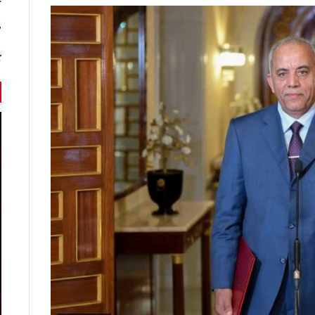
r
7 أخبا
ك