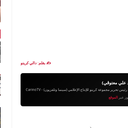
✍️ بقلم: دالي كرينو
 علي معتوڨي)
تحرير مجموعة كرينو للإنتاج الإعلامي (سينما وتلفزيون) - CarinoTV
يوز عبر
الموقع