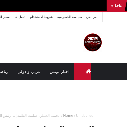
عاجل
من نحن
سيا سة الخصوصية
شروط الاستخدام
اتصل بنا
اسعار ال
اخبار تونس
عربي و دولي
رياض
متابعة القضايا عن بعد (وزارة العدل تونس)
Unlabelled
/
Home
/
الحبيب الجملي : سلمت القائمة إلى رئيس الجم