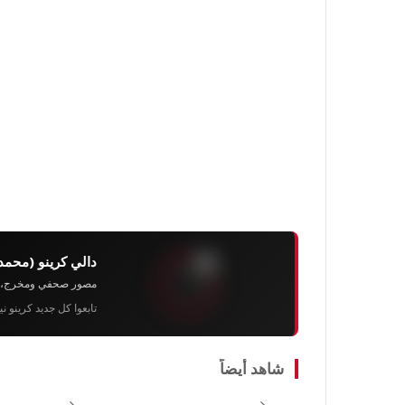
دالي كرينو (محمد
مصور صحفي ومخرج، رئيس 
تابعوا كل جديد كرينو ن
شاهد أيضاً