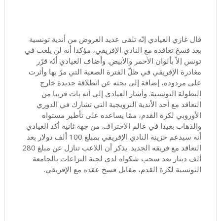
قال غازي العيادي إنّه تلقى عديد العروض من أندية تونسية
بعد فسخ تعاقده مع النادي الإفريقي، مؤكدا أنه لن يلعب في
تونس إلاّ بألوان الأحمر والأبيض. وأضاف العيادي أنّه قرّر
مغادرة الإفريقي في ظلّ الفترة الصعبة التي مرّ بها وأثرت
على مردوده، إضافة إلى بحثه عن انطلاقة جديدة خارج
البطولة التونسية. وأشار العيادي إلى أنه بات قريبا من
التعاقد مع أحد الأندية النرويجية التي تشارك في الدوري
الأوروبي لكرة القدم، ممّا يساعده على تأطير مستواه
والذهاب بعيدا في عالم الاحتراف. من جهة ثانية أكد العيادي
أنه سيدعم خزينة النادي الإفريقي بمبلغ 100 ألف دولار بعد
التعاقد مع فريقه الجديد. يذكر أن اللاعب تنازل عن مبلغ 280
ألف دينار بعد سحب شكواه لدى لجنة النزاعات بالجامعة
التونسية لكرة القدم، مقابل فسخ عقده مع الإفريقي.