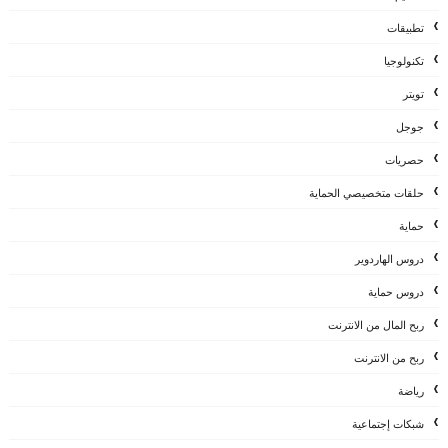
تطبيقات
تكنولوجيا
تويتر
جوجل
حصريات
حلقات متخصيصي الحماية
حماية
دروس الهاردوير
دروس حماية
ربح المال من الانترنت
ربح من الانترنت
رياضة
شبكات إجتماعية