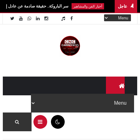
عاجل
سر الباروكة.. حقيقة صادمة عن عادل إمام وسمير غانم و
أخبار الفن والمشاهير
12:30 م