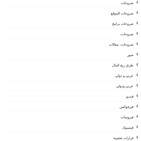
شروحات
شروحات الموقع
شروحات برامج
شروحات،
شروحات، مقالات
صور
طرق ربح المال
عربي و دولي
عربي ودولي
فيديو
فيرفوكس
فيروسات
فيسبوك
قرارات تعقيبية