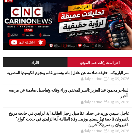
آخر المشاركات على الموقع
الأراء
سر الباروكة.. حقيقة صادمة عن عادل إمام وسمير غانم ونجوم الكوميديا المصرية
daly carino
Aug 09, 2026
الساحر محمود عبد العزيز: السر المخفي وراء وفاته وتفاصيل صادمة عن مرضه
الأخير
daly carino
Aug 09, 2026
عاجل: سيدي بوزيد في حداد.. تفاصيل رحيل الطالبة آية الزايدي في حادث مروع
بالقيروان فاجعة تهزّ سيدي بوزيد.. وفاة الطالبة آية الزايدي في حادث "لواج"
بالقيروان ومصرع 3 آخرين
daly carino
Aug 06, 2026