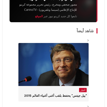
مصور صحفي ومخرج، رئيس تحرير مجموعة كرينو
للإنتاج الإعلامي (سينما وتلفزيون) - CarinoTV
تابعوا كل جديد كرينو نيوز عبر
الموقع
شاهد أيضاً
أخبار
"بيل جيتس" يحتفظ بلقب أغنى أغنياء العالم 2015