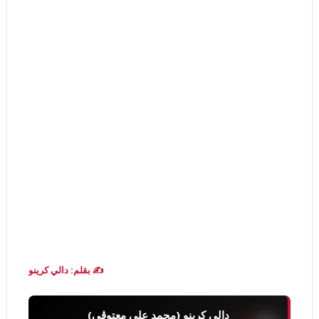
✍️ بقلم: دالي كرينو
دالي كرينو (محمد علي معتوڨي)