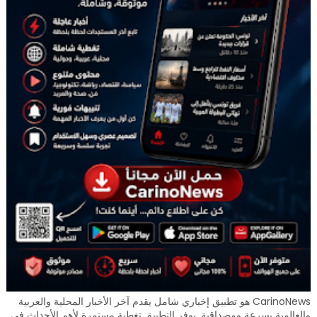
CarinoNews هو تطبيق إخباري شامل يقدم آخر الأخبار المحلية والعربية
والعالمية بسرعة ومصداقية. يوفر التطبيق تغطية مستمرة لأهم الأحداث في