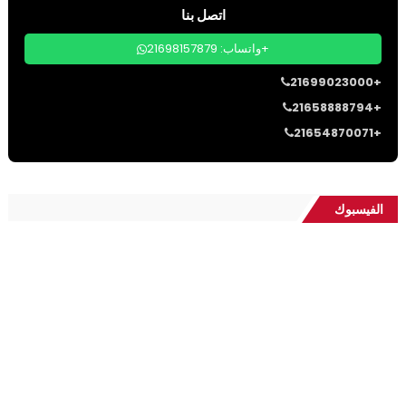
اتصل بنا
واتساب: 21698157879+
21699023000+
21658888794+
21654870071+
الفيسبوك