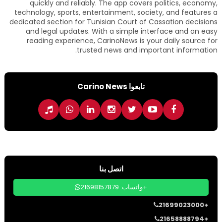
quickly and reliably. The app covers politics, economy,
technology, sports, entertainment, society, and features a
dedicated section for Tunisian Court of Cassation decisions
and legal updates. With a simple interface and an easy
reading experience, CarinoNews is your daily source for
trusted news and important information.
تابعوا Carino News
اتصل بنا
واتساب: 21698157879+
21699023000+
21658888794+