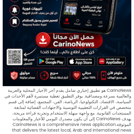
CarinoNews هو تطبيق إخباري شامل يقدم آخر الأخبار المحلية والعربية
والعالمية بسرعة ومصداقية. يوفر التطبيق تغطية مستمرة لأهم الأحداث في
السياسة، الاقتصاد، التكنولوجيا، الرياضة، الفن، المجتمع، إضافة إلى قسم
متخصص في القرارات التعقيبية التونسية والاجتهادات القضائية لمتابعة
المستجدات القانونية. مع واجهة سهلة الاستخدام وتجربة قراءة مريحة،
يهدف CarinoNews إلى أن يكون مصدرك اليومي للأخبار والمعلومات
الموثوقة.CarinoNews is a comprehensive news application
that delivers the latest local, Arab and international news