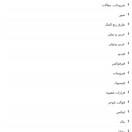
شروحات، مقالات
صور
طرق ربح المال
عربي و دولي
عربي ودولي
فيديو
فيرفوكس
فيروسات
فيسبوك
قرارات تعقيبية
قوالب بلوجر
لينكس
ماك
مجانا