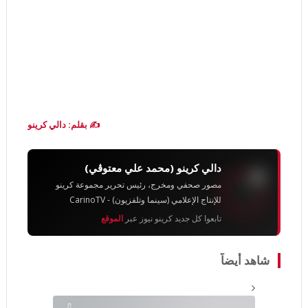
✍️ بقلم: دالي كرينو
دالي كرينو (محمد علي معتوڨي)
مصور صحفي ومخرج، رئيس تحرير مجموعة كرينو
للإنتاج الإعلامي (سينما وتلفزيون) - CarinoTV
تابعوا كل جديد كرينو نيوز عبر
الموقع
شاهد أيضاً