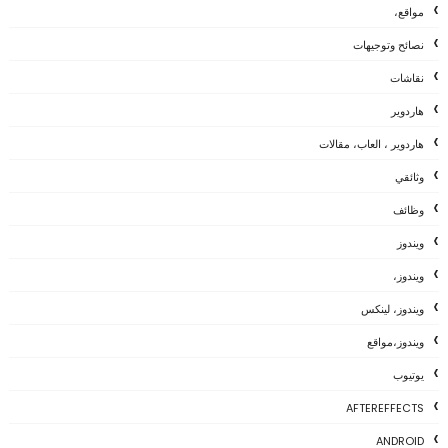
مواقع،
نصائح وتوجيهات
نقاشات
هاردوير
هاردوير ، العاب، مقالات
وثائقي
وظائف
ويندوز
ويندوز،
ويندوز، لينكس
ويندوز،مواقع
يوتيوب
AFTEREFFECTS
ANDROID