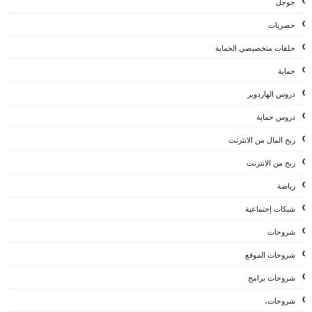
جوجل
حصريات
حلقات متخصيصي الحماية
حماية
دروس الهاردوير
دروس حماية
ربح المال من الانترنت
ربح من الانترنت
رياضة
شبكات إجتماعية
شروحات
شروحات الموقع
شروحات برامج
شروحات،