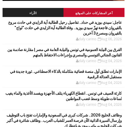
آخر المشاركات على الموقع
الأراء
عاجل: سيدي بوزيد في حداد.. تفاصيل رحيل الطالبة آية الزايدي في حادث مروع
بالقيروان فاجعة تهزّ سيدي بوزيد.. وفاة الطالبة آية الزايدي في حادث "لواج"
بالقيروان ومصرع 3 آخرين
daly carino
Aug 06, 2026
الفرق بين النيابة العمومية في تونس والنيابة العامة في مصر | مقارنة صادمة بين
القانون الجنائي التونسي والمصري وإجراءات الاحتفاظ بالمتهم
daly carino
Aug 04, 2026
الإمارات تطلق أول منصة قضائية متكاملة بالذكاء الاصطناعي.. ثورة جديدة في
مستقبل العدالة الرقمية
daly carino
Aug 04, 2026
كارثة الصيف في تونس.. انقطاع الكهرباء يتلف الأجهزة ويفسد الأغذية والماء يغيب
لساعات طويلة وسط غضب المواطنين
daly carino
Aug 04, 2026
وظائف الخليج 2026.. شركات كبرى في السعودية والإمارات تفتح باب التوظيف
وإرسال السيرة الذاتية الآن فرصة العمر للشباب العرب.. وظائف شاغرة في أكبر
شركات الخليج ورواتب مجزية بانتظارك