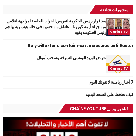
منشورات شائعة
بعد قرار رئيس الحكومة لتعويض القنوات الخاصة لمواجهة افلاس
من جراء أزمة كورونا... عاطف بن حسين في حالة هيسترية يهاجم
رئيس الحكومة بقوة
Italy will extend containment measures until Easter
تعرض البريد التونسي للسرقة وسحب أموال
7 أخبار رياضية لا تفوتك اليوم
كيف نحافظ على الصحة البدنية
قناة يوتوب_ CHAÎNE YOUTUBE