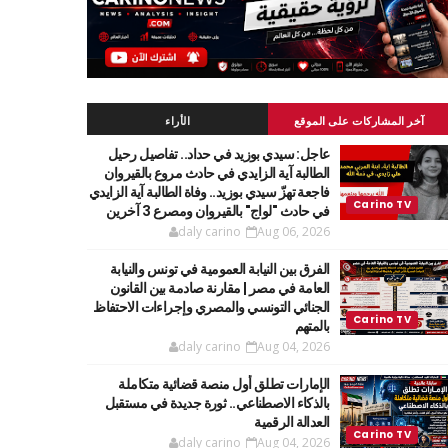
آخر المشاركات على الموقع
الأراء
عاجل: سيدي بوزيد في حداد.. تفاصيل رحيل
الطالبة آية الزايدي في حادث مروع بالقيروان
فاجعة تهزّ سيدي بوزيد.. وفاة الطالبة آية الزايدي
في حادث "لواج" بالقيروان ومصرع 3 آخرين
daly carino
Aug 06, 2026
الفرق بين النيابة العمومية في تونس والنيابة
العامة في مصر | مقارنة صادمة بين القانون
الجنائي التونسي والمصري وإجراءات الاحتفاظ
بالمتهم
daly carino
Aug 04, 2026
الإمارات تطلق أول منصة قضائية متكاملة
بالذكاء الاصطناعي.. ثورة جديدة في مستقبل
العدالة الرقمية
daly carino
Aug 04, 2026