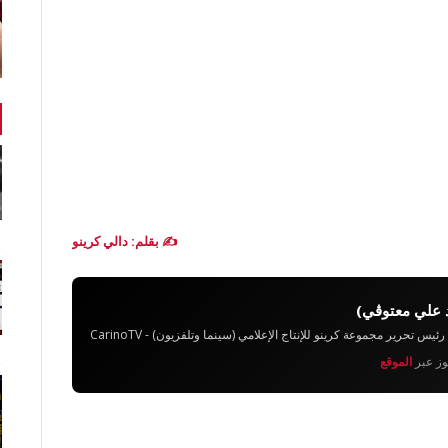
✍️ بقلم: دالي كرينو
 علي معتوڨي)
تحرير مجموعة كرينو للإنتاج الإعلامي (سينما وتلفزيون) - CarinoTV
يوز عبر
الموقع