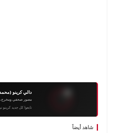
دالي كرينو (محمد
مصور صحفي ومخرج، رئيس 
تابعوا كل جديد كرينو ن
شاهد أيضاً