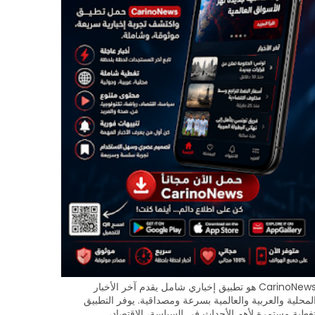
CarinoNews هو تطبيق إخباري شامل يقدم آخر الأخبار
لمحلية والعربية والعالمية بسرعة ومصداقية. يوفر التطبيق
غطية مستمرة لأهم الأحداث في السياسة، الاقتصاد،