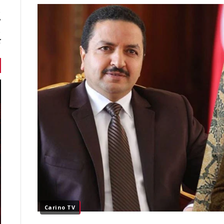
7 أخبا
ك
Carino TV