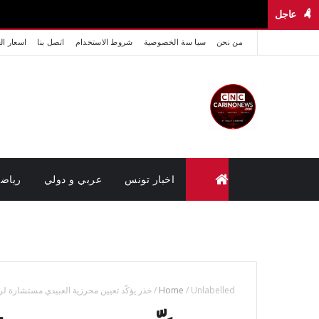
عاجل
من نحن
سيا سة الخصوصية
شروط الاستخدام
اتصل بنا
اسعار ال
اخبار تونس
عربي و دولي
رياض
متابعة القضايا عن بعد (وزارة العدل تونس)
Unlabelled
/
Home
/
خذر يؤكّد تعيين محرزية العبيدي مستشارة ل