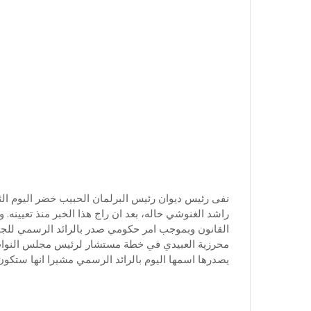
راشد الغنوشي خاله، بعد ان راج هذا الخبر منذ تعيينه.
القانون وبموجب امر حكومي صدر بالرائد الرسمي للجمه
محرزية العبيدي في خطة مستشار لرئيس مجلس النواب ر
يصدرها اسمها اليوم بالرائد الرسمي مشيرا انها ستكون من بين 10 اعضاء بديوان رئ