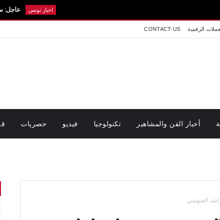
عاجل: سيدي بوزيد في 
اخبار تونس
عملات الرقمية
CONTACT-US
ة
أخبار الفن والمشاهير
تكنولوجيا
فيديو
حصريات
قر
راشد الغنوشي