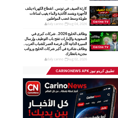
كارثة الصيف في تونس.. انقطاع الكهرباء يتلف
الأجهزة ويفسد الأغذية والماء يغيب لساعات
طويلة وسط غضب المواطنين
daly carino
Aug 04, 2026
وظائف الخليج 2026.. شركات كبرى في
السعودية والإمارات تفتح باب التوظيف وإرسال
السيرة الذاتية الآن فرصة العمر للشباب العرب..
وظائف شاغرة في أكبر شركات الخليج ورواتب
مجزية بانتظارك
daly carino
Aug 02, 2026
تطبيق كرينو نيوز CARINONEWS APK