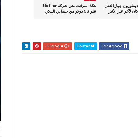
ء يطورون جهازا لنقل
هكذا سرقت مني شركة Netller
ن لآخر عبر الأثير
نتلر 56 دولار من حسابي البنكي
Google+
Twitter
Facebook
ا
ت