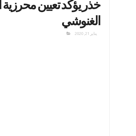
خذر يؤكّد تعيين محرزية
الغنوشي
يناير 21, 2020