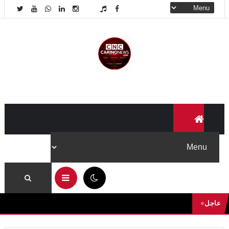
04:35 ص
عاجل