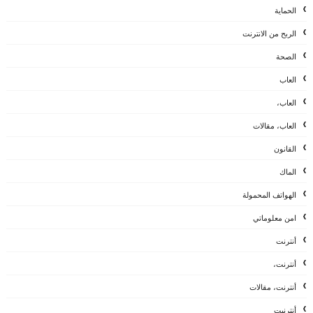
الحماية
الربح من الانترنت
الصحة
العاب
العاب،
العاب، مقالات
القانون
الماك
الهواتف المحمولة
امن معلوماتي
أنترنت
أنترنت،
أنترنت، مقالات
أنترنيت