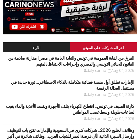
آخر المشاركات على الموقع
الأراء
الفرق بين النيابة العمومية في تونس والنيابة العامة في مصر | مقارنة صادمة بين
القانون الجنائي التونسي والمصري وإجراءات الاحتفاظ بالمتهم
daly carino
Aug 04, 2026
الإمارات تطلق أول منصة قضائية متكاملة بالذكاء الاصطناعي.. ثورة جديدة في
مستقبل العدالة الرقمية
daly carino
Aug 04, 2026
كارثة الصيف في تونس.. انقطاع الكهرباء يتلف الأجهزة ويفسد الأغذية والماء يغيب
لساعات طويلة وسط غضب المواطنين
daly carino
Aug 04, 2026
وظائف الخليج 2026.. شركات كبرى في السعودية والإمارات تفتح باب التوظيف
وإرسال السيرة الذاتية الآن فرصة العمر للشباب العرب.. وظائف شاغرة في أكبر