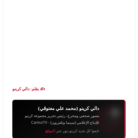
✍️ بقلم: دالي كرينو
دالي كرينو (محمد علي معتوڨي)
مصور صحفي ومخرج، رئيس تحرير مجموعة كرينو
للإنتاج الإعلامي (سينما وتلفزيون) - CarinoTV
تابعوا كل جديد كرينو نيوز عبر
الموقع