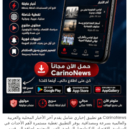
CarinoNews هو تطبيق إخباري شامل يقدم آخر الأخبار المحلية والعربية
والعالمية بسرعة ومصداقية. يوفر التطبيق تغطية مستمرة لأهم الأحداث في
السياسة، الاقتصاد، التكنولوجيا، الرياضة، الفن، المجتمع، إضافة إلى قسم