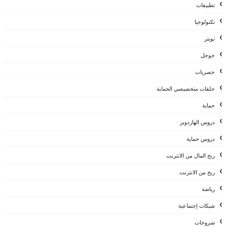
تطبيقات
تكنولوجيا
تويتر
جوجل
حصريات
حلقات متخصيصي الحماية
حماية
دروس الهاردوير
دروس حماية
ربح المال من الانترنت
ربح من الانترنت
رياضة
شبكات إجتماعية
شروحات