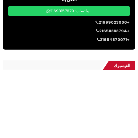
واتساب: 21698157879+
21699023000+
21658888794+
21654870071+
الفيسبوك