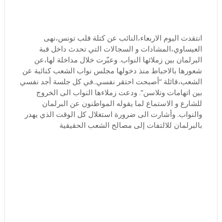
انتقدت اليوم الاربعاء،النائب عن كتلة قلب تونس،نهى
العيساوي،المشادات و السجالات التي تحدث داخل قبة
البرلمان بين زملائها النواب. وعبّرت خلال مداخلة لها،عن
شعورها بالاحباط منذ دخولها مجلس نواب الشعب كنائبة عن
الشعب،قائلة “أصبحت احتقر نفسي..في كل جلسة أجد نفسي
بين اتهامات وتلاسن”. ودعت زملاءها النواب الى الخروج
للشارع و الاستماع لما يقوله المواطنون عن البرلمان
والنواب. وأشارت الى ضرورة استغلال كل الوقت الذي يهدر
بالبرلمان للالتفات إلى مصالح الشعب الحقيقية