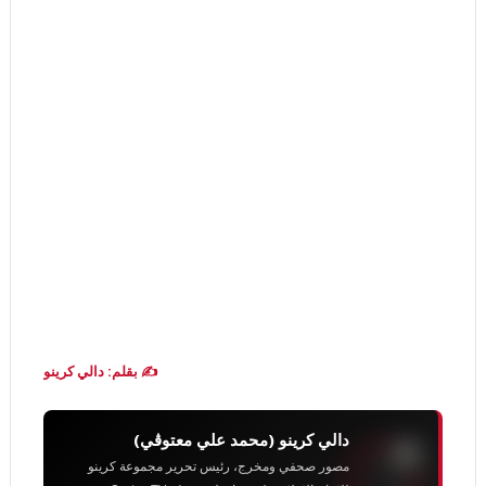
✍️ بقلم: دالي كرينو
دالي كرينو (محمد علي معتوڨي)
مصور صحفي ومخرج، رئيس تحرير مجموعة كرينو