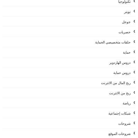
تكنولوجيا
تويتر
جوجل
حصريات
حلقات متخصيصي الحماية
حماية
دروس الهاردوير
دروس حماية
ربح المال من الانترنت
ربح من الانترنت
رياضة
شبكات إجتماعية
شروحات
شروحات الموقع