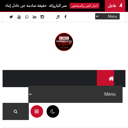
عاجل
سر الباروكة.. حقيقة صادمة عن عادل إمام وسمير غانم ونج
أخبار الفن والمشاهير
12:36 م