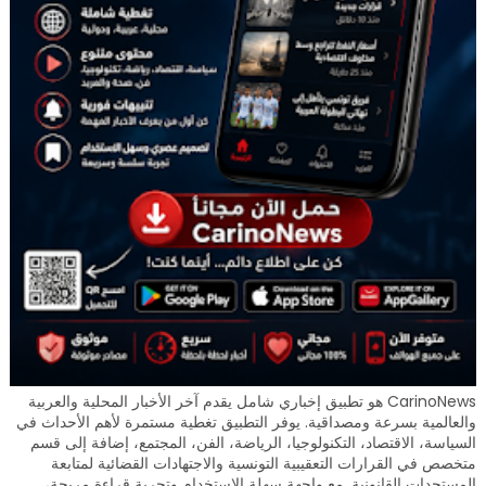
CarinoNews هو تطبيق إخباري شامل يقدم آخر الأخبار المحلية والعربية
والعالمية بسرعة ومصداقية. يوفر التطبيق تغطية مستمرة لأهم الأحداث في
السياسة، الاقتصاد، التكنولوجيا، الرياضة، الفن، المجتمع، إضافة إلى قسم
متخصص في القرارات التعقيبية التونسية والاجتهادات القضائية لمتابعة
المستجدات القانونية. مع واجهة سهلة الاستخدام وتجربة قراءة مريحة،