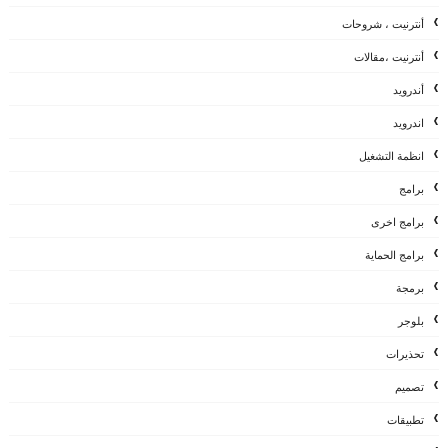
أنترنيت ، شروحات
أنترنيت ،مقالات
أندرويد
اندرويد
انظمة التشغيل
برامج
برامج اخرى
برامج الحماية
برمجة
بلوجر
تحذيرات
تصميم
تطبيقات