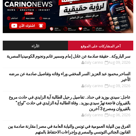
آخر المشاركات على الموقع
الأراء
سر الباروكة.. حقيقة صادمة عن عادل إمام وسمير غانم ونجوم الكوميديا المصرية
daly carino
Aug 09, 2026
الساحر محمود عبد العزيز: السر المخفي وراء وفاته وتفاصيل صادمة عن مرضه
الأخير
daly carino
Aug 09, 2026
عاجل: سيدي بوزيد في حداد.. تفاصيل رحيل الطالبة آية الزايدي في حادث مروع
بالقيروان فاجعة تهزّ سيدي بوزيد.. وفاة الطالبة آية الزايدي في حادث "لواج"
بالقيروان ومصرع 3 آخرين
daly carino
Aug 06, 2026
الفرق بين النيابة العمومية في تونس والنيابة العامة في مصر | مقارنة صادمة بين
القانون الجنائي التونسي والمصري وإجراءات الاحتفاظ بالمتهم