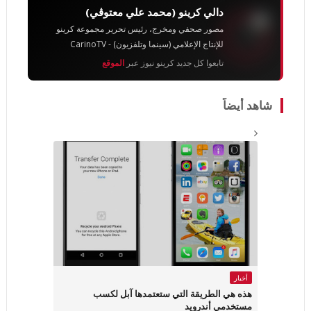
دالي كرينو (محمد علي معتوڨي)
مصور صحفي ومخرج، رئيس تحرير مجموعة كرينو
للإنتاج الإعلامي (سينما وتلفزيون) - CarinoTV
تابعوا كل جديد كرينو نيوز عبر
الموقع
شاهد أيضاً
أخبار
هذه هي الطريقة التي ستعتمدها آبل لكسب
مستخدمي أندرويد