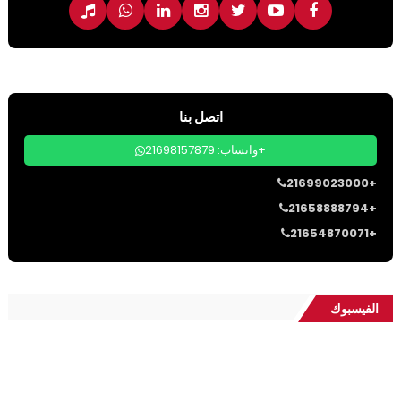
اتصل بنا
واتساب: 21698157879+
21699023000+
21658888794+
21654870071+
الفيسبوك