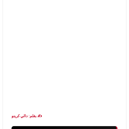
✍️ بقلم: دالي كرينو