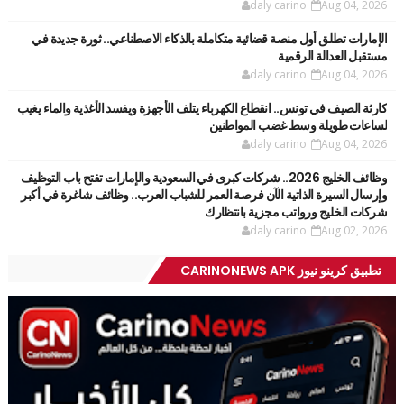
daly carino
Aug 04, 2026
الإمارات تطلق أول منصة قضائية متكاملة بالذكاء الاصطناعي.. ثورة جديدة في
مستقبل العدالة الرقمية
daly carino
Aug 04, 2026
كارثة الصيف في تونس.. انقطاع الكهرباء يتلف الأجهزة ويفسد الأغذية والماء يغيب
لساعات طويلة وسط غضب المواطنين
daly carino
Aug 04, 2026
وظائف الخليج 2026.. شركات كبرى في السعودية والإمارات تفتح باب التوظيف
وإرسال السيرة الذاتية الآن فرصة العمر للشباب العرب.. وظائف شاغرة في أكبر
شركات الخليج ورواتب مجزية بانتظارك
daly carino
Aug 02, 2026
تطبيق كرينو نيوز CARINONEWS APK