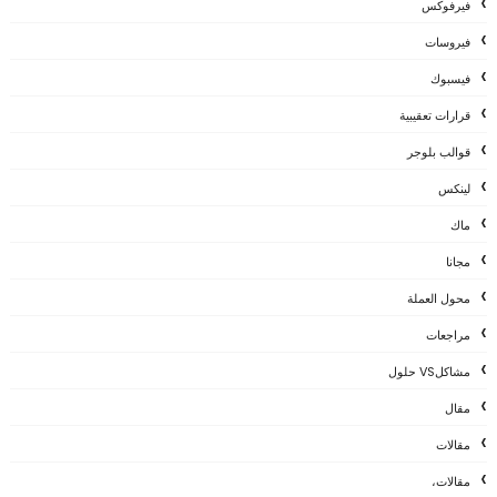
فيرفوكس
فيروسات
فيسبوك
قرارات تعقيبية
قوالب بلوجر
لينكس
ماك
مجانا
محول العملة
مراجعات
مشاكلVS حلول
مقال
مقالات
مقالات،