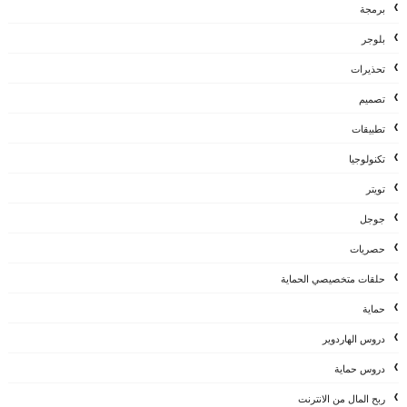
برمجة
بلوجر
تحذيرات
تصميم
تطبيقات
تكنولوجيا
تويتر
جوجل
حصريات
حلقات متخصيصي الحماية
حماية
دروس الهاردوير
دروس حماية
ربح المال من الانترنت