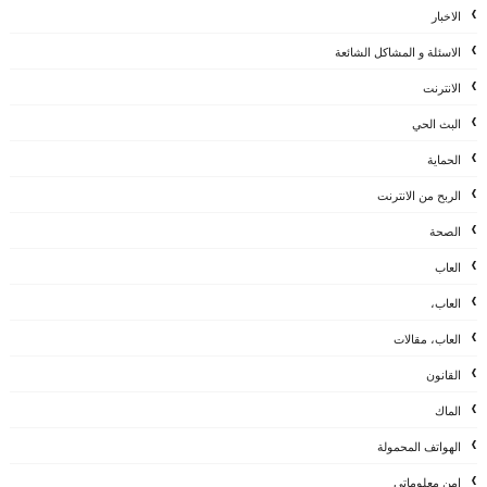
الاخبار
الاسئلة و المشاكل الشائعة
الانترنت
البث الحي
الحماية
الربح من الانترنت
الصحة
العاب
العاب،
العاب، مقالات
القانون
الماك
الهواتف المحمولة
امن معلوماتي