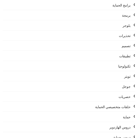
برامج الحماية
برمجة
بلوجر
تحذيرات
تصميم
تطبيقات
تكنولوجيا
تويتر
جوجل
حصريات
حلقات متخصيصي الحماية
حماية
دروس الهاردوير
دروس حماية