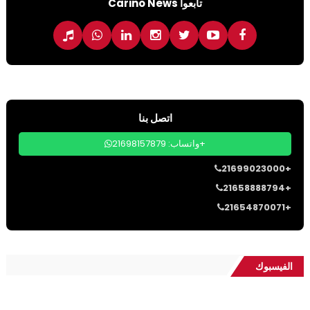
تابعوا Carino News
اتصل بنا
واتساب: 21698157879+
21699023000+
21658888794+
21654870071+
الفيسبوك