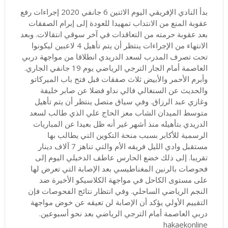
بدأ النادي الإفريقي اليوم الاثنين 6 جانفي 2020 إجراءات رفع
عقوبة المنع من الانتداب تمهيدا للعودة إلى إبرام الصفقات
بعد عقوبة حرمته من التعاقدات في آخر سوقي انتقالات. وبعد
الانتهاء من الإجراءات ينتظر أن يتم تأهيل 4 لاعبين ليكونوا
تحت تصرف المدرب لسعد الدريدي انطلاقا من مواجهة دربي
العاصمة أمام الجار الترجي الرياضي يوم 19 جانفي الجاري.
وأبرم الأحمر والأبيض ثلاث صفقات قبل فتح باب الميركاتو
والحديث عن السنغالي فالي نداو فضلا عن صابر خليفة
وغازي عبد الرزاق. وفي سياق متصل ينتظر أن يتم تأهيل
متوسط الميدان الشاب معز الحاج علي الذي طالب لسعد
الدريدي بتأهيله منذ أشهر غير أنه ظل بعيدا عن المباريات
الرسمية للأكابر بسبب منحة التكوين التي يطالب بها
مستقبل وادي الليل فريقه الأم والتي تناهز 7 آلاف دينار
تقريبا. إلى ذلك خضع الحارس عاطف الدخيلي اليوم إلى
فحوصات بالرنين المغناطيسي بعد الإصابة التي تعرض لها
على مستوى الكاحل في مواجهة الكلاسيكو الأخيرة ضد
النجم الرياضي الساحلي. وفي انتظار نتائج الفحوصات فإن
التقييم الأولي يؤكد أن الإصابة لن تعيقه عن خوض مواجهة
دربي العاصمة أمام الترجي الرياضي بعد نحو أسبوعين.
hakaekonline