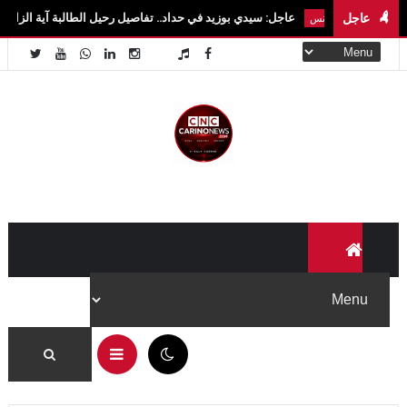
عاجل
عاجل: سيدي بوزيد في حداد.. تفاصيل رحيل الطالبة آية الزايدي في حادث مروع ب
بار تونس
06:28 ص