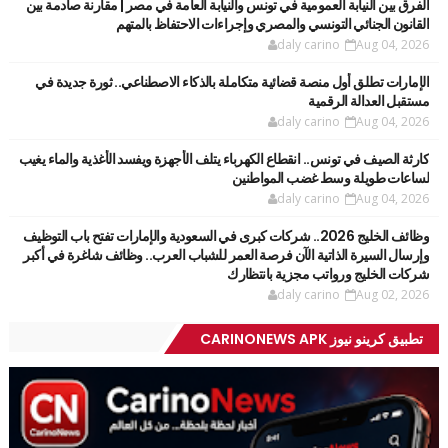
الفرق بين النيابة العمومية في تونس والنيابة العامة في مصر | مقارنة صادمة بين
القانون الجنائي التونسي والمصري وإجراءات الاحتفاظ بالمتهم
daly carino
Aug 04, 2026
الإمارات تطلق أول منصة قضائية متكاملة بالذكاء الاصطناعي.. ثورة جديدة في
مستقبل العدالة الرقمية
daly carino
Aug 04, 2026
كارثة الصيف في تونس.. انقطاع الكهرباء يتلف الأجهزة ويفسد الأغذية والماء يغيب
لساعات طويلة وسط غضب المواطنين
daly carino
Aug 04, 2026
وظائف الخليج 2026.. شركات كبرى في السعودية والإمارات تفتح باب التوظيف
وإرسال السيرة الذاتية الآن فرصة العمر للشباب العرب.. وظائف شاغرة في أكبر
شركات الخليج ورواتب مجزية بانتظارك
daly carino
Aug 02, 2026
تطبيق كرينو نيوز CARINONEWS APK