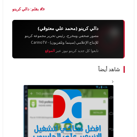
✍️ بقلم: دالي كرينو
دالي كرينو (محمد علي معتوڨي)
مصور صحفي ومخرج، رئيس تحرير مجموعة كرينو
للإنتاج الإعلامي (سينما وتلفزيون) - CarinoTV
تابعوا كل جديد كرينو نيوز عبر
الموقع
شاهد أيضاً