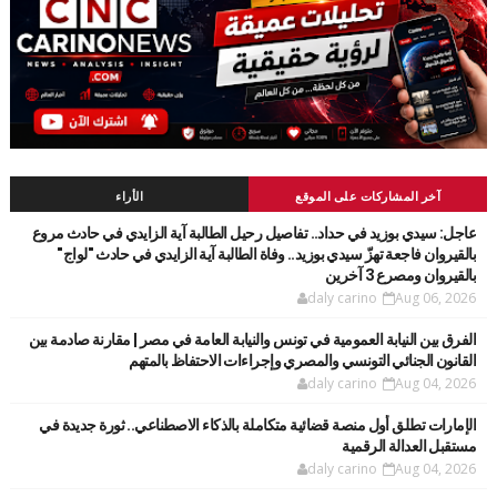
آخر المشاركات على الموقع
الأراء
عاجل: سيدي بوزيد في حداد.. تفاصيل رحيل الطالبة آية الزايدي في حادث مروع
بالقيروان فاجعة تهزّ سيدي بوزيد.. وفاة الطالبة آية الزايدي في حادث "لواج"
بالقيروان ومصرع 3 آخرين
daly carino
Aug 06, 2026
الفرق بين النيابة العمومية في تونس والنيابة العامة في مصر | مقارنة صادمة بين
القانون الجنائي التونسي والمصري وإجراءات الاحتفاظ بالمتهم
daly carino
Aug 04, 2026
الإمارات تطلق أول منصة قضائية متكاملة بالذكاء الاصطناعي.. ثورة جديدة في
مستقبل العدالة الرقمية
daly carino
Aug 04, 2026