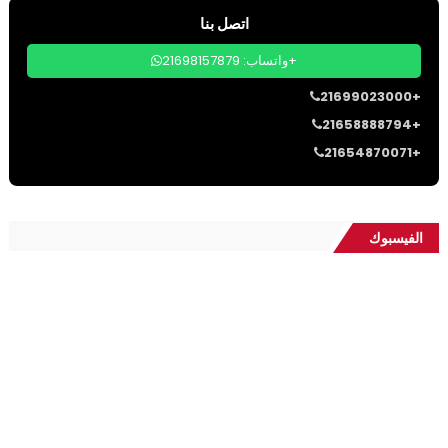
اتصل بنا
واتساب: 21698157879+
21699023000+
21658888794+
21654870071+
الفيسبوك