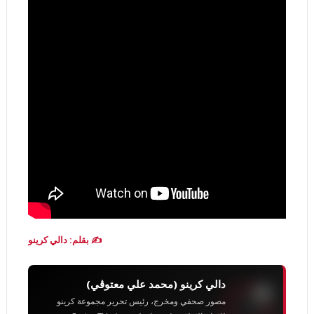
✍️ بقلم: دالي كرينو
دالي كرينو (محمد علي معتوڨي)
مصور صحفي ومخرج، رئيس تحرير مجموعة كرينو