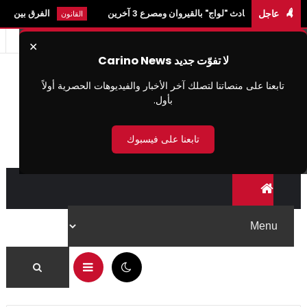
عاجل
ادث "لواج" بالقيروان ومصرع 3 آخرين
الفرق بين النيابة العمومي
القانون
✕
لا تفوّت جديد Carino News
تابعنا على منصاتنا لتصلك آخر الأخبار والفيديوهات الحصرية أولاً
بأول.
تابعنا على فيسبوك
07:38 ص