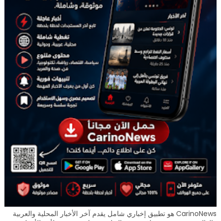
CarinoNews هو تطبيق إخباري شامل يقدم آخر الأخبار المحلية والعربية