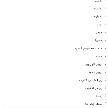
تصميم
تطبيقات
تكنولوجيا
تويتر
جوجل
حصريات
حلقات متخصيصي الحماية
حماية
دروس الهاردوير
دروس حماية
ربح المال من الانترنت
ربح من الانترنت
رياضة
شبكات إجتماعية