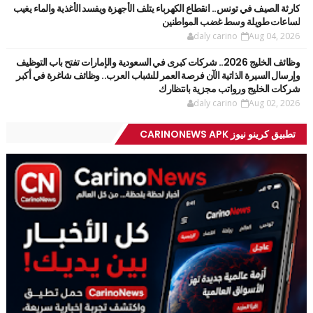
كارثة الصيف في تونس.. انقطاع الكهرباء يتلف الأجهزة ويفسد الأغذية والماء يغيب
لساعات طويلة وسط غضب المواطنين
daly carino
Aug 04, 2026
وظائف الخليج 2026.. شركات كبرى في السعودية والإمارات تفتح باب التوظيف
وإرسال السيرة الذاتية الآن فرصة العمر للشباب العرب.. وظائف شاغرة في أكبر
شركات الخليج ورواتب مجزية بانتظارك
daly carino
Aug 02, 2026
تطبيق كرينو نيوز CARINONEWS APK