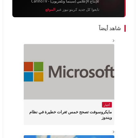
للإنتاج الإعلامي (سينما وتلفزيون) - CarinoTV
تابعوا كل جديد كرينو نيوز عبر
الموقع
شاهد أيضاً
أخبار
مايكروسوفت تصحح خمس ثغرات خطيرة في نظام
ويندوز