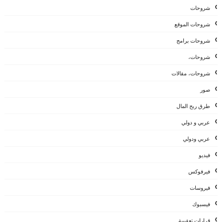
شروحات
شروحات الموقع
شروحات برامج
شروحات،
شروحات، مقالات
صور
طرق ربح المال
عربي و دولي
عربي ودولي
فيديو
فيرفوكس
فيروسات
فيسبوك
قرارات تعقيبية