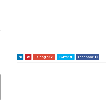
ا
ف
ا
e
y
,
d
f
a
,
Google+
Twitter
Facebook
s
.