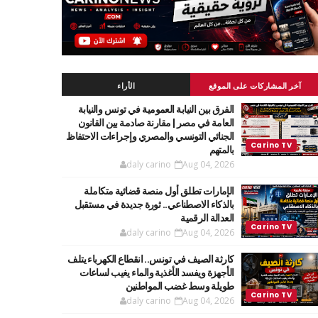
آخر المشاركات على الموقع
الأراء
الفرق بين النيابة العمومية في تونس والنيابة
العامة في مصر | مقارنة صادمة بين القانون
الجنائي التونسي والمصري وإجراءات الاحتفاظ
بالمتهم
daly carino
Aug 04, 2026
الإمارات تطلق أول منصة قضائية متكاملة
بالذكاء الاصطناعي.. ثورة جديدة في مستقبل
العدالة الرقمية
daly carino
Aug 04, 2026
كارثة الصيف في تونس.. انقطاع الكهرباء يتلف
الأجهزة ويفسد الأغذية والماء يغيب لساعات
طويلة وسط غضب المواطنين
daly carino
Aug 04, 2026