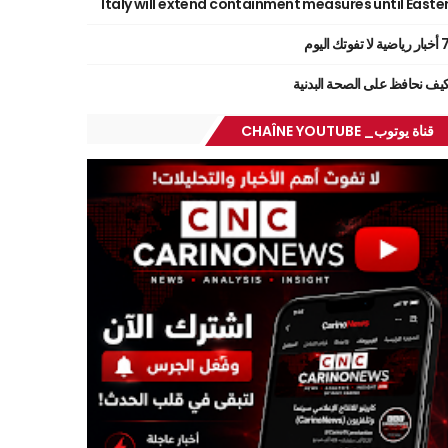
Italy will extend containment measures until Easte
ر رياضية لا تفوتك اليوم
يف نحافظ على الصحة البدنية
قناة يوتوب_ CHAÎNE YOUTUBE