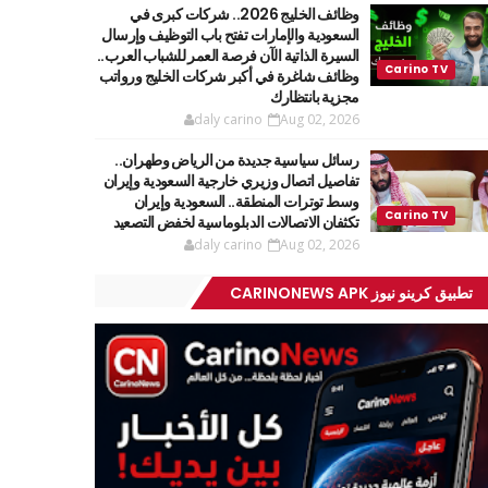
وظائف الخليج 2026.. شركات كبرى في
السعودية والإمارات تفتح باب التوظيف وإرسال
السيرة الذاتية الآن فرصة العمر للشباب العرب..
وظائف شاغرة في أكبر شركات الخليج ورواتب
مجزية بانتظارك
daly carino
Aug 02, 2026
رسائل سياسية جديدة من الرياض وطهران..
تفاصيل اتصال وزيري خارجية السعودية وإيران
وسط توترات المنطقة.. السعودية وإيران
تكثفان الاتصالات الدبلوماسية لخفض التصعيد
daly carino
Aug 02, 2026
تطبيق كرينو نيوز CARINONEWS APK