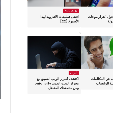
ANDROID
حول أضرار موجات
أفضل تطبيقات الأندرويد لهذا
ولة
الأسبوع ‏[22]
أنترنت
رفه عن المكالمات
اكتشف أسرار الويب العميق مع
ية للواتساب
محرك البحث الجديد onioncity
ومن متصفحك المفضل !
ا
ت