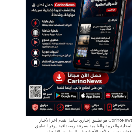
CarinoNews هو تطبيق إخباري شامل يقدم آخر الأخبار
لمحلية والعربية والعالمية بسرعة ومصداقية. يوفر التطبيق
غطية مستمرة لأهم الأحداث في السياسة، الاقتصاد،