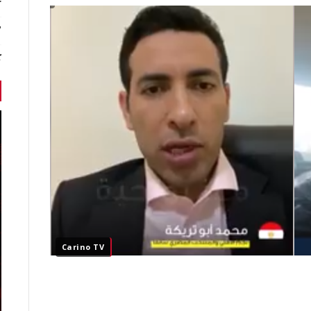
r
7 أخبا
ك
Carino TV