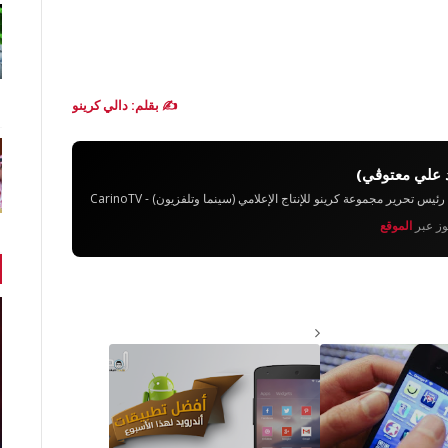
✍️ بقلم: دالي كرينو
 علي معتوڨي)
تحرير مجموعة كرينو للإنتاج الإعلامي (سينما وتلفزيون) - CarinoTV
يوز عبر
الموقع