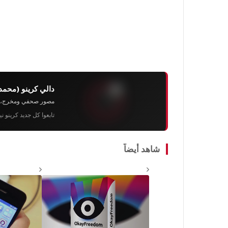
دالي كرينو (محمد
مصور صحفي ومخرج، رئيس 
تابعوا كل جديد كرينو ن
شاهد أيضاً