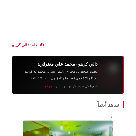
✍️ بقلم: دالي كرينو
دالي كرينو (محمد علي معتوڨي)
مصور صحفي ومخرج، رئيس تحرير مجموعة كرينو
للإنتاج الإعلامي (سينما وتلفزيون) - CarinoTV
تابعوا كل جديد كرينو نيوز عبر
الموقع
شاهد أيضاً