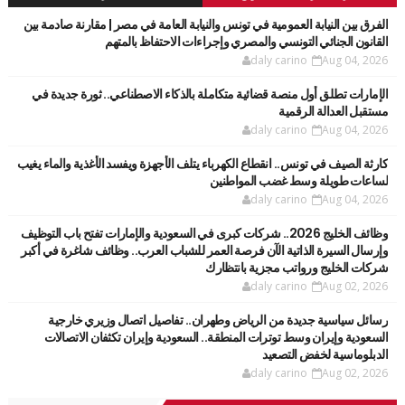
الفرق بين النيابة العمومية في تونس والنيابة العامة في مصر | مقارنة صادمة بين
القانون الجنائي التونسي والمصري وإجراءات الاحتفاظ بالمتهم
daly carino
Aug 04, 2026
الإمارات تطلق أول منصة قضائية متكاملة بالذكاء الاصطناعي.. ثورة جديدة في
مستقبل العدالة الرقمية
daly carino
Aug 04, 2026
كارثة الصيف في تونس.. انقطاع الكهرباء يتلف الأجهزة ويفسد الأغذية والماء يغيب
لساعات طويلة وسط غضب المواطنين
daly carino
Aug 04, 2026
وظائف الخليج 2026.. شركات كبرى في السعودية والإمارات تفتح باب التوظيف
وإرسال السيرة الذاتية الآن فرصة العمر للشباب العرب.. وظائف شاغرة في أكبر
شركات الخليج ورواتب مجزية بانتظارك
daly carino
Aug 02, 2026
رسائل سياسية جديدة من الرياض وطهران.. تفاصيل اتصال وزيري خارجية
السعودية وإيران وسط توترات المنطقة.. السعودية وإيران تكثفان الاتصالات
الدبلوماسية لخفض التصعيد
daly carino
Aug 02, 2026