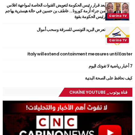
بعد قرار رئيس الحكومة لتعويض القنوات الخاصة لمواجهة افلاس
من جراء أزمة كورونا... عاطف بن حسين في حالة هيسترية يهاجم
رئيس الحكومة بقوة
تعرض البريد التونسي للسرقة وسحب أموال
Italy will extend containment measures until Easter
7 أخبار رياضية لا تفوتك اليوم
كيف نحافظ على الصحة البدنية
قناة يوتوب_ CHAÎNE YOUTUBE