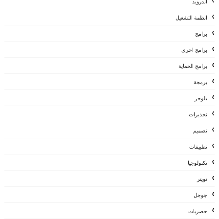
اندرويد
انظمة التشغيل
برامج
برامج اخرى
برامج الحماية
برمجة
بلوجر
تحذيرات
تصميم
تطبيقات
تكنولوجيا
تويتر
جوجل
حصريات