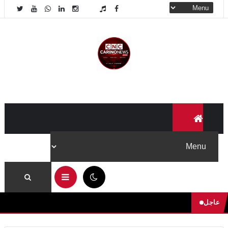
05:08 ص
عاجل