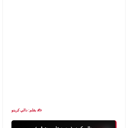
✍️ بقلم: دالي كرينو