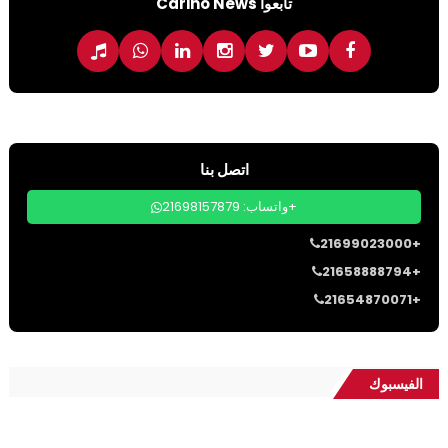
تابعوا Carino News
اتصل بنا
واتساب: 21698157879+
21699023000+
21658888794+
21654870071+
الفيسبوك