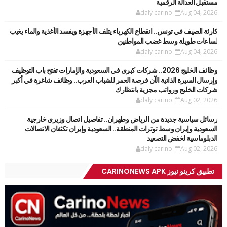
مستقبل العدالة الرقمية
daly carino
Aug 04, 2026
كارثة الصيف في تونس.. انقطاع الكهرباء يتلف الأجهزة ويفسد الأغذية والماء يغيب
لساعات طويلة وسط غضب المواطنين
daly carino
Aug 04, 2026
وظائف الخليج 2026.. شركات كبرى في السعودية والإمارات تفتح باب التوظيف
وإرسال السيرة الذاتية الآن فرصة العمر للشباب العرب.. وظائف شاغرة في أكبر
شركات الخليج ورواتب مجزية بانتظارك
daly carino
Aug 02, 2026
رسائل سياسية جديدة من الرياض وطهران.. تفاصيل اتصال وزيري خارجية
السعودية وإيران وسط توترات المنطقة.. السعودية وإيران تكثفان الاتصالات
الدبلوماسية لخفض التصعيد
daly carino
Aug 02, 2026
تطبيق كرينو نيوز CARINONEWS APK