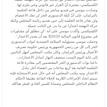
الكسيكسي، معتبرة أنّ القرار غير قانوني وغير ملزم لها.
وشدّدت موسي في فيديو مباشر من داخل قاعة الجلسة
بالبرلمان، على أنّ كتلة الدستوري الحر لن تفك الاعتصام
ولن تغادر قاعة الجلسة إلى حين تقديم رئاسة المجلس وكتلة
حركة النهضة اعتذارا عن ما بدر عن النائب جميلة
الكسيكسي. وأكدت موسي على أنه "لن تنطلق أي مشاورات
في مشروع قانون المالية 2020إلا بعد أن يصدر الاعتذار".
وحملت موسي مسؤولية السلامة الجسدية لنواب الدستوري
الحر إلى كل من رئيس الجمهورية ورئيس حكومة تصريف
الأعمال ورئيس البرلمان. وكان مكتب المجلس أمهل النائبين
إلى غاية اليوم السبت منتصف النهار لتبادل الاعتذارات ،
داعيا نواب الدستوري الحر المعتصمين إلى مغادرة قاعة
الجلسة العامة بعد أربع ساعات من انقضاء أجل تبادل
الاعتذار. ونبه مكتب المجلس أنه في حال عدم الاستجابة فإنه
سيتم اتخاذ الإجراءات اللازمة لإخلاء القاعة تطبيقا لأحكام
النظام الداخلي للمجلس وضمانا للسير العادي لعمل هياكله.