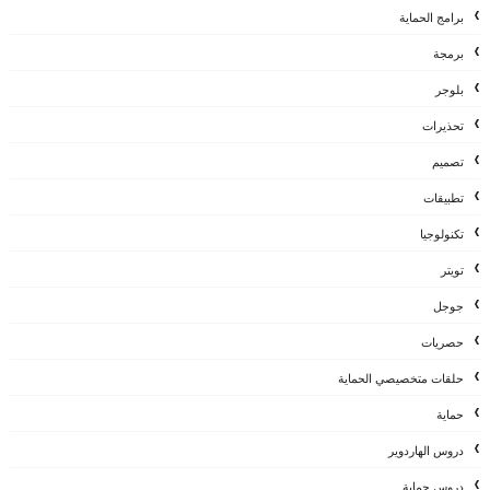
برامج الحماية
برمجة
بلوجر
تحذيرات
تصميم
تطبيقات
تكنولوجيا
تويتر
جوجل
حصريات
حلقات متخصيصي الحماية
حماية
دروس الهاردوير
دروس حماية