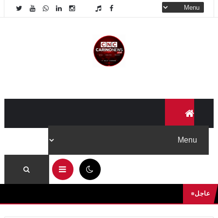
04:34 ص
عاجل