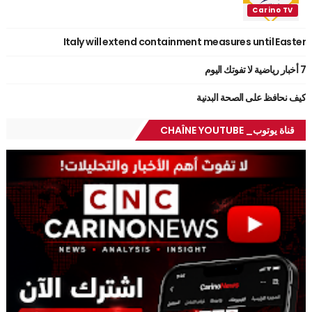
Italy will extend containment measures until Easter
7 أخبار رياضية لا تفوتك اليوم
كيف نحافظ على الصحة البدنية
قناة يوتوب_ CHAÎNE YOUTUBE