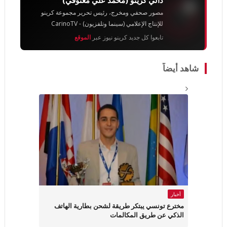
دالي كرينو (محمد علي معتوڨي)
مصور صحفي ومخرج، رئيس تحرير مجموعة كرينو
للإنتاج الإعلامي (سينما وتلفزيون) - CarinoTV
تابعوا كل جديد كرينو نيوز عبر
الموقع
شاهد أيضاً
أخبار
مخترع تونسي يبتكر طريقة لشحن بطارية الهاتف
الذكي عن طريق المكالمات