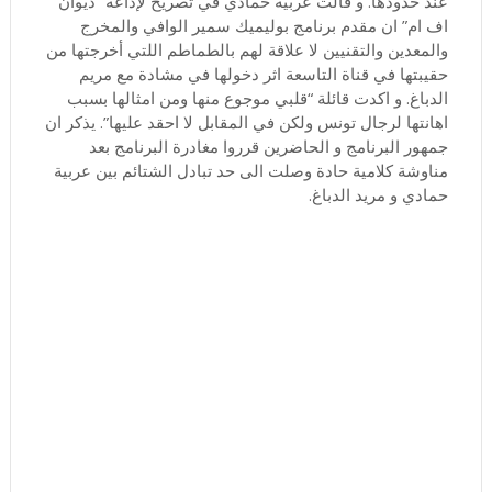
عند حدودها. و قالت عربية حمادي في تصريح لإذاعة “ديوان
اف ام” ان مقدم برنامج بوليميك سمير الوافي والمخرج
والمعدين والتقنيين لا علاقة لهم بالطماطم اللتي أخرجتها من
حقيبتها في قناة التاسعة اثر دخولها في مشادة مع مريم
الدباغ. و اكدت قائلة “قلبي موجوع منها ومن امثالها بسبب
اهانتها لرجال تونس ولكن في المقابل لا احقد عليها”. يذكر ان
جمهور البرنامج و الحاضرين قرروا مغادرة البرنامج بعد
مناوشة كلامية حادة وصلت الى حد تبادل الشتائم بين عربية
حمادي و مريد الدباغ.