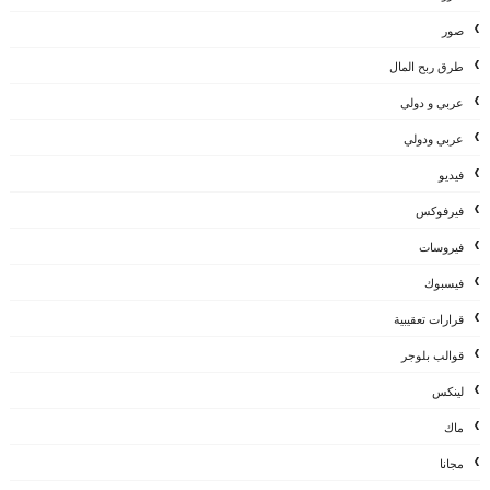
صور
طرق ربح المال
عربي و دولي
عربي ودولي
فيديو
فيرفوكس
فيروسات
فيسبوك
قرارات تعقيبية
قوالب بلوجر
لينكس
ماك
مجانا