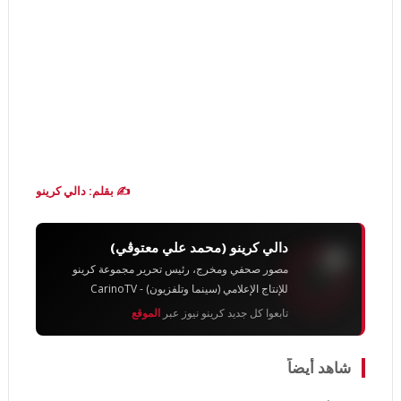
✍️ بقلم: دالي كرينو
دالي كرينو (محمد علي معتوڨي)
مصور صحفي ومخرج، رئيس تحرير مجموعة كرينو
للإنتاج الإعلامي (سينما وتلفزيون) - CarinoTV
تابعوا كل جديد كرينو نيوز عبر
الموقع
شاهد أيضاً