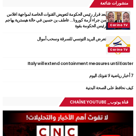
منشورات شائعة
بعد قرار رئيس الحكومة لتعويض القنوات الخاصة لمواجهة افلاس
من جراء أزمة كورونا... عاطف بن حسين في حالة هيسترية يهاجم
رئيس الحكومة بقوة
تعرض البريد التونسي للسرقة وسحب أموال
Italy will extend containment measures until Easter
7 أخبار رياضية لا تفوتك اليوم
كيف نحافظ على الصحة البدنية
قناة يوتوب_ CHAÎNE YOUTUBE