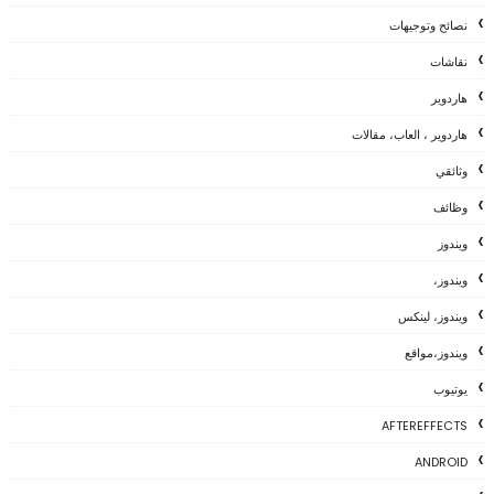
نصائح وتوجيهات
نقاشات
هاردوير
هاردوير ، العاب، مقالات
وثائقي
وظائف
ويندوز
ويندوز،
ويندوز، لينكس
ويندوز،مواقع
يوتيوب
AFTEREFFECTS
ANDROID