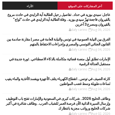
آخر المشاركات على الموقع
الأراء
عاجل: سيدي بوزيد في حداد.. تفاصيل رحيل الطالبة آية الزايدي في حادث مروع
بالقيروان فاجعة تهزّ سيدي بوزيد.. وفاة الطالبة آية الزايدي في حادث "لواج"
بالقيروان ومصرع 3 آخرين
daly carino
Aug 06, 2026
الفرق بين النيابة العمومية في تونس والنيابة العامة في مصر | مقارنة صادمة بين
القانون الجنائي التونسي والمصري وإجراءات الاحتفاظ بالمتهم
daly carino
Aug 04, 2026
الإمارات تطلق أول منصة قضائية متكاملة بالذكاء الاصطناعي.. ثورة جديدة في
مستقبل العدالة الرقمية
daly carino
Aug 04, 2026
كارثة الصيف في تونس.. انقطاع الكهرباء يتلف الأجهزة ويفسد الأغذية والماء يغيب
لساعات طويلة وسط غضب المواطنين
daly carino
Aug 04, 2026
وظائف الخليج 2026.. شركات كبرى في السعودية والإمارات تفتح باب التوظيف
وإرسال السيرة الذاتية الآن فرصة العمر للشباب العرب.. وظائف شاغرة في أكبر
شركات الخليج ورواتب مجزية بانتظارك
daly carino
Aug 02, 2026