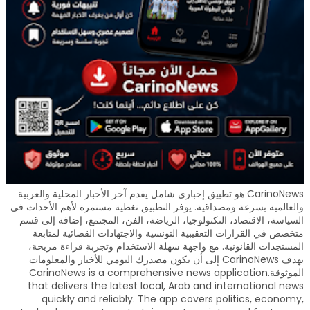
CarinoNews هو تطبيق إخباري شامل يقدم آخر الأخبار المحلية والعربية
والعالمية بسرعة ومصداقية. يوفر التطبيق تغطية مستمرة لأهم الأحداث في
السياسة، الاقتصاد، التكنولوجيا، الرياضة، الفن، المجتمع، إضافة إلى قسم
متخصص في القرارات التعقيبية التونسية والاجتهادات القضائية لمتابعة
المستجدات القانونية. مع واجهة سهلة الاستخدام وتجربة قراءة مريحة،
يهدف CarinoNews إلى أن يكون مصدرك اليومي للأخبار والمعلومات
الموثوقة.CarinoNews is a comprehensive news application
that delivers the latest local, Arab and international news
quickly and reliably. The app covers politics, economy,