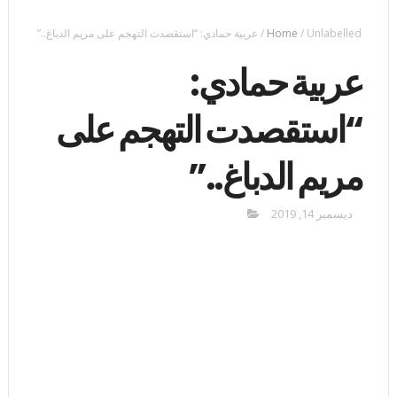
Unlabelled
/
Home
/
عربية حمادي: “استقصدت التهجم على مريم الدباغ..”
عربية حمادي:
“استقصدت التهجم على
مريم الدباغ..”
ديسمبر 14, 2019