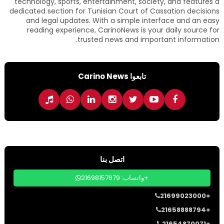
technology, sports, entertainment, society, and features a
dedicated section for Tunisian Court of Cassation decisions
and legal updates. With a simple interface and an easy
reading experience, CarinoNews is your daily source for
trusted news and important information.
تابعوا Carino News
اتصل بنا
واتساب: 21698157879+
21699023000+
21658888794+
21654870071+