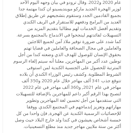
عام 2020 و2022. وقال ترودو في بيان وجهه اليوم الأحد
لوزير الهجرة الجديد ماركو موينديسينو ان كندا مهتمة جدا
بجميع القادمين الجدد وستقوم بتشجيعهم عن طريق إطلاق
العديد من البرامج ودفعهم للاستقرار في الريف الكندي
وتقديم أفضل الخدمات لهم مطالبا بتقديم المزيد من
التسهيلات لفائدتهم لينجحوا في الاندماج بالمجتمع بسرعة.
كما شدد على ضرورة توفير ملاذ آمن لجميع اللاجئين
والعاملين في مجال الصحافة والعاملين في قضايا تهتم
بحقوق الإنسان للوصول للهدف الذي وضعته كندا من أجل
توطين عدد أكبر من المهاجرين, معلنا أنه سيتم إلغاء الرسوم
المترتبة للحصول على الجنسية الكندية لمن استوفى
الشروط المطلوبة. وكشف رئيس الوزراء الكندي أن بلاده
تتوقع جذب 341 ألف مهاجر خلال عام 2020 و350 ألف
مهاجر في عام 2021, و360 ألف مهاجر في عام 2022
لتصبح بهذا الرقم أكبر داعم للمهاجرين بالإضافة للتسهيلات
التي ستقدمها من أجل تحسين لغة المهاجرين وتطوير
مهاراتهم وتعزيز إندماجهم في المجتمع الكندي. ووفقا
للإحصائيات الرسمية الكندية عن الهجرة, فإن واحدا من كل
خمسة أشخاص يعيشون في كندا ولد خارج البلاد حيث وصل
أكثر من ستة ملايين مهاجر جديد منذ مطلع التسعينيات.