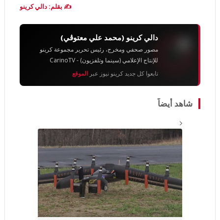
✍️ بقلم: دالي كرينو
دالي كرينو (محمد علي معتوڨي)
مصور صحفي ومخرج، رئيس تحرير مجموعة كرينو
للإنتاج الإعلامي (سينما وتلفزيون) - CarinoTV
تابعوا كل جديد كرينو نيوز عبر
الموقع
شاهد أيضاً