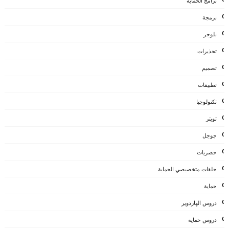
برامج الحماية
برمجة
بلوجر
تحذيرات
تصميم
تطبيقات
تكنولوجيا
تويتر
جوجل
حصريات
حلقات متخصيصي الحماية
حماية
دروس الهاردوير
دروس حماية