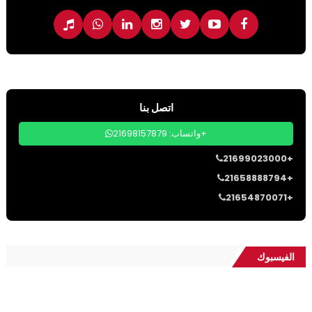
اتصل بنا
واتساب: 21698157879+
21699023000+
21658888794+
21654870071+
الفيسبوك