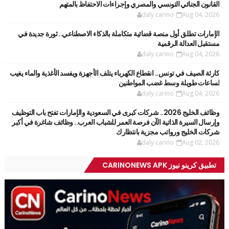
القانون الجنائي التونسي والمصري وإجراءات الاحتفاظ بالمتهم
daly carino
Aug 04, 2026
الإمارات تطلق أول منصة قضائية متكاملة بالذكاء الاصطناعي.. ثورة جديدة في
مستقبل العدالة الرقمية
daly carino
Aug 04, 2026
كارثة الصيف في تونس.. انقطاع الكهرباء يتلف الأجهزة ويفسد الأغذية والماء يغيب
لساعات طويلة وسط غضب المواطنين
daly carino
Aug 04, 2026
وظائف الخليج 2026.. شركات كبرى في السعودية والإمارات تفتح باب التوظيف
وإرسال السيرة الذاتية الآن فرصة العمر للشباب العرب.. وظائف شاغرة في أكبر
شركات الخليج ورواتب مجزية بانتظارك
daly carino
Aug 02, 2026
تطبيق كرينو نيوز CARINONEWS APK