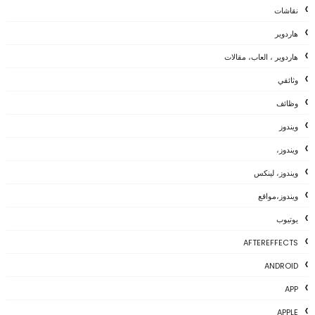
نقاشات
هاردوير
هاردوير ، العاب، مقالات
وثائقي
وظائف
ويندوز
ويندوز،
ويندوز، لينكس
ويندوز،مواقع
يوتيوب
AFTEREFFECTS
ANDROID
APP
APPLE