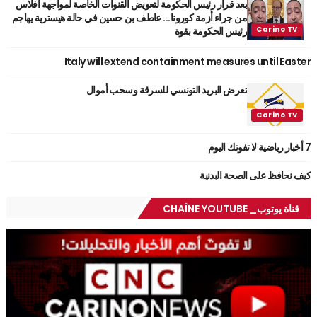
بعد قرار رئيس الحكومة لتعويض القنوات الخاصة لمواجهة افلاس
من جراء أزمة كورونا... عاطف بن حسين في حالة هيسترية يهاجم
رئيس الحكومة بقوة
Italy will extend containment measures until Easter
تعرض البريد التونسي للسرقة وسحب أموال
7 أخبار رياضية لا تفوتك اليوم
كيف نحافظ على الصحة البدنية
قناة يوتوب_ CHAÎNE YOUTUBE