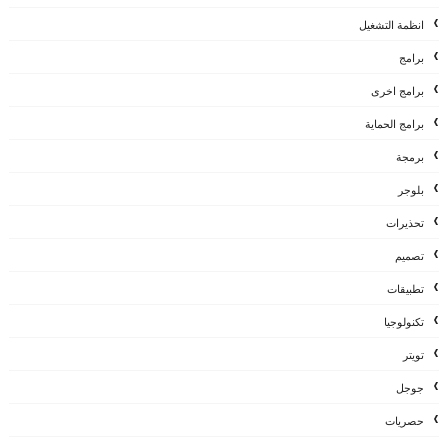
انظمة التشغيل
برامج
برامج اخرى
برامج الحماية
برمجة
بلوجر
تحذيرات
تصميم
تطبيقات
تكنولوجيا
تويتر
جوجل
حصريات