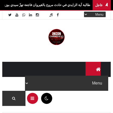
عاجل
لطالبة آية الزايدي في حادث مروع بالقيروان فاجعة تهزّ سيدي بوزيد.. وفاة الطالبة آية ا
✕
لا تفوّت جديد Carino News
تابعنا على منصاتنا لتصلك آخر الأخبار والفيديوهات الحصرية أولاً
بأول.
تابعنا على فيسبوك
07:58 م