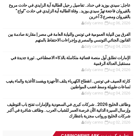
عاجل: سيدي بوزيد في حداد.. تفاصيل رحيل الطالبة آية الزايدي في حادث مروع
بالقيروان فاجعة تهزّ سيدي بوزيد.. وفاة الطالبة آية الزايدي في حادث "لواج"
بالقيروان ومصرع 3 آخرين
daly carino
Aug 06, 2026
الفرق بين النيابة العمومية في تونس والنيابة العامة في مصر | مقارنة صادمة بين
القانون الجنائي التونسي والمصري وإجراءات الاحتفاظ بالمتهم
daly carino
Aug 04, 2026
الإمارات تطلق أول منصة قضائية متكاملة بالذكاء الاصطناعي.. ثورة جديدة في
مستقبل العدالة الرقمية
daly carino
Aug 04, 2026
كارثة الصيف في تونس.. انقطاع الكهرباء يتلف الأجهزة ويفسد الأغذية والماء يغيب
لساعات طويلة وسط غضب المواطنين
daly carino
Aug 04, 2026
وظائف الخليج 2026.. شركات كبرى في السعودية والإمارات تفتح باب التوظيف
وإرسال السيرة الذاتية الآن فرصة العمر للشباب العرب.. وظائف شاغرة في أكبر
شركات الخليج ورواتب مجزية بانتظارك
daly carino
Aug 02, 2026
تطبيق كرينو نيوز CARINONEWS APK