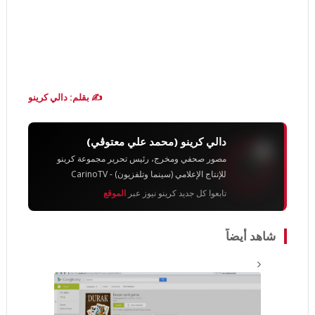
✍️ بقلم: دالي كرينو
دالي كرينو (محمد علي معتوڨي)
مصور صحفي ومخرج، رئيس تحرير مجموعة كرينو
للإنتاج الإعلامي (سينما وتلفزيون) - CarinoTV
تابعوا كل جديد كرينو نيوز عبر
الموقع
شاهد أيضاً