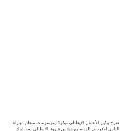
صرح وكيل الأعمال الإيطالي نيكولا اينوسونتات منظم مباراة
النادي الافريقي الودية مع هيلاس فيرونا الايطالي لموزاييك